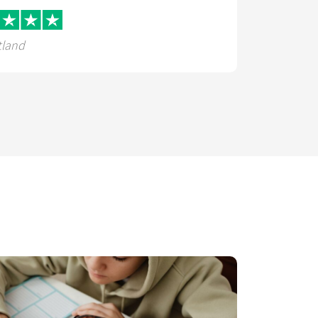
tland