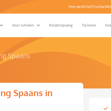
Hoe werkt het?
Contact
We
Voor scholen
Kinderopvang
Tarieven
Ove
ing Spaans
ng Spaans in