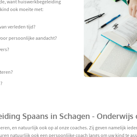
nde, want huiswerkbegeleiding
w kind ook moeite met:
an verleden tijd?
 voor persoonlijke aandacht?
vers?
teren?
s?
eiding Spaans in Schagen - Onderwijs
ieren, en natuurlijk ook op al onze coaches. Zij geven namelijk ie
turen natuurlijk ook een persoonlijke coach langs om uw kind te ass