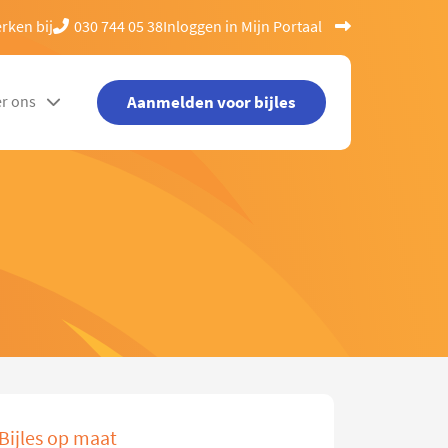
rken bij
030 744 05 38
Inloggen in Mijn Portaal
Aanmelden voor bijles
r ons
Bijles op maat