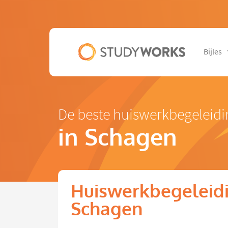
Bijles
De beste huiswerkbegeleid
in Schagen
Huiswerkbegeleidi
Schagen