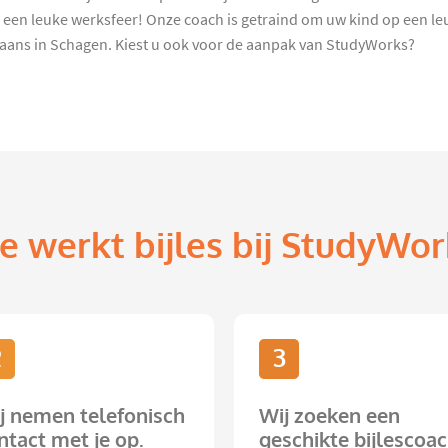
 een leuke werksfeer! Onze coach is getraind om uw kind op een leu
aans in Schagen. Kiest u ook voor de aanpak van StudyWorks?
e werkt bijles bij StudyWor
2
3
j nemen telefonisch
Wij zoeken een
ntact met je op.
geschikte bijlescoac