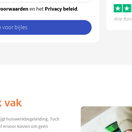
voorwaarden
Privacy beleid
en het
.
Arie Kor
voor bijles
k vak
ijgt huiswerkbegeleiding. Toch
 of ervoor kiezen om geen