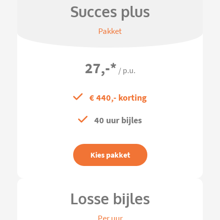
Succes plus
Pakket
27,-
*
/ p.u.
€ 440,- korting
40 uur bijles
Kies pakket
Losse bijles
Per uur