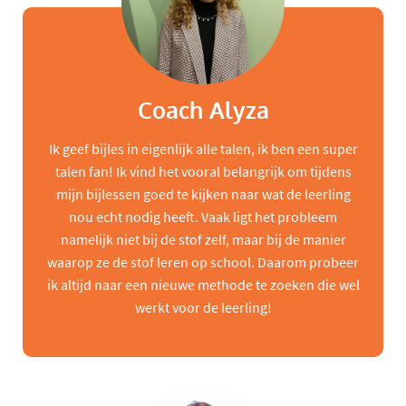
Coach Alyza
Ik geef bijles in eigenlijk alle talen, ik ben een super
talen fan! Ik vind het vooral belangrijk om tijdens
mijn bijlessen goed te kijken naar wat de leerling
nou echt nodig heeft. Vaak ligt het probleem
namelijk niet bij de stof zelf, maar bij de manier
waarop ze de stof leren op school. Daarom probeer
ik altijd naar een nieuwe methode te zoeken die wel
werkt voor de leerling!