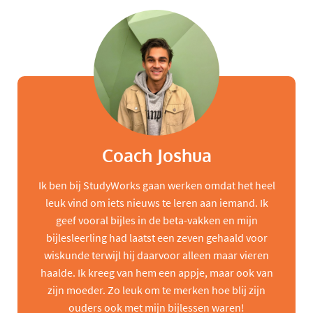
Coach Joshua
Ik ben bij StudyWorks gaan werken omdat het heel
leuk vind om iets nieuws te leren aan iemand. Ik
geef vooral bijles in de beta-vakken en mijn
bijlesleerling had laatst een zeven gehaald voor
wiskunde terwijl hij daarvoor alleen maar vieren
haalde. Ik kreeg van hem een appje, maar ook van
zijn moeder. Zo leuk om te merken hoe blij zijn
ouders ook met mijn bijlessen waren!