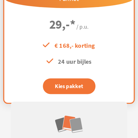
29,-
*
/ p.u.
€ 168,- korting
24 uur bijles
Kies pakket