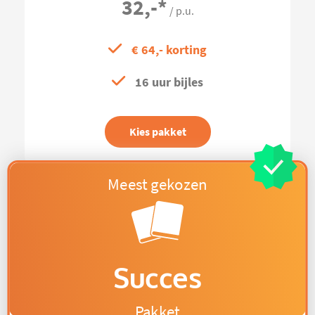
32,-
*
/ p.u.
€ 64,- korting
16 uur bijles
Kies pakket
Succes
Pakket