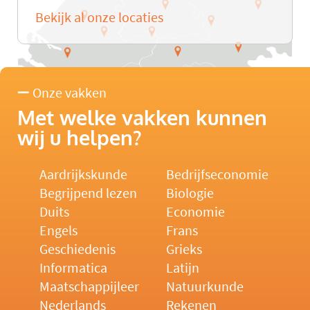
Bekijk al onze locaties
Onze vakken
Met welke vakken kunnen
wij u helpen?
Aardrijkskunde
Bedrijfseconomie
Begrijpend lezen
Biologie
Duits
Economie
Engels
Frans
Geschiedenis
Grieks
Informatica
Latijn
Maatschappijleer
Natuurkunde
Nederlands
Rekenen