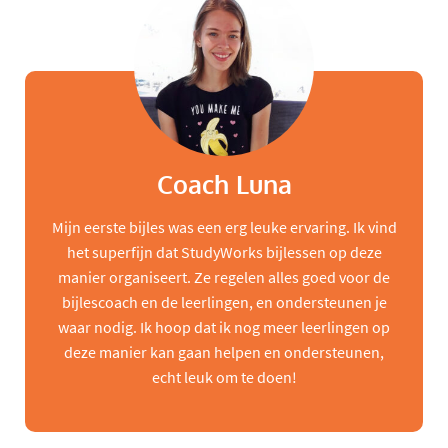
Coach Luna
Mijn eerste bijles was een erg leuke ervaring. Ik vind
het superfijn dat StudyWorks bijlessen op deze
manier organiseert. Ze regelen alles goed voor de
bijlescoach en de leerlingen, en ondersteunen je
waar nodig. Ik hoop dat ik nog meer leerlingen op
deze manier kan gaan helpen en ondersteunen,
echt leuk om te doen!