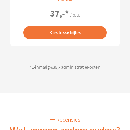
37,-
*
/ p.u.
Kies losse bijles
*Eénmalig €35,- administratiekosten
Recensies