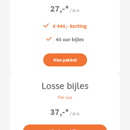
27,-
*
/ p.u.
€ 440,- korting
40 uur bijles
Kies pakket
Losse bijles
Per uur
37,-
*
/ p.u.