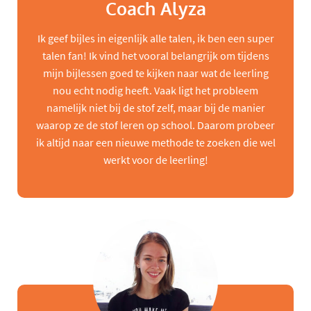
Coach Alyza
Ik geef bijles in eigenlijk alle talen, ik ben een super
talen fan! Ik vind het vooral belangrijk om tijdens
mijn bijlessen goed te kijken naar wat de leerling
nou echt nodig heeft. Vaak ligt het probleem
namelijk niet bij de stof zelf, maar bij de manier
waarop ze de stof leren op school. Daarom probeer
ik altijd naar een nieuwe methode te zoeken die wel
werkt voor de leerling!