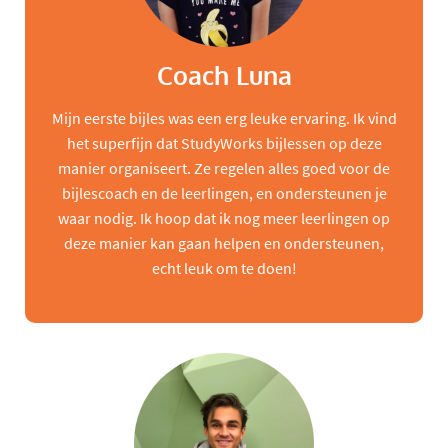
Coach Luna
Mijn eerste bijles was een erg leuke ervaring. Ik vind
het superfijn dat StudyWorks bijlessen op deze
manier organiseert. Ze regelen alles goed voor de
bijlescoach en de leerlingen, en ondersteunen je
waar nodig. Ik hoop dat ik nog meer leerlingen op
deze manier kan gaan helpen en ondersteunen,
echt leuk om te doen!