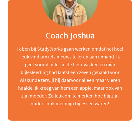
Coach Joshua
Ik ben bij StudyWorks gaan werken omdat het heel
leuk vind om iets nieuws te leren aan iemand. Ik
geef vooral bijles in de beta-vakken en mijn
bijlesleerling had laatst een zeven gehaald voor
wiskunde terwijl hij daarvoor alleen maar vieren
haalde. Ik kreeg van hem een appje, maar ook van
zijn moeder. Zo leuk om te merken hoe blij zijn
ouders ook met mijn bijlessen waren!