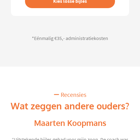
Kies losse bijles
*Eénmalig €35,- administratiekosten
Recensies
Wat zeggen andere ouders?
Maarten Koopmans
“Uitstekende bijles gehad voor mijn zoon. De coach was