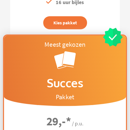
16 uur bijles
Kies pakket
Succes
Pakket
29,-
*
/ p.u.