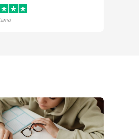
tland