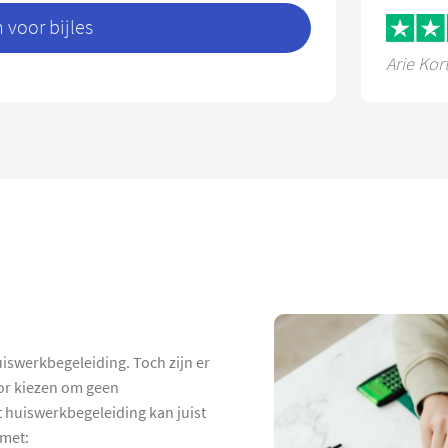
voor bijles
Arie Kor
huiswerkbegeleiding. Toch zijn er
oor kiezen om geen
 huiswerkbegeleiding kan juist
 met: