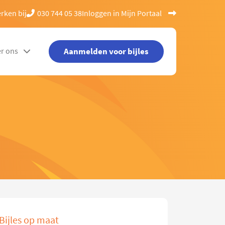
rken bij
030 744 05 38
Inloggen in Mijn Portaal
Aanmelden voor bijles
r ons
Bijles op maat