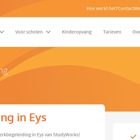
Hoe werkt het?
Contact
We
Voor scholen
Kinderopvang
Tarieven
Ove
ng
ng in Eys
erkbegeleiding in Eys van StudyWorks!