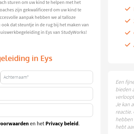
ach sturen om uw kind te helpen met het
oaches zijn gekwalificeerd om uw kind te
uccesvolle aanpak hebben we al talloze
 ook dat steuntje in de rug bij het maken van
huiswerkbegeleiding in Eys van StudyWorks!
eleiding in Eys
Een fijn
bieden 
verloop
Je kan a
reactie.
hebben k
voorwaarden
Privacy beleid
en het
.
hebt aa