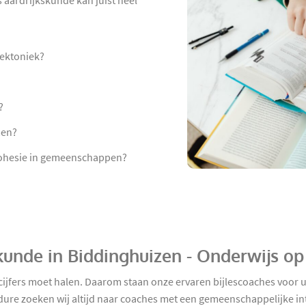
s aardrijkskunde kan juist heel
tektoniek?
?
men?
 cohesie in gemeenschappen?
kskunde in Biddinghuizen - Onderwijs o
 cijfers moet halen. Daarom staan onze ervaren bijlescoaches voor u
dure zoeken wij altijd naar coaches met een gemeenschappelijke int