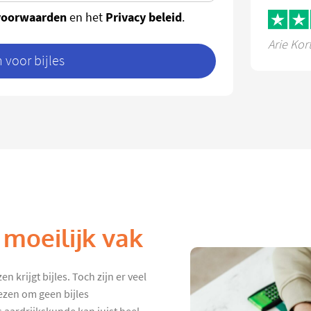
voorwaarden
Privacy beleid
en het
.
Arie Kor
voor bijles
 moeilijk vak
 krijgt bijles. Toch zijn er veel
ezen om geen bijles