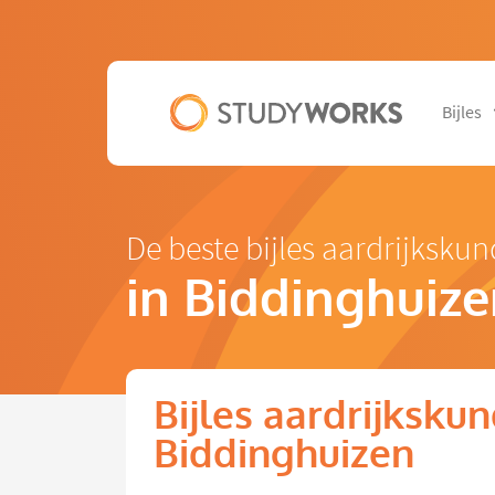
Bijles
De beste bijles aardrijksku
in Biddinghuiz
Bijles aardrijkskun
Biddinghuizen