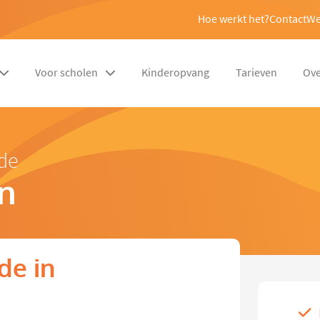
Hoe werkt het?
Contact
We
Voor scholen
Kinderopvang
Tarieven
Ove
nde
en
de in