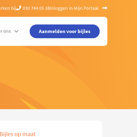
rken bij
030 744 05 38
Inloggen in Mijn Portaal
Aanmelden voor bijles
r ons
Bijles op maat