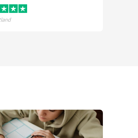
tland