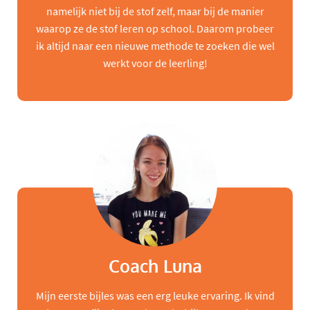
namelijk niet bij de stof zelf, maar bij de manier
waarop ze de stof leren op school. Daarom probeer
ik altijd naar een nieuwe methode te zoeken die wel
werkt voor de leerling!
Coach Luna
Mijn eerste bijles was een erg leuke ervaring. Ik vind