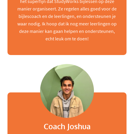
het superfijn dat StudyWorks bijlessen op deze
manier organiseert. Ze regelen alles goed voor de
bijlescoach en de leerlingen, en ondersteunen je
waar nodig. Ik hoop dat ik nog meer leerlingen op
deze manier kan gaan helpen en ondersteunen,
echt leuk om te doen!
Coach Joshua