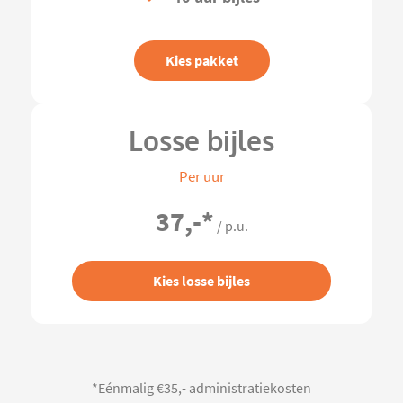
Kies pakket
Losse bijles
Per uur
37,-
*
/ p.u.
Kies losse bijles
*Eénmalig €35,- administratiekosten