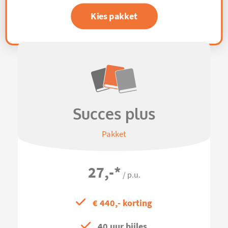
Kies pakket
Succes plus
Pakket
27,-
*
/ p.u.
€ 440,- korting
40 uur bijles