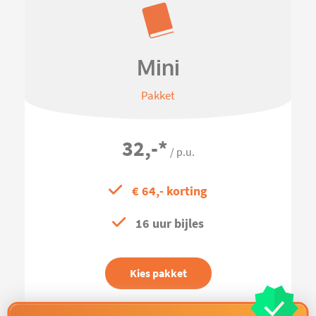
Mini
Pakket
32,-
*
/ p.u.
€ 64,- korting
16 uur bijles
Kies pakket