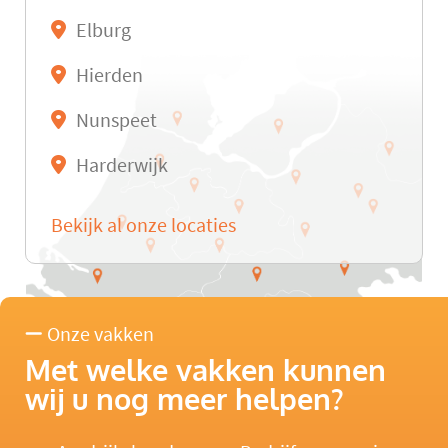
Elburg
Hierden
Nunspeet
Harderwijk
Bekijk al onze locaties
Onze vakken
Met welke vakken kunnen
wij u nog meer helpen?