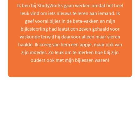
Ik ben bij StudyWorks gaan werken omdat het heel
leuk vind om iets nieuws te leren aan iemand. Ik
geef vooral bijles in de beta-vakken en mijn
bijlesleerling had laatst een zeven gehaald voor
wiskunde terwijl hij daarvoor alleen maar vieren
haalde. Ik kreeg van hem een appje, maar ook van
zijn moeder. Zo leuk om te merken hoe blij zijn
ouders ook met mijn bijlessen waren!