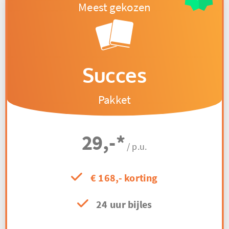
Succes
Pakket
29,-
*
/ p.u.
€ 168,- korting
24 uur bijles