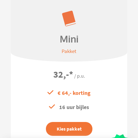
Mini
Pakket
32,-
*
/ p.u.
€ 64,- korting
16 uur bijles
Kies pakket