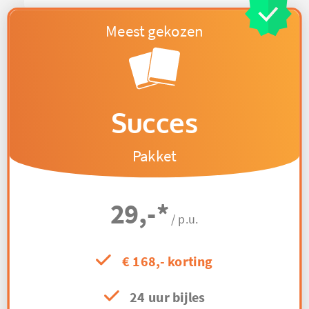
Succes
Pakket
29,-
*
/ p.u.
€ 168,- korting
24 uur bijles