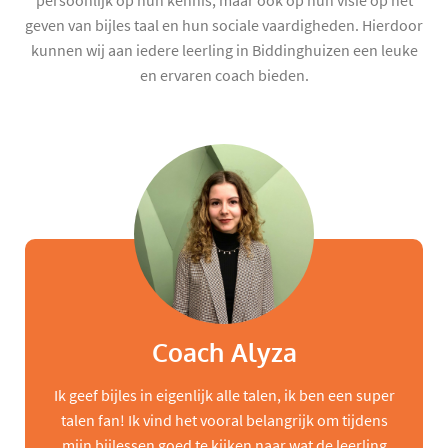
persoonlijk op hun kennis, maar ook op hun visie op het
geven van bijles taal en hun sociale vaardigheden. Hierdoor
kunnen wij aan iedere leerling in Biddinghuizen een leuke
en ervaren coach bieden.
Coach Alyza
Ik geef bijles in eigenlijk alle talen, ik ben een super
talen fan! Ik vind het vooral belangrijk om tijdens
mijn bijlessen goed te kijken naar wat de leerling