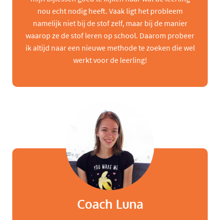
nou echt nodig heeft. Vaak ligt het probleem
namelijk niet bij de stof zelf, maar bij de manier
waarop ze de stof leren op school. Daarom probeer
ik altijd naar een nieuwe methode te zoeken die wel
werkt voor de leerling!
Coach Luna