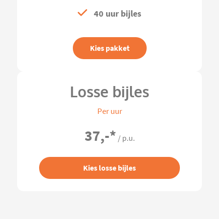
40 uur bijles
Kies pakket
Losse bijles
Per uur
37,-
*
/ p.u.
Kies losse bijles