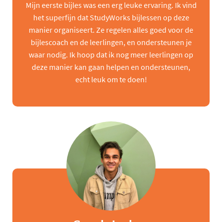
Mijn eerste bijles was een erg leuke ervaring. Ik vind
het superfijn dat StudyWorks bijlessen op deze
manier organiseert. Ze regelen alles goed voor de
bijlescoach en de leerlingen, en ondersteunen je
waar nodig. Ik hoop dat ik nog meer leerlingen op
deze manier kan gaan helpen en ondersteunen,
echt leuk om te doen!