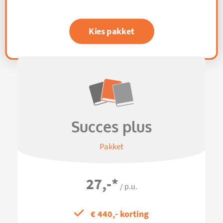
Kies pakket
Succes plus
Pakket
27,-
*
/ p.u.
€ 440,- korting