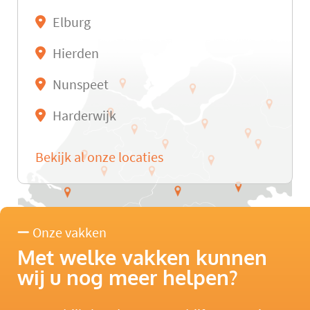
Elburg
Hierden
Nunspeet
Harderwijk
Bekijk al onze locaties
Onze vakken
Met welke vakken kunnen
wij u nog meer helpen?