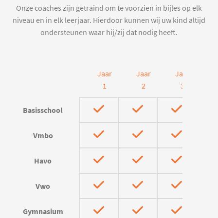
Onze coaches zijn getraind om te voorzien in bijles op elk
niveau en in elk leerjaar. Hierdoor kunnen wij uw kind altijd
ondersteunen waar hij/zij dat nodig heeft.
Jaar
Jaar
Jaar
J
1
2
3
Basisschool
Vmbo
Havo
Vwo
Gymnasium