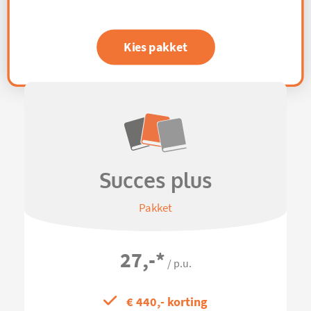
Kies pakket
Succes plus
Pakket
27,-
*
/ p.u.
€ 440,- korting