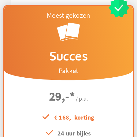
Succes
Pakket
29,-
*
/ p.u.
€ 168,- korting
24 uur bijles