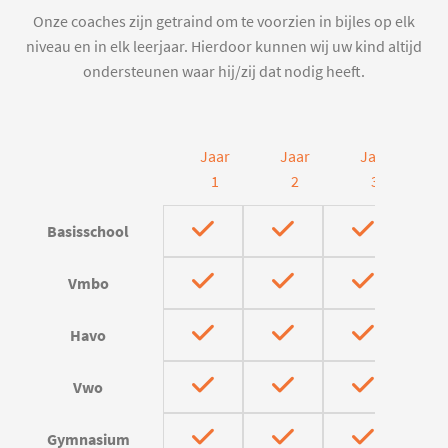
Onze coaches zijn getraind om te voorzien in bijles op elk
niveau en in elk leerjaar. Hierdoor kunnen wij uw kind altijd
ondersteunen waar hij/zij dat nodig heeft.
Jaar
Jaar
Jaar
J
1
2
3
Basisschool
Vmbo
Havo
Vwo
Gymnasium