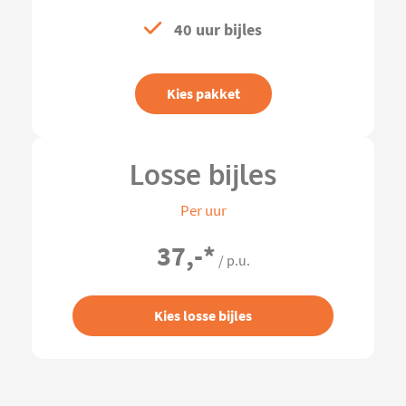
40 uur bijles
Kies pakket
Losse bijles
Per uur
37,-
*
/ p.u.
Kies losse bijles