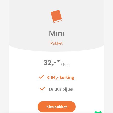
Mini
Pakket
32,-
*
/ p.u.
€ 64,- korting
16 uur bijles
Kies pakket