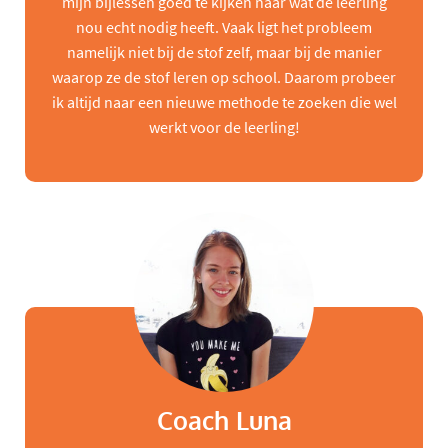
mijn bijlessen goed te kijken naar wat de leerling
nou echt nodig heeft. Vaak ligt het probleem
namelijk niet bij de stof zelf, maar bij de manier
waarop ze de stof leren op school. Daarom probeer
ik altijd naar een nieuwe methode te zoeken die wel
werkt voor de leerling!
Coach Luna