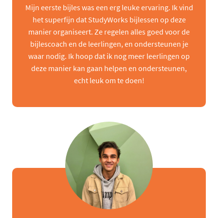
Mijn eerste bijles was een erg leuke ervaring. Ik vind
het superfijn dat StudyWorks bijlessen op deze
manier organiseert. Ze regelen alles goed voor de
bijlescoach en de leerlingen, en ondersteunen je
waar nodig. Ik hoop dat ik nog meer leerlingen op
deze manier kan gaan helpen en ondersteunen,
echt leuk om te doen!