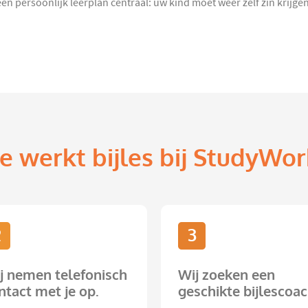
een persoonlijk leerplan centraal: uw kind moet weer zelf zin krijge
e werkt bijles bij StudyWor
2
3
j nemen telefonisch
Wij zoeken een
ntact met je op.
geschikte bijlescoac