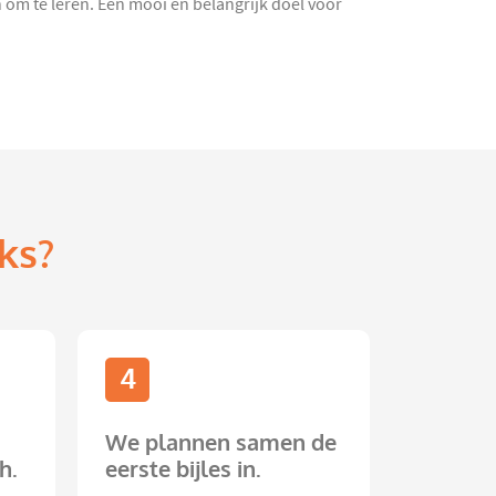
n om te leren. Een mooi en belangrijk doel voor
ks?
4
We plannen samen de
h.
eerste bijles in.