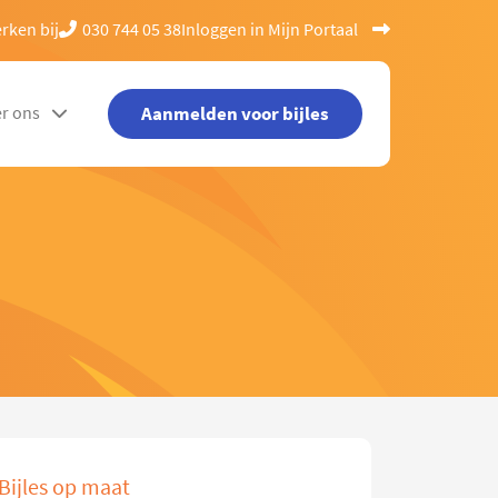
rken bij
030 744 05 38
Inloggen in Mijn Portaal
Aanmelden voor bijles
r ons
Bijles op maat