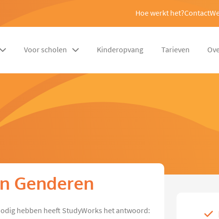
Hoe werkt het?
Contact
We
Voor scholen
Kinderopvang
Tarieven
Ove
 in Genderen
p nodig hebben heeft StudyWorks het antwoord: