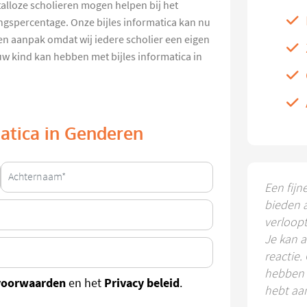
talloze scholieren mogen helpen bij het
gingspercentage. Onze bijles informatica kan nu
en aanpak omdat wij iedere scholier een eigen
 uw kind kan hebben met bijles informatica in
matica in Genderen
Een fijn
bieden 
verloop
Je kan a
reactie.
hebben k
voorwaarden
Privacy beleid
en het
.
hebt aa