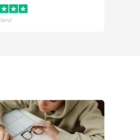
tland