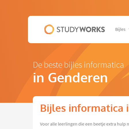
Bijles
De beste bijles informatica
in Genderen
Bijles informatica
Voor alle leerlingen die een beetje extra hul