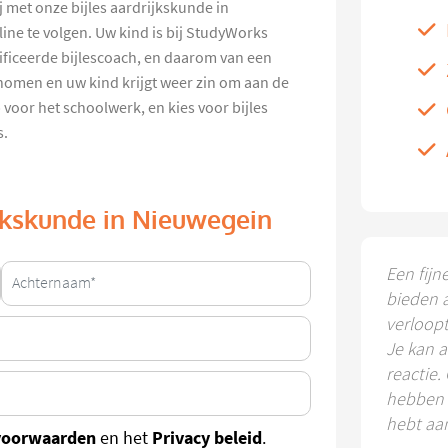
j met onze bijles aardrijkskunde in
line te volgen. Uw kind is bij StudyWorks
ficeerde bijlescoach, en daarom van een
nomen en uw kind krijgt weer zin om aan de
 voor het schoolwerk, en kies voor bijles
s.
ijkskunde in Nieuwegein
Een fijn
bieden 
verloop
Je kan a
reactie.
hebben k
hebt aa
voorwaarden
Privacy beleid
en het
.