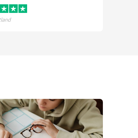
tland