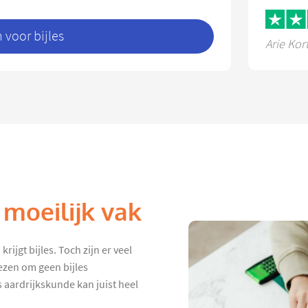
voor bijles
Arie Kor
 moeilijk vak
ijgt bijles. Toch zijn er veel
ezen om geen bijles
s aardrijkskunde kan juist heel