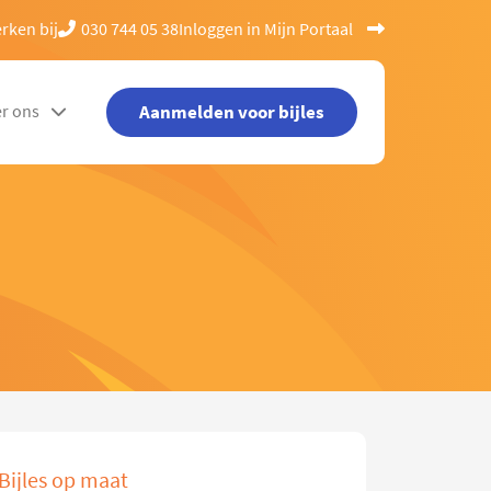
rken bij
030 744 05 38
Inloggen in Mijn Portaal
Aanmelden voor bijles
r ons
Bijles op maat