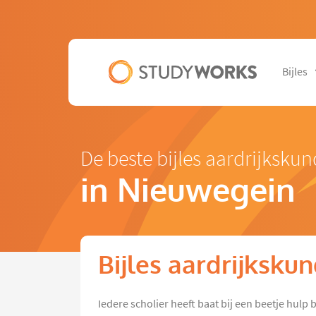
Bijles
De beste bijles aardrijksku
in Nieuwegein
Bijles aardrijksku
Iedere scholier heeft baat bij een beetje hul