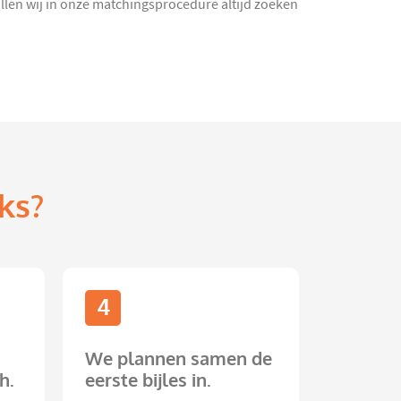
zullen wij in onze matchingsprocedure altijd zoeken
ks?
4
We plannen samen de
h.
eerste bijles in.