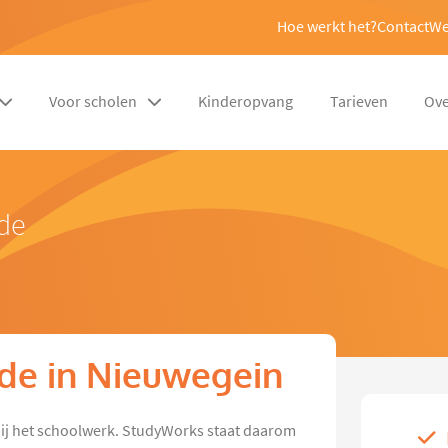
Hoe werkt het?
Contact
We
Voor scholen
Kinderopvang
Tarieven
Ove
nde
nde in Nieuwegein
p bij het schoolwerk. StudyWorks staat daarom