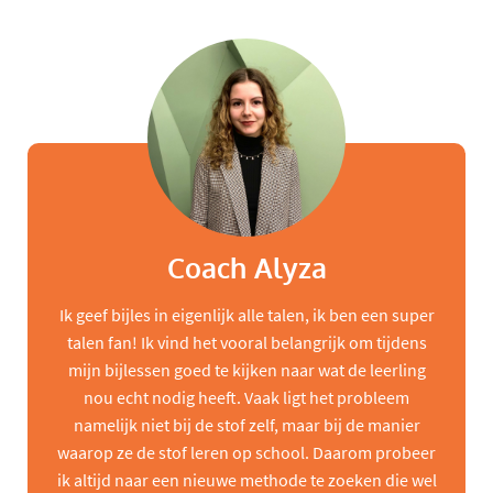
Coach Alyza
Ik geef bijles in eigenlijk alle talen, ik ben een super
talen fan! Ik vind het vooral belangrijk om tijdens
mijn bijlessen goed te kijken naar wat de leerling
nou echt nodig heeft. Vaak ligt het probleem
namelijk niet bij de stof zelf, maar bij de manier
waarop ze de stof leren op school. Daarom probeer
ik altijd naar een nieuwe methode te zoeken die wel