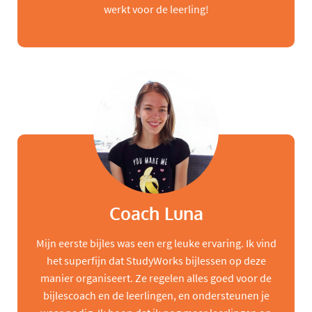
werkt voor de leerling!
Coach Luna
Mijn eerste bijles was een erg leuke ervaring. Ik vind
het superfijn dat StudyWorks bijlessen op deze
manier organiseert. Ze regelen alles goed voor de
bijlescoach en de leerlingen, en ondersteunen je