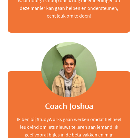
waar nodig. Ik hoop dat ik nog meer leerlingen op
deze manier kan gaan helpen en ondersteunen,
echt leuk om te doen!
Coach Joshua
Ik ben bij StudyWorks gaan werken omdat het heel
leuk vind om iets nieuws te leren aan iemand. Ik
geef vooral bijles in de beta-vakken en mijn