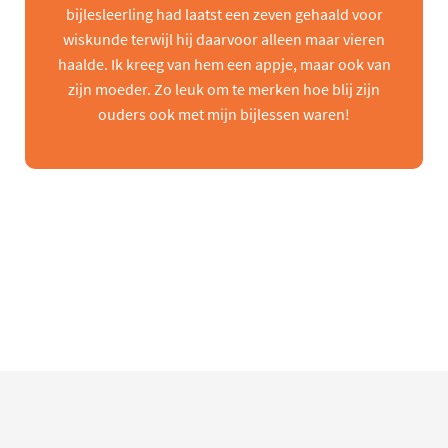
bijlesleerling had laatst een zeven gehaald voor
wiskunde terwijl hij daarvoor alleen maar vieren
haalde. Ik kreeg van hem een appje, maar ook van
zijn moeder. Zo leuk om te merken hoe blij zijn
ouders ook met mijn bijlessen waren!