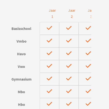
Jaar
Jaar
Jaar
J
1
2
3
Basisschool
Vmbo
Havo
Vwo
Gymnasium
Mbo
Hbo