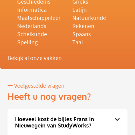
Geschiedenis
Grieks
Informatica
Latijn
Maatschappijleer
Natuurkunde
Nederlands
Rekenen
Scheikunde
Spaans
Spelling
Taal
Bekijk al onze vakken
Veelgestelde vragen
Heeft u nog vragen?
Hoeveel kost de bijles Frans in
Nieuwegein van StudyWorks?