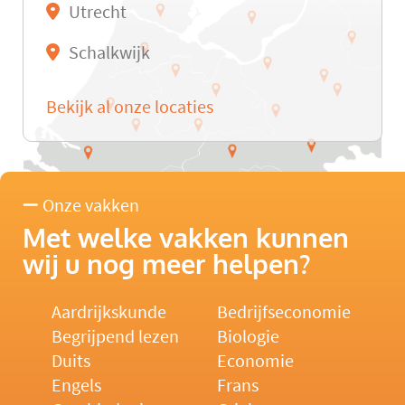
Utrecht
Schalkwijk
Bekijk al onze locaties
Onze vakken
Met welke vakken kunnen
wij u nog meer helpen?
Aardrijkskunde
Bedrijfseconomie
Begrijpend lezen
Biologie
Duits
Economie
Engels
Frans