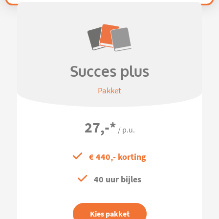
Succes plus
Pakket
27,-
*
/ p.u.
€ 440,- korting
40 uur bijles
Kies pakket