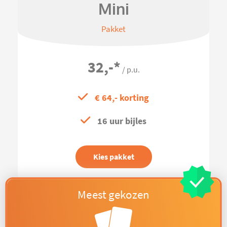
Mini
Pakket
32,-
*
/ p.u.
€ 64,- korting
16 uur bijles
Kies pakket