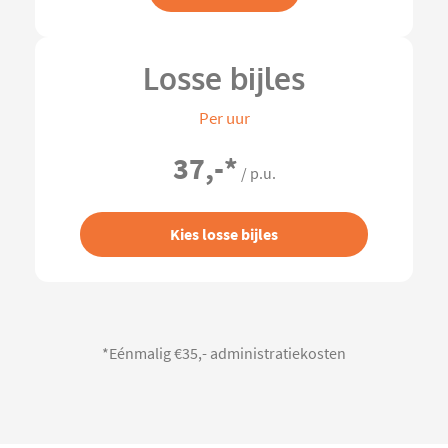
Losse bijles
Per uur
37,-
*
/ p.u.
Kies losse bijles
*Eénmalig €35,- administratiekosten