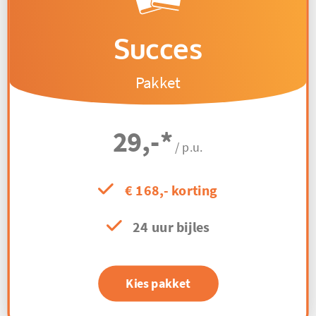
Succes
Pakket
29,-
*
/ p.u.
€ 168,- korting
24 uur bijles
Kies pakket