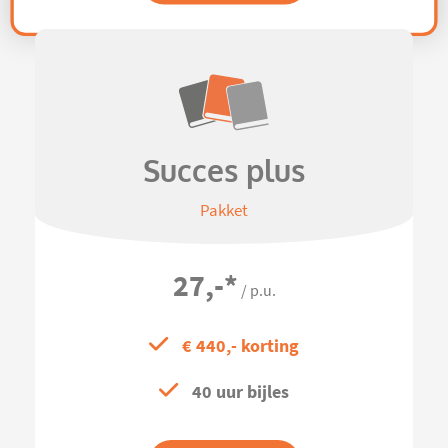
Succes plus
Pakket
27,-
*
/ p.u.
€ 440,- korting
40 uur bijles