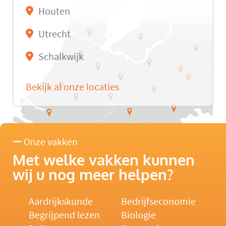
Houten
Utrecht
Schalkwijk
Bekijk al onze locaties
Onze vakken
Met welke vakken kunnen
wij u nog meer helpen?
Aardrijkskunde
Bedrijfseconomie
Begrijpend lezen
Biologie