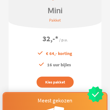
Mini
Pakket
32,-
*
/ p.u.
€ 64,- korting
16 uur bijles
Kies pakket