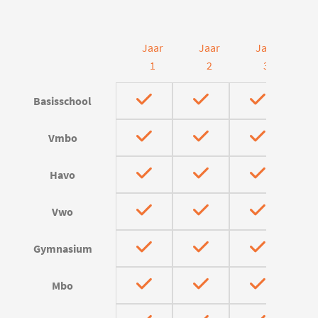
Jaar
Jaar
Jaar
J
1
2
3
Basisschool
Vmbo
Havo
Vwo
Gymnasium
Mbo