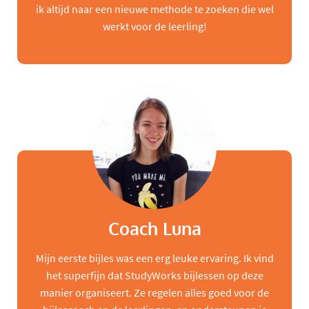
ik altijd naar een nieuwe methode te zoeken die wel
werkt voor de leerling!
Coach Luna
Mijn eerste bijles was een erg leuke ervaring. Ik vind
het superfijn dat StudyWorks bijlessen op deze
manier organiseert. Ze regelen alles goed voor de