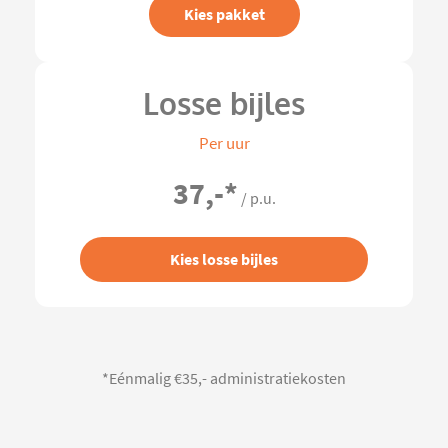
Kies pakket
Losse bijles
Per uur
37,-
*
/ p.u.
Kies losse bijles
*Eénmalig €35,- administratiekosten