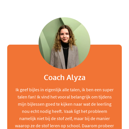
Coach Alyza
Ik geef bijles in eigenlijk alle talen, ik ben een super
talen fan! Ik vind het vooral belangrijk om tijdens
mijn bijlessen goed te kijken naar wat de leerling
nou echt nodig heeft. Vaak ligt het probleem
namelijk niet bij de stof zelf, maar bij de manier
waarop ze de stof leren op school. Daarom probeer