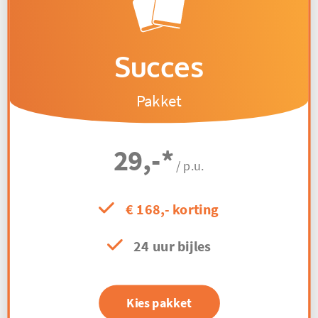
Succes
Pakket
29,-
*
/ p.u.
€ 168,- korting
24 uur bijles
Kies pakket