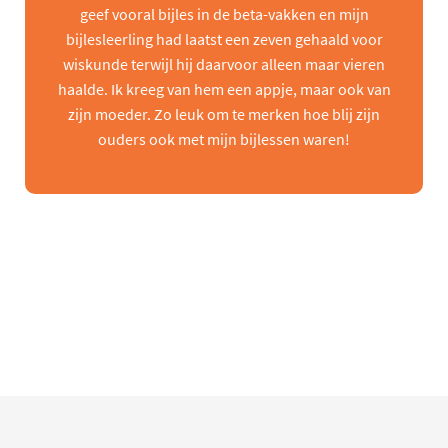
geef vooral bijles in de beta-vakken en mijn
bijlesleerling had laatst een zeven gehaald voor
wiskunde terwijl hij daarvoor alleen maar vieren
haalde. Ik kreeg van hem een appje, maar ook van
zijn moeder. Zo leuk om te merken hoe blij zijn
ouders ook met mijn bijlessen waren!