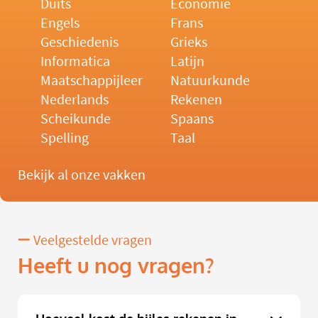
Duits
Economie
Engels
Frans
Geschiedenis
Grieks
Informatica
Latijn
Maatschappijleer
Natuurkunde
Nederlands
Rekenen
Scheikunde
Spaans
Spelling
Taal
Bekijk al onze vakken
Veelgestelde vragen
Heeft u nog vragen?