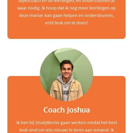
bijlescoach en de leerlingen, en ondersteunen je
waar nodig. Ik hoop dat ik nog meer leerlingen op
deze manier kan gaan helpen en ondersteunen,
echt leuk om te doen!
Coach Joshua
Ik ben bij StudyWorks gaan werken omdat het heel
leuk vind om iets nieuws te leren aan iemand. Ik