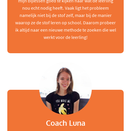
mijn bijlessen goed te kijken naar wat de leerling
nou echt nodig heeft. Vaak ligt het probleem
namelijk niet bij de stof zelf, maar bij de manier
waarop ze de stof leren op school. Daarom probeer
ik altijd naar een nieuwe methode te zoeken die wel
werkt voor de leerling!
Coach Luna