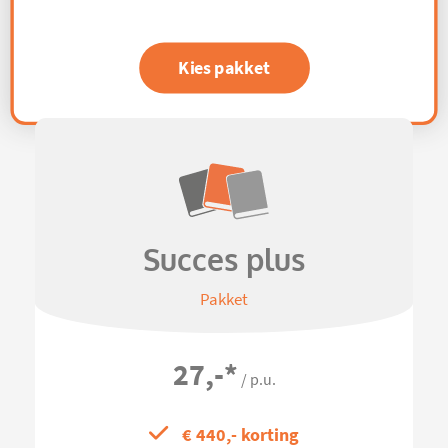
Kies pakket
Succes plus
Pakket
27,-
*
/ p.u.
€ 440,- korting