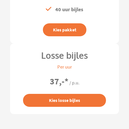
40 uur bijles
Kies pakket
Losse bijles
Per uur
37,-
*
/ p.u.
Kies losse bijles