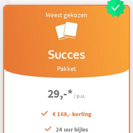
Succes
Pakket
29,-
*
/ p.u.
€ 168,- korting
24 uur bijles