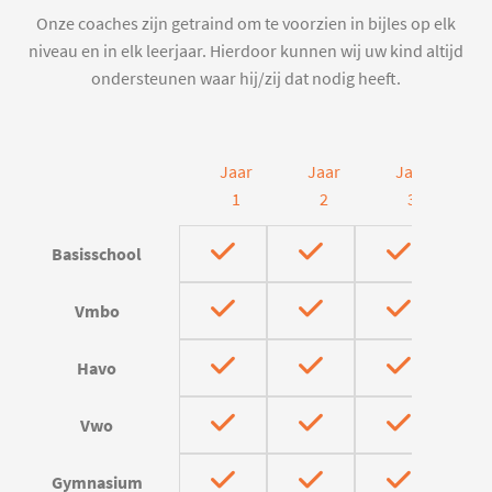
Onze coaches zijn getraind om te voorzien in bijles op elk
niveau en in elk leerjaar. Hierdoor kunnen wij uw kind altijd
ondersteunen waar hij/zij dat nodig heeft.
Jaar
Jaar
Jaar
J
1
2
3
Basisschool
Vmbo
Havo
Vwo
Gymnasium