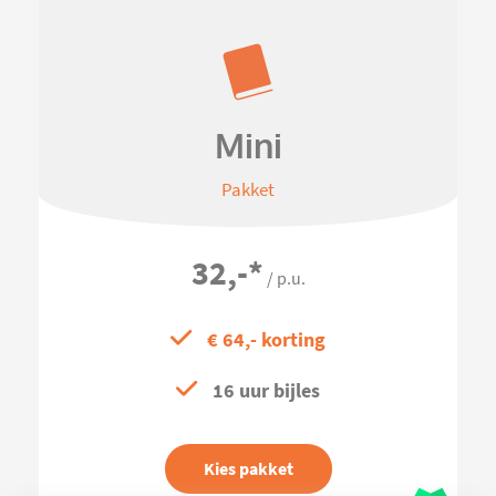
Mini
Pakket
32,-
*
/ p.u.
€ 64,- korting
16 uur bijles
Kies pakket