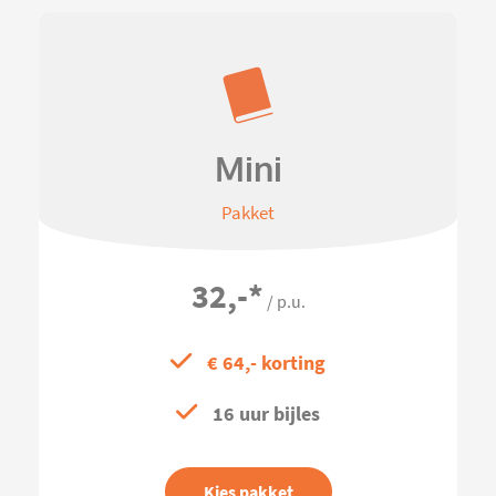
Mini
Pakket
32,-
*
/ p.u.
€ 64,- korting
16 uur bijles
Kies pakket