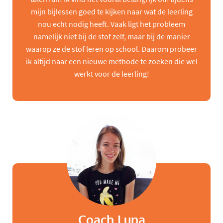
mijn bijlessen goed te kijken naar wat de leerling
nou echt nodig heeft. Vaak ligt het probleem
namelijk niet bij de stof zelf, maar bij de manier
waarop ze de stof leren op school. Daarom probeer
ik altijd naar een nieuwe methode te zoeken die wel
werkt voor de leerling!
Coach Luna