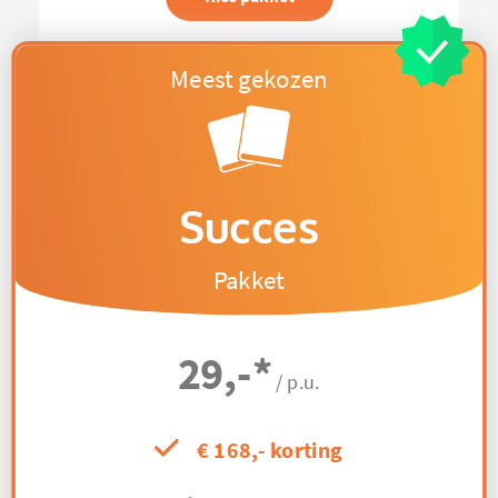
Succes
Pakket
29,-
*
/ p.u.
€ 168,- korting