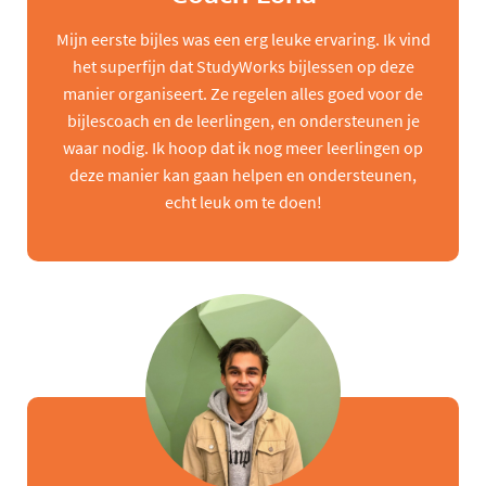
Mijn eerste bijles was een erg leuke ervaring. Ik vind
het superfijn dat StudyWorks bijlessen op deze
manier organiseert. Ze regelen alles goed voor de
bijlescoach en de leerlingen, en ondersteunen je
waar nodig. Ik hoop dat ik nog meer leerlingen op
deze manier kan gaan helpen en ondersteunen,
echt leuk om te doen!