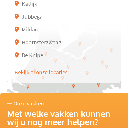
Katlijk
Jubbega
Mildam
Hoornsterzwaag
De Knipe
Bekijk al onze locaties
Onze vakken
Met welke vakken kunnen
wij u nog meer helpen?