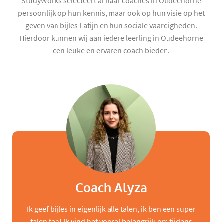
StudyWorks selecteert al haar coaches in Oudeehorne
persoonlijk op hun kennis, maar ook op hun visie op het
geven van bijles Latijn en hun sociale vaardigheden.
Hierdoor kunnen wij aan iedere leerling in Oudeehorne
een leuke en ervaren coach bieden.
Coach Alyza
Ik geef bijles in eigenlijk alle talen, ik ben een super
talen fan! Ik vind het vooral belangrijk om tijdens