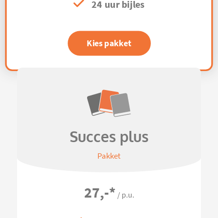
24 uur bijles
Kies pakket
Succes plus
Pakket
27,-
*
/ p.u.