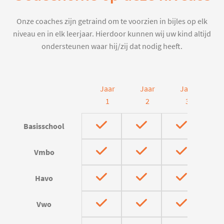
Onze coaches zijn getraind om te voorzien in bijles op elk
niveau en in elk leerjaar. Hierdoor kunnen wij uw kind altijd
ondersteunen waar hij/zij dat nodig heeft.
Jaar
Jaar
Jaar
J
1
2
3
Basisschool
Vmbo
Havo
Vwo