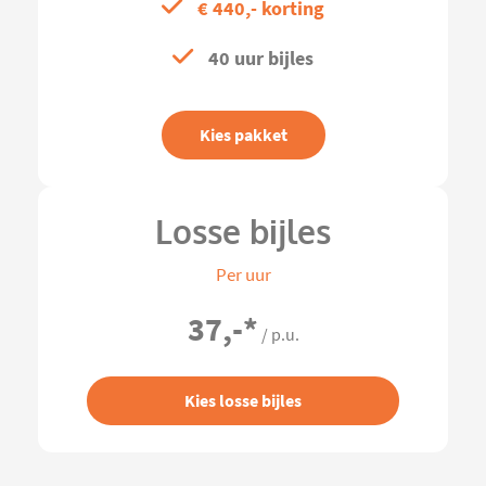
€ 440,- korting
40 uur bijles
Kies pakket
Losse bijles
Per uur
37,-
*
/ p.u.
Kies losse bijles