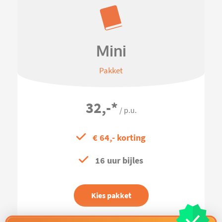
Mini
Pakket
32,-
*
/ p.u.
€ 64,- korting
16 uur bijles
Kies pakket