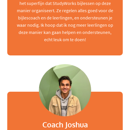
het superfijn dat StudyWorks bijlessen op deze
manier organiseert. Ze regelen alles goed voor de
bijlescoach en de leerlingen, en ondersteunen je
waar nodig. Ik hoop dat ik nog meer leerlingen op
deze manier kan gaan helpen en ondersteunen,
echt leuk om te doen!
Coach Joshua