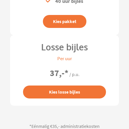
40 uur bijles
Kies pakket
Losse bijles
Per uur
37,-
*
/ p.u.
Kies losse bijles
*Eénmalig €35,- administratiekosten