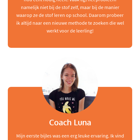
namelijk niet bij de stof zelf, maar bij de manier
waarop ze de stof leren op school. Daarom probeer
ik altijd naar een nieuwe methode te zoeken die wel
werkt voor de leerling!
Coach Luna
Mijn eerste bijles was een erg leuke ervaring. Ik vind