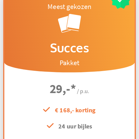
Succes
Pakket
29,-
*
/ p.u.
€ 168,- korting
24 uur bijles