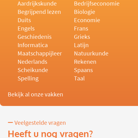
Aardrijkskunde
Bedrijfseconomie
Begrijpend lezen
Biologie
Duits
Economie
Engels
Frans
Geschiedenis
Grieks
Informatica
Latijn
Maatschappijleer
Natuurkunde
Nederlands
Rekenen
Scheikunde
Spaans
Spelling
Taal
Bekijk al onze vakken
Veelgestelde vragen
Heeft u nog vragen?