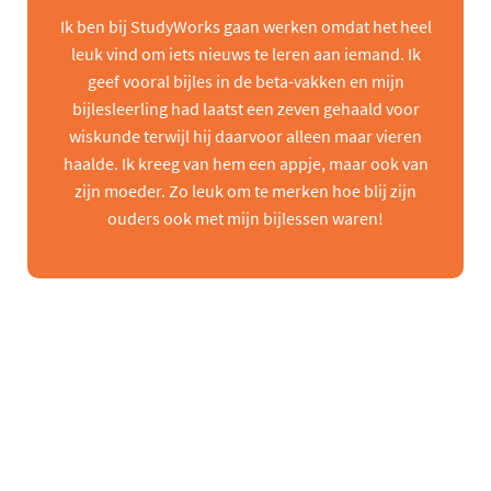
Ik ben bij StudyWorks gaan werken omdat het heel
leuk vind om iets nieuws te leren aan iemand. Ik
geef vooral bijles in de beta-vakken en mijn
bijlesleerling had laatst een zeven gehaald voor
wiskunde terwijl hij daarvoor alleen maar vieren
haalde. Ik kreeg van hem een appje, maar ook van
zijn moeder. Zo leuk om te merken hoe blij zijn
ouders ook met mijn bijlessen waren!