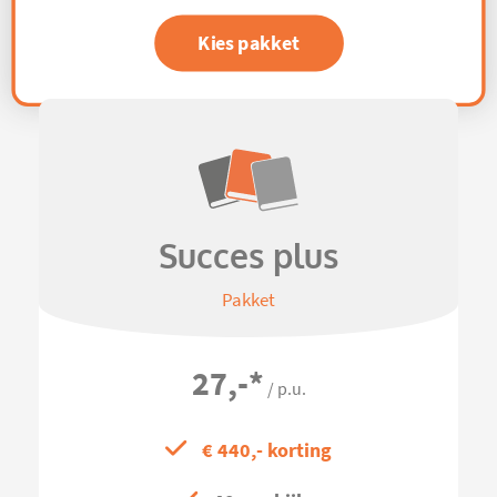
Kies pakket
Succes plus
Pakket
27,-
*
/ p.u.
€ 440,- korting