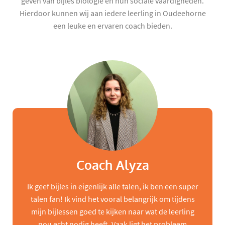
geven van bijles biologie en hun sociale vaardigheden.
Hierdoor kunnen wij aan iedere leerling in Oudeehorne
een leuke en ervaren coach bieden.
Coach Alyza
Ik geef bijles in eigenlijk alle talen, ik ben een super
talen fan! Ik vind het vooral belangrijk om tijdens
mijn bijlessen goed te kijken naar wat de leerling
nou echt nodig heeft. Vaak ligt het probleem