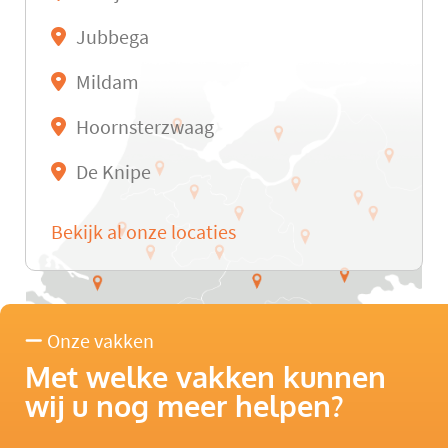
Jubbega
Mildam
Hoornsterzwaag
De Knipe
Bekijk al onze locaties
Onze vakken
Met welke vakken kunnen
wij u nog meer helpen?