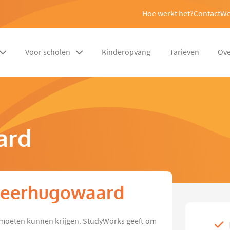
Hoe werkt het?
Contact
We
Voor scholen
Kinderopvang
Tarieven
Ove
ard
n Heerhugowaard
es moeten kunnen krijgen. StudyWorks geeft om