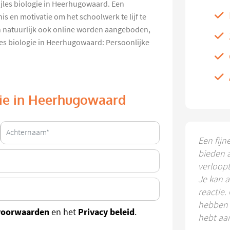
bijles biologie in Heerhugowaard. Een
is en motivatie om het schoolwerk te lijf te
n natuurlijk ook online worden aangeboden,
es biologie in Heerhugowaard: Persoonlijke
ogie in Heerhugowaard
Een fijn
bieden 
verloop
Je kan a
reactie.
hebben k
voorwaarden
Privacy beleid
en het
.
hebt aa