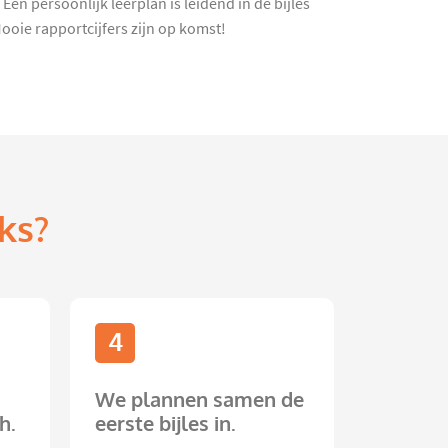
en persoonlijk leerplan is leidend in de bijles
ooie rapportcijfers zijn op komst!
ks?
4
We plannen samen de
h.
eerste bijles in.