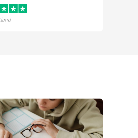
tland