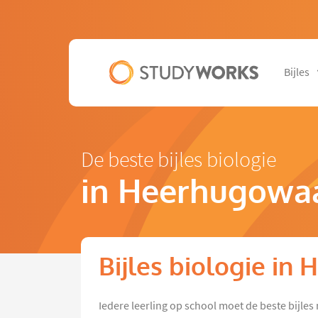
Bijles
De beste bijles biologie
in Heerhugowa
Bijles biologie i
Iedere leerling op school moet de beste bijl