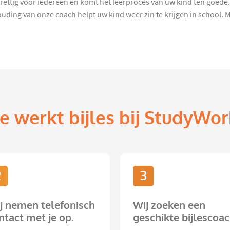
rettig voor iedereen en komt het leerproces van uw kind ten goede. E
ing van onze coach helpt uw kind weer zin te krijgen in school. M
e werkt bijles bij StudyWor
2
3
j nemen telefonisch
Wij zoeken een
ntact met je op.
geschikte bijlescoac