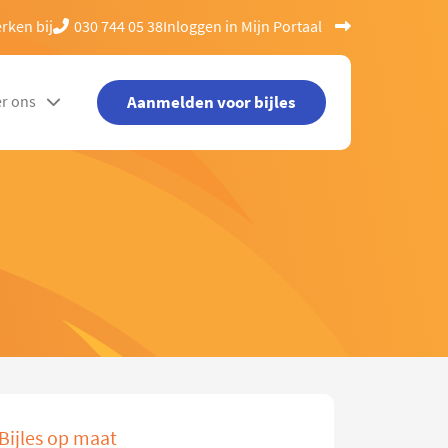
rken bij
030 744 05 38
Inloggen in Mijn Portaal
Aanmelden voor bijles
r ons
Bijles op maat