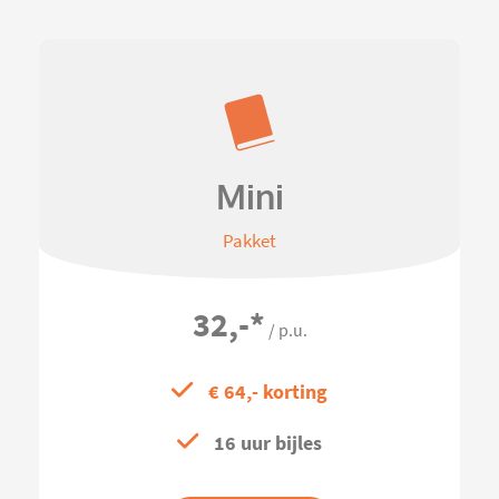
Mini
Pakket
32,-
*
/ p.u.
€ 64,- korting
16 uur bijles