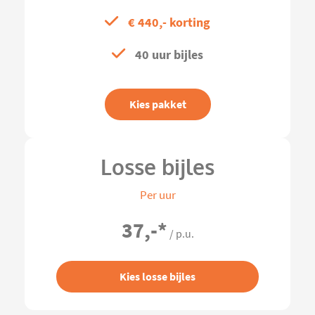
€ 440,- korting
40 uur bijles
Kies pakket
Losse bijles
Per uur
37,-
*
/ p.u.
Kies losse bijles