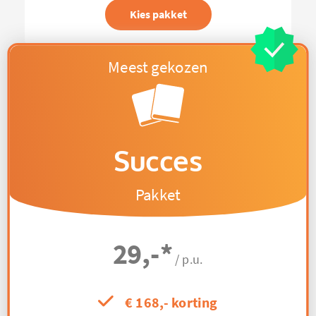
Kies pakket
Succes
Pakket
29,-
*
/ p.u.
€ 168,- korting