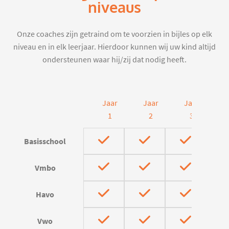
niveaus
Onze coaches zijn getraind om te voorzien in bijles op elk
niveau en in elk leerjaar. Hierdoor kunnen wij uw kind altijd
ondersteunen waar hij/zij dat nodig heeft.
Jaar
Jaar
Jaar
J
1
2
3
Basisschool
Vmbo
Havo
Vwo