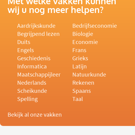
Met welke vakken kunnen
wij u nog meer helpen?
Aardrijkskunde
Bedrijfseconomie
Begrijpend lezen
Biologie
Duits
Economie
Engels
Frans
Geschiedenis
Grieks
Informatica
Latijn
Maatschappijleer
Natuurkunde
Nederlands
Rekenen
Scheikunde
Spaans
Spelling
Taal
Bekijk al onze vakken