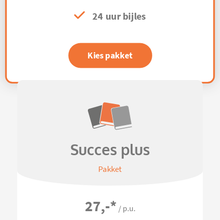
24 uur bijles
Kies pakket
Succes plus
Pakket
27,-
*
/ p.u.