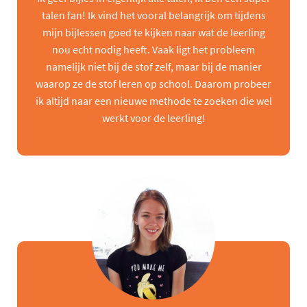
talen fan! Ik vind het vooral belangrijk om tijdens
mijn bijlessen goed te kijken naar wat de leerling
nou echt nodig heeft. Vaak ligt het probleem
namelijk niet bij de stof zelf, maar bij de manier
waarop ze de stof leren op school. Daarom probeer
ik altijd naar een nieuwe methode te zoeken die wel
werkt voor de leerling!