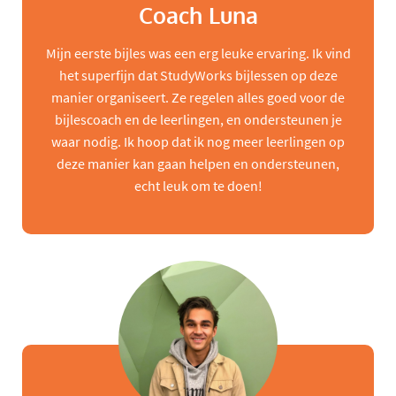
Coach Luna
Mijn eerste bijles was een erg leuke ervaring. Ik vind
het superfijn dat StudyWorks bijlessen op deze
manier organiseert. Ze regelen alles goed voor de
bijlescoach en de leerlingen, en ondersteunen je
waar nodig. Ik hoop dat ik nog meer leerlingen op
deze manier kan gaan helpen en ondersteunen,
echt leuk om te doen!