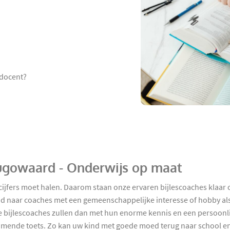
 docent?
hugowaard - Onderwijs op maat
 cijfers moet halen. Daarom staan onze ervaren bijlescoaches klaar
jd naar coaches met een gemeenschappelijke interesse of hobby als
nze bijlescoaches zullen dan met hun enorme kennis en een persoonli
mende toets. Zo kan uw kind met goede moed terug naar school en k