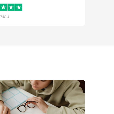
tland