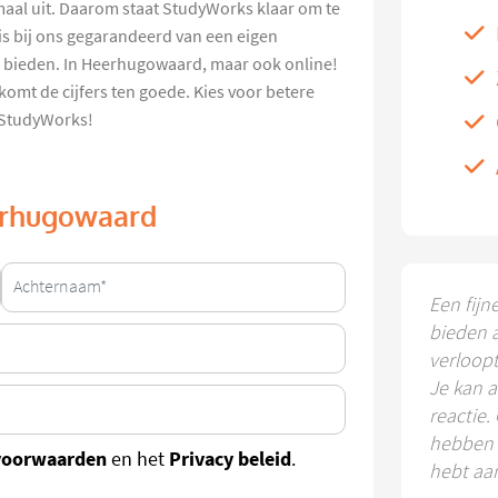
maal uit. Daarom staat StudyWorks klaar om te
is bij ons gegarandeerd van een eigen
te bieden. In Heerhugowaard, maar ook online!
komt de cijfers ten goede. Kies voor betere
n StudyWorks!
eerhugowaard
Een fijn
bieden 
verloop
Je kan a
reactie.
hebben k
voorwaarden
Privacy beleid
en het
.
hebt aa