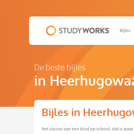
Bijles
De beste bijles
in Heerhugowa
Bijles in Heerhug
Het succes van een kind op school: dat is waar