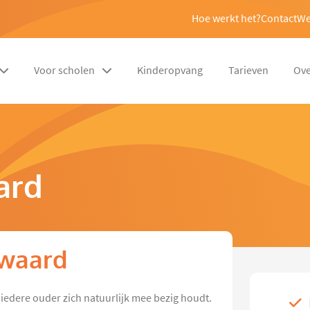
Hoe werkt het?
Contact
We
Voor scholen
Kinderopvang
Tarieven
Ove
ard
owaard
 iedere ouder zich natuurlijk mee bezig houdt.