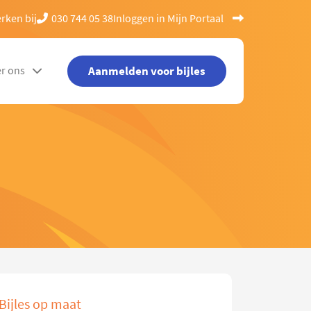
rken bij
030 744 05 38
Inloggen in Mijn Portaal
Aanmelden voor bijles
r ons
Bijles op maat