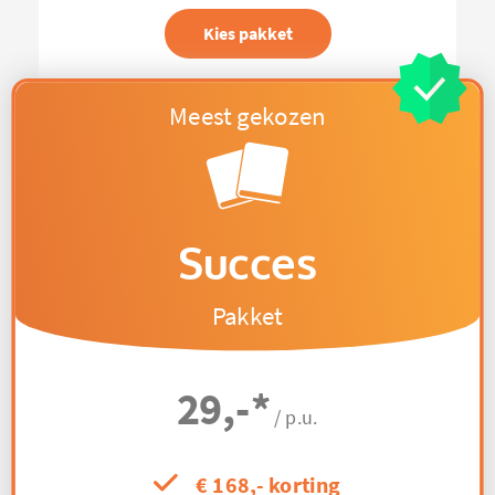
Kies pakket
Succes
Pakket
29,-
*
/ p.u.
€ 168,- korting