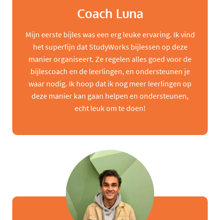
Coach Luna
Mijn eerste bijles was een erg leuke ervaring. Ik vind
het superfijn dat StudyWorks bijlessen op deze
manier organiseert. Ze regelen alles goed voor de
bijlescoach en de leerlingen, en ondersteunen je
waar nodig. Ik hoop dat ik nog meer leerlingen op
deze manier kan gaan helpen en ondersteunen,
echt leuk om te doen!