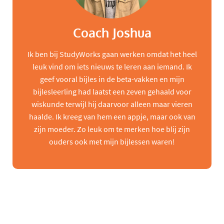
Coach Joshua
Ik ben bij StudyWorks gaan werken omdat het heel
leuk vind om iets nieuws te leren aan iemand. Ik
geef vooral bijles in de beta-vakken en mijn
bijlesleerling had laatst een zeven gehaald voor
wiskunde terwijl hij daarvoor alleen maar vieren
haalde. Ik kreeg van hem een appje, maar ook van
zijn moeder. Zo leuk om te merken hoe blij zijn
ouders ook met mijn bijlessen waren!