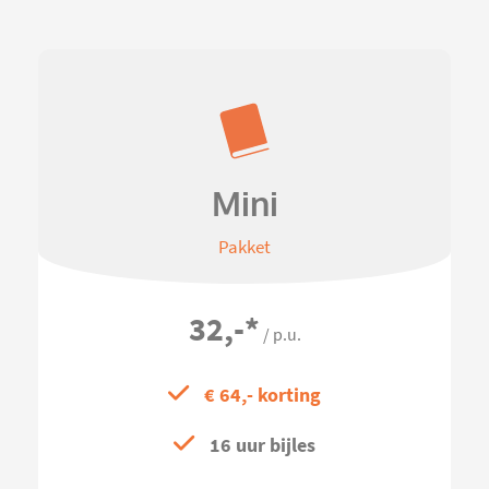
Mini
Pakket
32,-
*
/ p.u.
€ 64,- korting
16 uur bijles