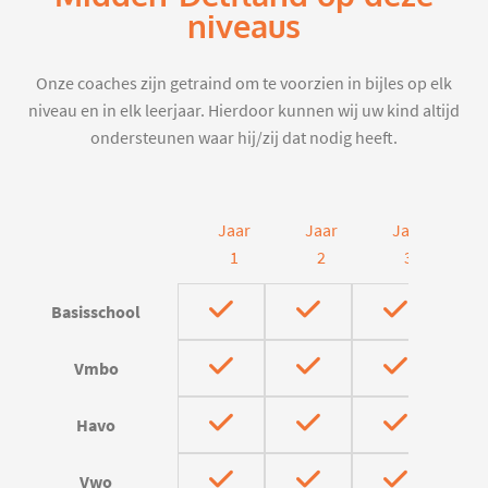
niveaus
Onze coaches zijn getraind om te voorzien in bijles op elk
niveau en in elk leerjaar. Hierdoor kunnen wij uw kind altijd
ondersteunen waar hij/zij dat nodig heeft.
Jaar
Jaar
Jaar
J
1
2
3
Basisschool
Vmbo
Havo
Vwo