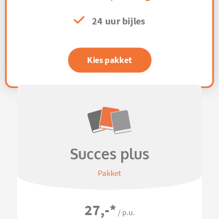
24 uur bijles
Kies pakket
Succes plus
Pakket
27,-
*
/ p.u.