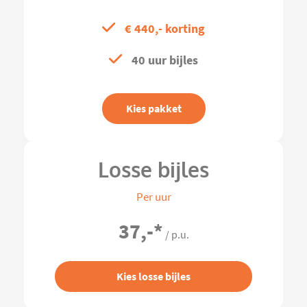
€ 440,- korting
40 uur bijles
Kies pakket
Losse bijles
Per uur
37,-
*
/ p.u.
Kies losse bijles