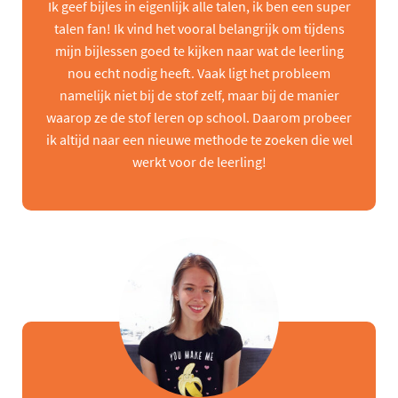
Ik geef bijles in eigenlijk alle talen, ik ben een super
talen fan! Ik vind het vooral belangrijk om tijdens
mijn bijlessen goed te kijken naar wat de leerling
nou echt nodig heeft. Vaak ligt het probleem
namelijk niet bij de stof zelf, maar bij de manier
waarop ze de stof leren op school. Daarom probeer
ik altijd naar een nieuwe methode te zoeken die wel
werkt voor de leerling!