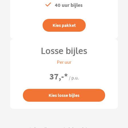
40 uur bijles
Kies pakket
Losse bijles
Per uur
37,-
*
/ p.u.
Kies losse bijles