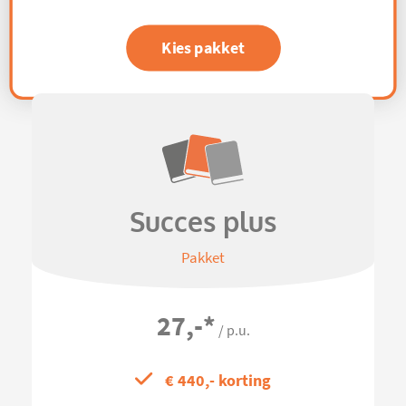
Kies pakket
Succes plus
Pakket
27,-
*
/ p.u.
€ 440,- korting