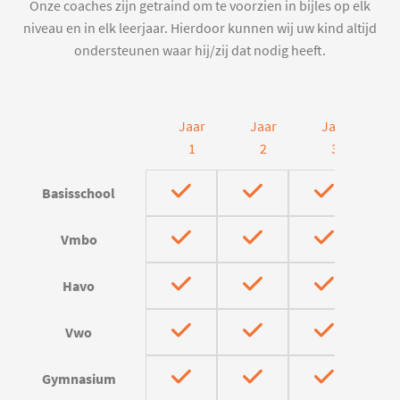
Onze coaches zijn getraind om te voorzien in bijles op elk
niveau en in elk leerjaar. Hierdoor kunnen wij uw kind altijd
ondersteunen waar hij/zij dat nodig heeft.
Jaar
Jaar
Jaar
J
1
2
3
Basisschool
Vmbo
Havo
Vwo
Gymnasium