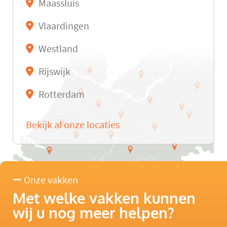
Maassluis
Vlaardingen
Westland
Rijswijk
Rotterdam
Bekijk al onze locaties
Onze vakken
Met welke vakken kunnen
wij u nog meer helpen?