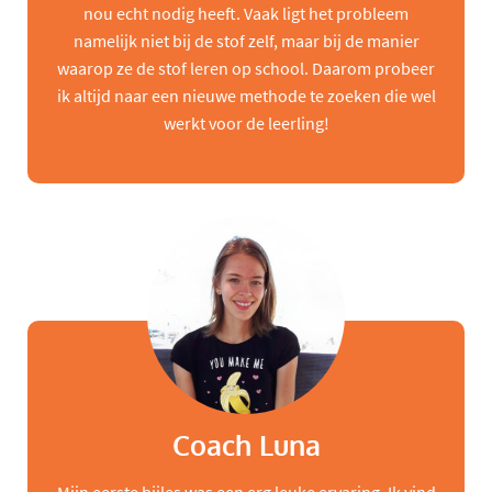
nou echt nodig heeft. Vaak ligt het probleem
namelijk niet bij de stof zelf, maar bij de manier
waarop ze de stof leren op school. Daarom probeer
ik altijd naar een nieuwe methode te zoeken die wel
werkt voor de leerling!
Coach Luna