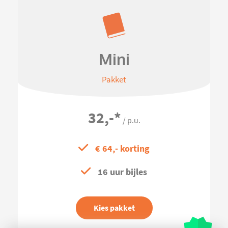
Mini
Pakket
32,-
*
/ p.u.
€ 64,- korting
16 uur bijles
Kies pakket