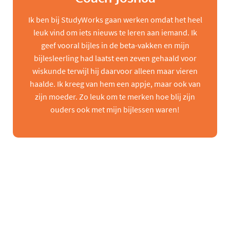
Ik ben bij StudyWorks gaan werken omdat het heel
leuk vind om iets nieuws te leren aan iemand. Ik
geef vooral bijles in de beta-vakken en mijn
bijlesleerling had laatst een zeven gehaald voor
wiskunde terwijl hij daarvoor alleen maar vieren
haalde. Ik kreeg van hem een appje, maar ook van
zijn moeder. Zo leuk om te merken hoe blij zijn
ouders ook met mijn bijlessen waren!