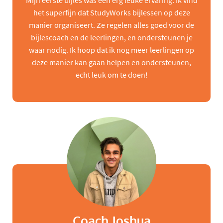
Mijn eerste bijles was een erg leuke ervaring. Ik vind
het superfijn dat StudyWorks bijlessen op deze
manier organiseert. Ze regelen alles goed voor de
bijlescoach en de leerlingen, en ondersteunen je
waar nodig. Ik hoop dat ik nog meer leerlingen op
deze manier kan gaan helpen en ondersteunen,
echt leuk om te doen!
Coach Joshua