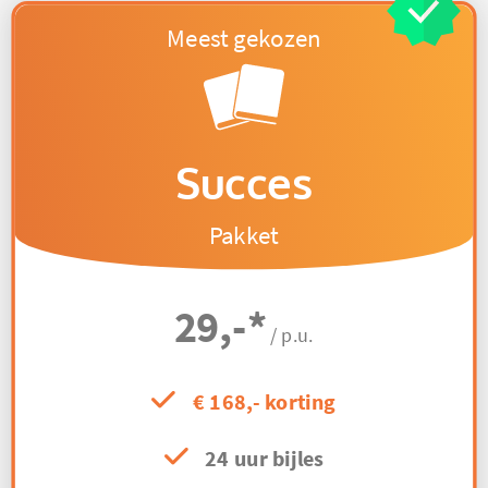
Succes
Pakket
29,-
*
/ p.u.
€ 168,- korting
24 uur bijles