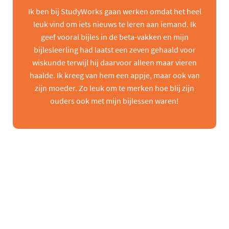
Ik ben bij StudyWorks gaan werken omdat het heel
leuk vind om iets nieuws te leren aan iemand. Ik
geef vooral bijles in de beta-vakken en mijn
bijlesleerling had laatst een zeven gehaald voor
wiskunde terwijl hij daarvoor alleen maar vieren
haalde. Ik kreeg van hem een appje, maar ook van
zijn moeder. Zo leuk om te merken hoe blij zijn
ouders ook met mijn bijlessen waren!