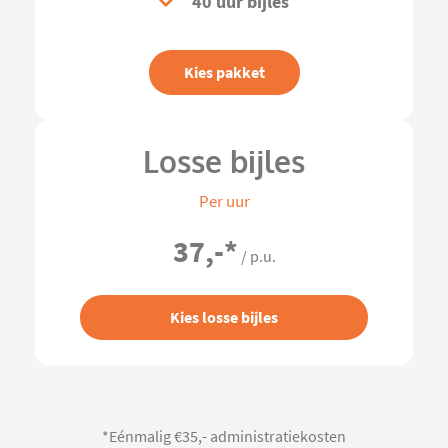
40 uur bijles
Kies pakket
Losse bijles
Per uur
37,-
*
/ p.u.
Kies losse bijles
*Eénmalig €35,- administratiekosten