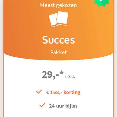
Succes
Pakket
29,-
*
/ p.u.
€ 168,- korting
24 uur bijles