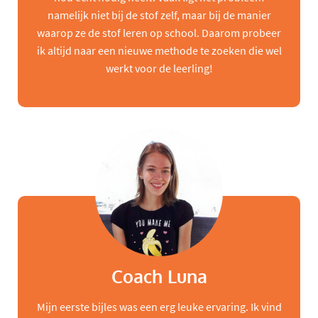
namelijk niet bij de stof zelf, maar bij de manier
waarop ze de stof leren op school. Daarom probeer
ik altijd naar een nieuwe methode te zoeken die wel
werkt voor de leerling!
Coach Luna
Mijn eerste bijles was een erg leuke ervaring. Ik vind