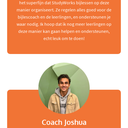
het superfijn dat StudyWorks bijlessen op deze
manier organiseert. Ze regelen alles goed voor de
bijlescoach en de leerlingen, en ondersteunen je
waar nodig. Ik hoop dat ik nog meer leerlingen op
deze manier kan gaan helpen en ondersteunen,
echt leuk om te doen!
Coach Joshua