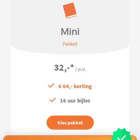
Mini
Pakket
32,-
*
/ p.u.
€ 64,- korting
16 uur bijles
Kies pakket