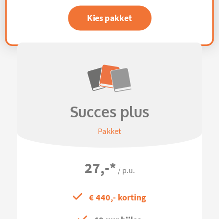
Kies pakket
Succes plus
Pakket
27,-
*
/ p.u.
€ 440,- korting