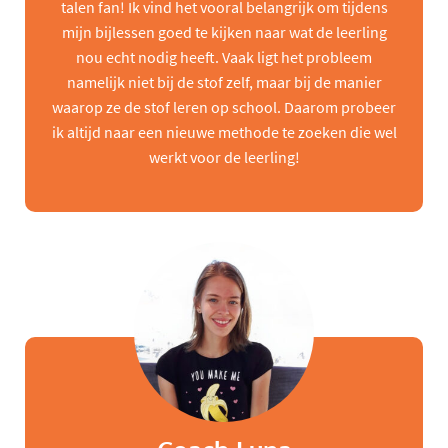
talen fan! Ik vind het vooral belangrijk om tijdens
mijn bijlessen goed te kijken naar wat de leerling
nou echt nodig heeft. Vaak ligt het probleem
namelijk niet bij de stof zelf, maar bij de manier
waarop ze de stof leren op school. Daarom probeer
ik altijd naar een nieuwe methode te zoeken die wel
werkt voor de leerling!