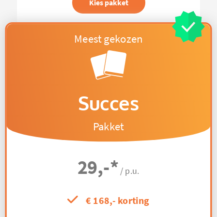
Kies pakket
Succes
Pakket
29,-
*
/ p.u.
€ 168,- korting