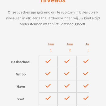
niveaus
Onze coaches zijn getraind om te voorzien in bijles op elk
niveau en in elk leerjaar. Hierdoor kunnen wij uw kind altijd
ondersteunen waar hij/zij dat nodig heeft.
Jaar
Jaar
Jaar
J
1
2
3
Basisschool
Vmbo
Havo
Vwo