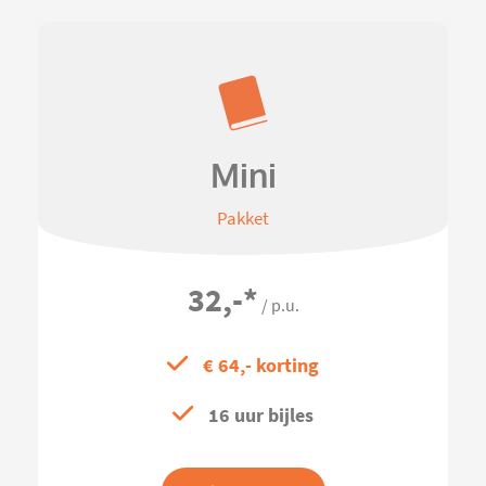
Mini
Pakket
32,-
*
/ p.u.
€ 64,- korting
16 uur bijles