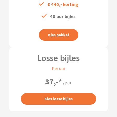
€ 440,- korting
40 uur bijles
Kies pakket
Losse bijles
Per uur
37,-
*
/ p.u.
Kies losse bijles