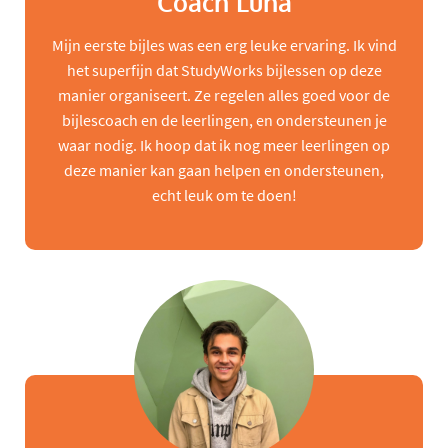
Coach Luna
Mijn eerste bijles was een erg leuke ervaring. Ik vind
het superfijn dat StudyWorks bijlessen op deze
manier organiseert. Ze regelen alles goed voor de
bijlescoach en de leerlingen, en ondersteunen je
waar nodig. Ik hoop dat ik nog meer leerlingen op
deze manier kan gaan helpen en ondersteunen,
echt leuk om te doen!