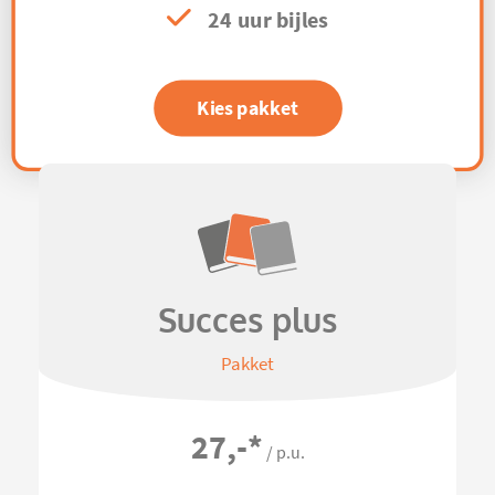
24 uur bijles
Kies pakket
Succes plus
Pakket
27,-
*
/ p.u.