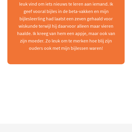
leuk vind om iets nieuws te leren aan iemand. Ik
geef vooral bijles in de beta-vakken en mijn
bijlesleerling had laatst een zeven gehaald voor
wiskunde terwijl hij daarvoor alleen maar vieren
haalde. Ik kreeg van hem een appje, maar ook van
zijn moeder. Zo leuk om te merken hoe blij zijn
ouders ook met mijn bijlessen waren!