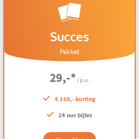
Succes
Pakket
29,-
*
/ p.u.
€ 168,- korting
24 uur bijles