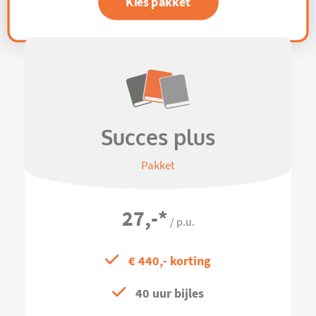
Kies pakket
Succes plus
Pakket
27,-
*
/ p.u.
€ 440,- korting
40 uur bijles