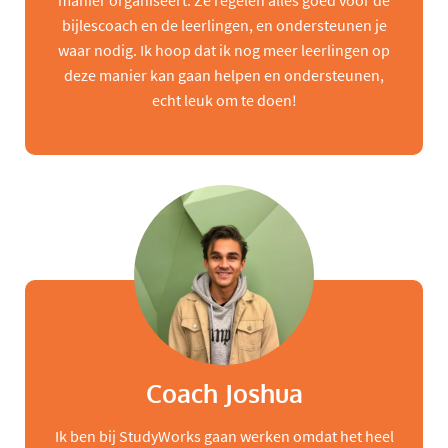
manier organiseert. Ze regelen alles goed voor de
bijlescoach en de leerlingen, en ondersteunen je
waar nodig. Ik hoop dat ik nog meer leerlingen op
deze manier kan gaan helpen en ondersteunen,
echt leuk om te doen!
Coach Joshua
Ik ben bij StudyWorks gaan werken omdat het heel