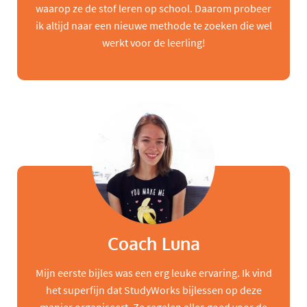
waarop ze de stof leren op school. Daarom probeer
ik altijd naar een nieuwe methode te zoeken die wel
werkt voor de leerling!
Coach Luna
Mijn eerste bijles was een erg leuke ervaring. Ik vind
het superfijn dat StudyWorks bijlessen op deze