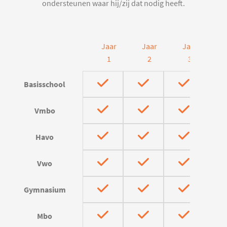
ondersteunen waar hij/zij dat nodig heeft.
Jaar
Jaar
Jaar
J
1
2
3
Basisschool
Vmbo
Havo
Vwo
Gymnasium
Mbo