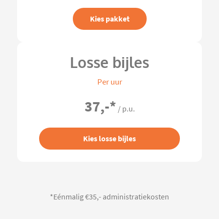
Kies pakket
Losse bijles
Per uur
37,-
*
/ p.u.
Kies losse bijles
*Eénmalig €35,- administratiekosten