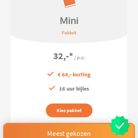
Mini
Pakket
32,-
*
/ p.u.
€ 64,- korting
16 uur bijles
Kies pakket