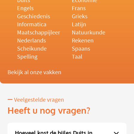
Duits
Economie
Engels
Frans
Geschiedenis
Grieks
Informatica
Latijn
Maatschappijleer
Natuurkunde
Nederlands
Rekenen
Scheikunde
Spaans
Spelling
Taal
Bekijk al onze vakken
Veelgestelde vragen
Heeft u nog vragen?
Hoeveel kost de bijles Duits in