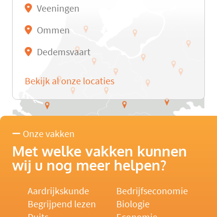
Veeningen
Ommen
Dedemsvaart
Bekijk al onze locaties
Onze vakken
Met welke vakken kunnen
wij u nog meer helpen?
Aardrijkskunde
Bedrijfseconomie
Begrijpend lezen
Biologie