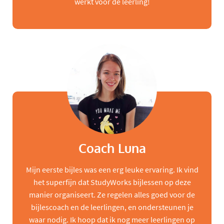
werkt voor de leerling!
Coach Luna
Mijn eerste bijles was een erg leuke ervaring. Ik vind
het superfijn dat StudyWorks bijlessen op deze
manier organiseert. Ze regelen alles goed voor de
bijlescoach en de leerlingen, en ondersteunen je
waar nodig. Ik hoop dat ik nog meer leerlingen op