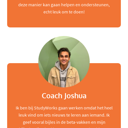
deze manier kan gaan helpen en ondersteunen,
echt leuk om te doen!
Coach Joshua
Ik ben bij StudyWorks gaan werken omdat het heel
leuk vind om iets nieuws te leren aan iemand. Ik
geef vooral bijles in de beta-vakken en mijn