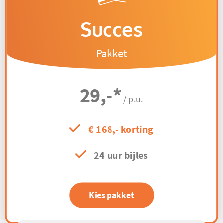
Succes
Pakket
29,-
*
/ p.u.
€ 168,- korting
24 uur bijles
Kies pakket