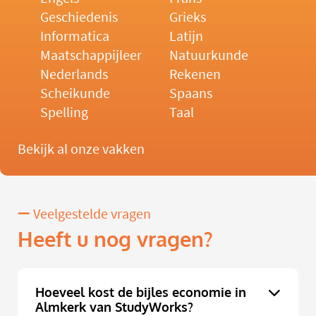
Geschiedenis
Grieks
Informatica
Latijn
Maatschappijleer
Natuurkunde
Nederlands
Rekenen
Scheikunde
Spaans
Spelling
Taal
Bekijk al onze vakken
Veelgestelde vragen
Heeft u nog vragen?
Hoeveel kost de bijles economie in
Almkerk van StudyWorks?