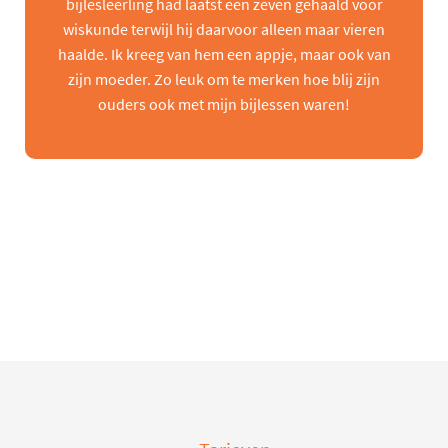
bijlesleerling had laatst een zeven gehaald voor
wiskunde terwijl hij daarvoor alleen maar vieren
haalde. Ik kreeg van hem een appje, maar ook van
zijn moeder. Zo leuk om te merken hoe blij zijn
ouders ook met mijn bijlessen waren!