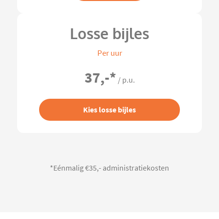
Losse bijles
Per uur
37,-
*
/ p.u.
Kies losse bijles
*Eénmalig €35,- administratiekosten