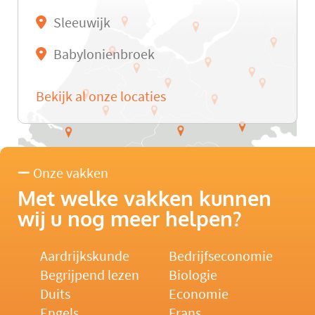
Sleeuwijk
Babylonienbroek
Bekijk al onze locaties
Onze vakken
Met welke vakken kunnen
wij u nog meer helpen?
Aardrijkskunde
Bedrijfseconomie
Begrijpend lezen
Biologie
Duits
Economie
Engels
Frans