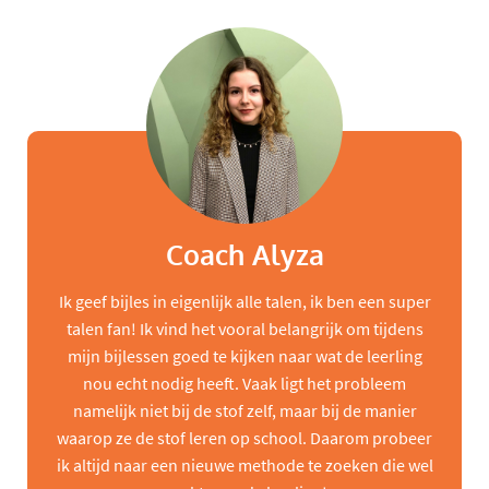
Coach Alyza
Ik geef bijles in eigenlijk alle talen, ik ben een super
talen fan! Ik vind het vooral belangrijk om tijdens
mijn bijlessen goed te kijken naar wat de leerling
nou echt nodig heeft. Vaak ligt het probleem
namelijk niet bij de stof zelf, maar bij de manier
waarop ze de stof leren op school. Daarom probeer
ik altijd naar een nieuwe methode te zoeken die wel