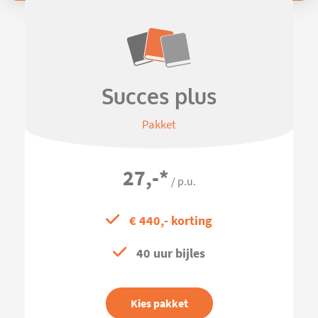
Succes plus
Pakket
27,-
*
/ p.u.
€ 440,- korting
40 uur bijles
Kies pakket