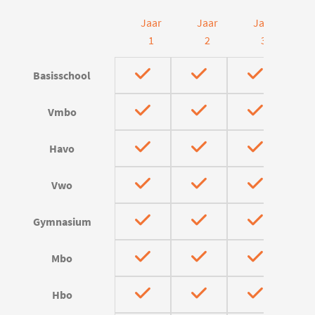
Jaar
Jaar
Jaar
J
1
2
3
Basisschool
Vmbo
Havo
Vwo
Gymnasium
Mbo
Hbo