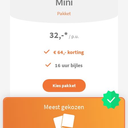
Mini
Pakket
32,-
*
/ p.u.
€ 64,- korting
16 uur bijles
Kies pakket