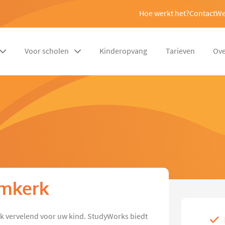
Hoe werkt het?
Contact
We
Voor scholen
Kinderopvang
Tarieven
Ove
lmkerk
jk vervelend voor uw kind. StudyWorks biedt