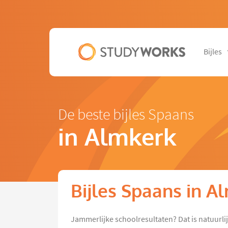
Bijles
De beste bijles Spaans
in Almkerk
Bijles Spaans in A
Jammerlijke schoolresultaten? Dat is natuurli