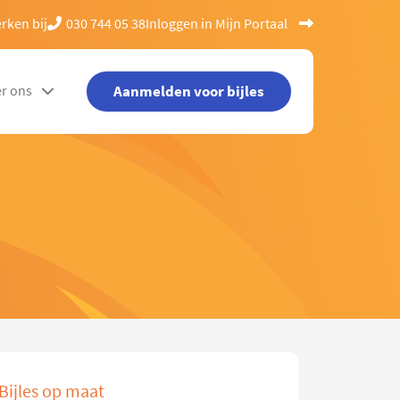
rken bij
030 744 05 38
Inloggen in Mijn Portaal
Aanmelden voor bijles
r ons
Bijles op maat