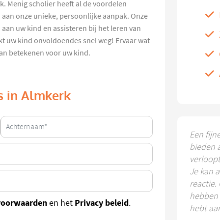
k. Menig scholier heeft al de voordelen
en aan onze unieke, persoonlijke aanpak. Onze
an uw kind en assisteren bij het leren van
rkt uw kind onvoldoendes snel weg! Ervaar wat
kan betekenen voor uw kind.
ns in Almkerk
Een fijn
bieden 
verloop
Je kan a
reactie.
hebben k
voorwaarden
Privacy beleid
en het
.
hebt aa