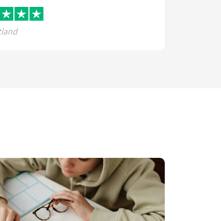
tland