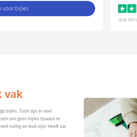
voor bijles
Arie Kor
k vak
t bijles. Toch zijn er veel
ezen om geen bijles Spaans te
eel nuttig en leuk zijn! Heeft uw