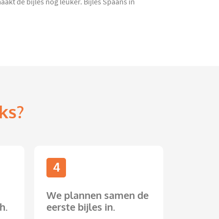
t de bijles nóg leuker. Bijles Spaans in
ks?
4
We plannen samen de
h.
eerste bijles in.