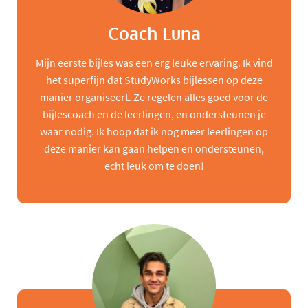
Coach Luna
Mijn eerste bijles was een erg leuke ervaring. Ik vind
het superfijn dat StudyWorks bijlessen op deze
manier organiseert. Ze regelen alles goed voor de
bijlescoach en de leerlingen, en ondersteunen je
waar nodig. Ik hoop dat ik nog meer leerlingen op
deze manier kan gaan helpen en ondersteunen,
echt leuk om te doen!