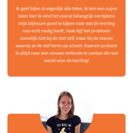
Ik geef bijles in eigenlijk alle talen, ik ben een super
talen fan! Ik vind het vooral belangrijk om tijdens
mijn bijlessen goed te kijken naar wat de leerling
nou echt nodig heeft. Vaak ligt het probleem
namelijk niet bij de stof zelf, maar bij de manier
waarop ze de stof leren op school. Daarom probeer
ik altijd naar een nieuwe methode te zoeken die wel
werkt voor de leerling!