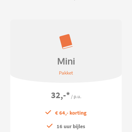
Mini
Pakket
32,-
*
/ p.u.
€ 64,- korting
16 uur bijles