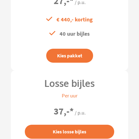
27,-
*
/ p.u.
€ 440,- korting
40 uur bijles
Kies pakket
Losse bijles
Per uur
37,-
*
/ p.u.
Kies losse bijles