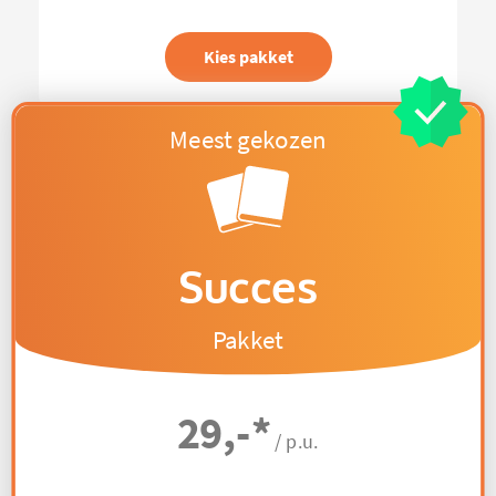
Kies pakket
Succes
Pakket
29,-
*
/ p.u.