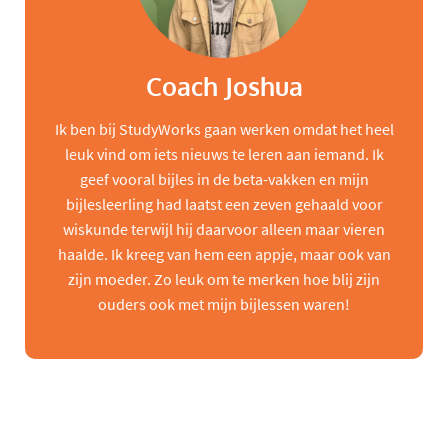
Coach Joshua
Ik ben bij StudyWorks gaan werken omdat het heel
leuk vind om iets nieuws te leren aan iemand. Ik
geef vooral bijles in de beta-vakken en mijn
bijlesleerling had laatst een zeven gehaald voor
wiskunde terwijl hij daarvoor alleen maar vieren
haalde. Ik kreeg van hem een appje, maar ook van
zijn moeder. Zo leuk om te merken hoe blij zijn
ouders ook met mijn bijlessen waren!