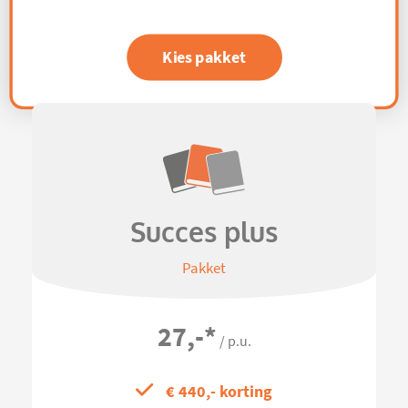
Kies pakket
Succes plus
Pakket
27,-
*
/ p.u.
€ 440,- korting