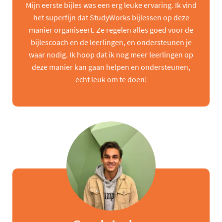
Mijn eerste bijles was een erg leuke ervaring. Ik vind
het superfijn dat StudyWorks bijlessen op deze
manier organiseert. Ze regelen alles goed voor de
bijlescoach en de leerlingen, en ondersteunen je
waar nodig. Ik hoop dat ik nog meer leerlingen op
deze manier kan gaan helpen en ondersteunen,
echt leuk om te doen!