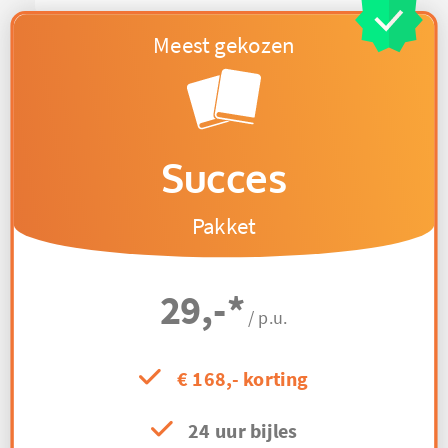
Succes
Pakket
29,-
*
/ p.u.
€ 168,- korting
24 uur bijles