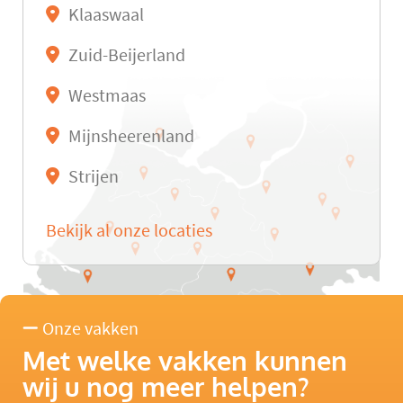
Klaaswaal
Zuid-Beijerland
Westmaas
Mijnsheerenland
Strijen
Bekijk al onze locaties
Onze vakken
Met welke vakken kunnen
wij u nog meer helpen?