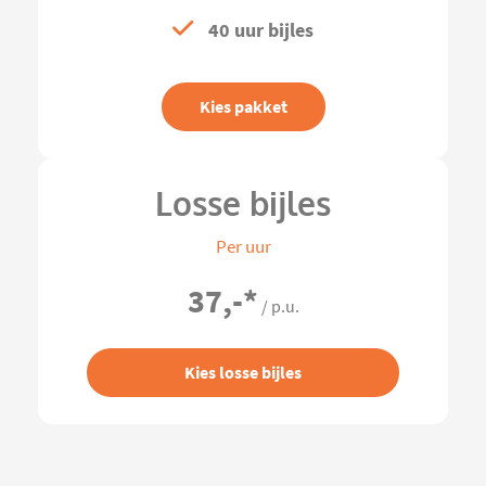
40 uur bijles
Kies pakket
Losse bijles
Per uur
37,-
*
/ p.u.
Kies losse bijles