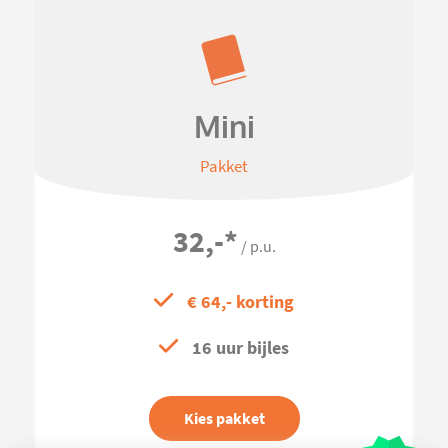
Mini
Pakket
32,-
*
/ p.u.
€ 64,- korting
16 uur bijles
Kies pakket