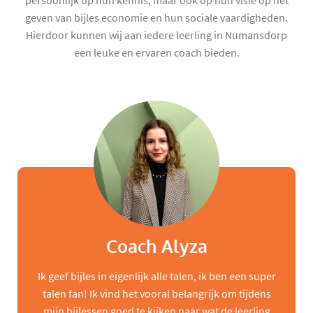
persoonlijk op hun kennis, maar ook op hun visie op het
geven van bijles economie en hun sociale vaardigheden.
Hierdoor kunnen wij aan iedere leerling in Numansdorp
een leuke en ervaren coach bieden.
Coach Alyza
Ik geef bijles in eigenlijk alle talen, ik ben een super
talen fan! Ik vind het vooral belangrijk om tijdens
mijn bijlessen goed te kijken naar wat de leerling