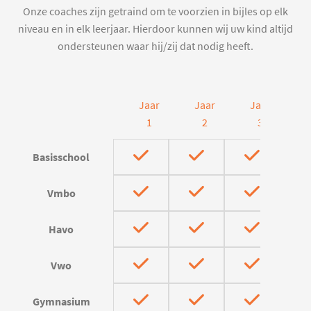
Onze coaches zijn getraind om te voorzien in bijles op elk
niveau en in elk leerjaar. Hierdoor kunnen wij uw kind altijd
ondersteunen waar hij/zij dat nodig heeft.
Jaar
Jaar
Jaar
J
1
2
3
Basisschool
Vmbo
Havo
Vwo
Gymnasium