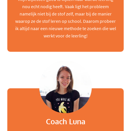
nou echt nodig heeft. Vaak ligt het probleem
namelijk niet bij de stof zelf, maar bij de manier
waarop ze de stof leren op school. Daarom probeer
ik altijd naar een nieuwe methode te zoeken die wel
werkt voor de leerling!
Coach Luna