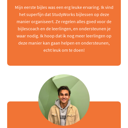
Mijn eerste bijles was een erg leuke ervaring. Ik vind
het superfijn dat StudyWorks bijlessen op deze
manier organiseert. Ze regelen alles goed voor de
bijlescoach en de leerlingen, en ondersteunen je
waar nodig. Ik hoop dat ik nog meer leerlingen op
deze manier kan gaan helpen en ondersteunen,
echt leuk om te doen!