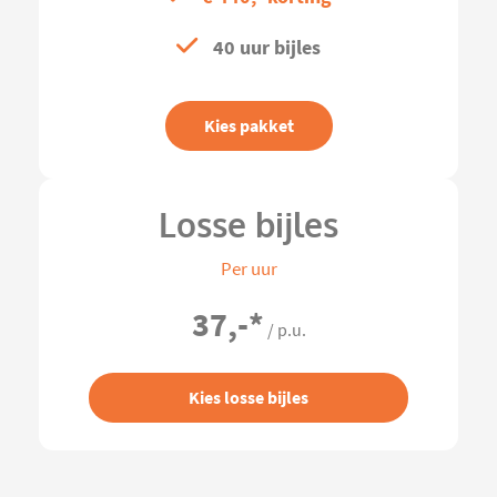
40 uur bijles
Kies pakket
Losse bijles
Per uur
37,-
*
/ p.u.
Kies losse bijles