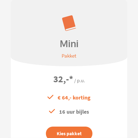
Mini
Pakket
32,-
*
/ p.u.
€ 64,- korting
16 uur bijles
Kies pakket