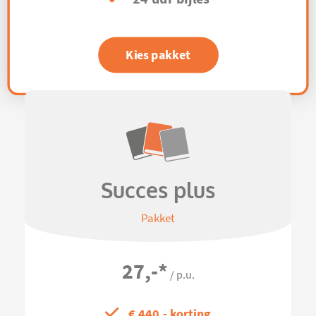
Kies pakket
Succes plus
Pakket
27,-
*
/ p.u.
€ 440,- korting