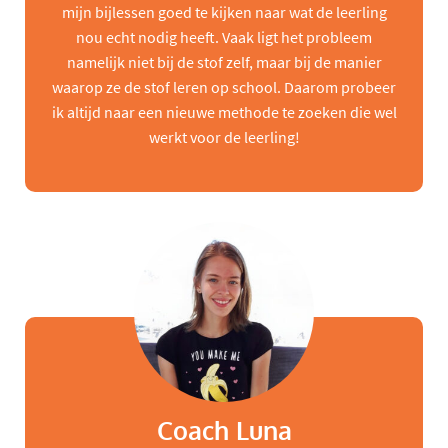
mijn bijlessen goed te kijken naar wat de leerling
nou echt nodig heeft. Vaak ligt het probleem
namelijk niet bij de stof zelf, maar bij de manier
waarop ze de stof leren op school. Daarom probeer
ik altijd naar een nieuwe methode te zoeken die wel
werkt voor de leerling!
Coach Luna