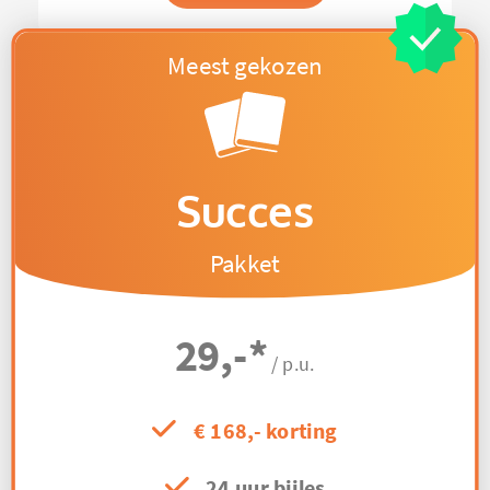
Succes
Pakket
29,-
*
/ p.u.
€ 168,- korting
24 uur bijles