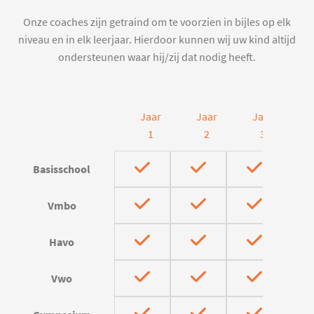
Onze coaches zijn getraind om te voorzien in bijles op elk
niveau en in elk leerjaar. Hierdoor kunnen wij uw kind altijd
ondersteunen waar hij/zij dat nodig heeft.
Jaar
Jaar
Jaar
J
1
2
3
Basisschool
Vmbo
Havo
Vwo