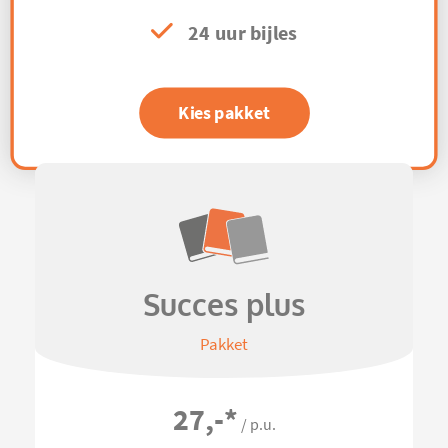
24 uur bijles
Kies pakket
Succes plus
Pakket
27,-
*
/ p.u.