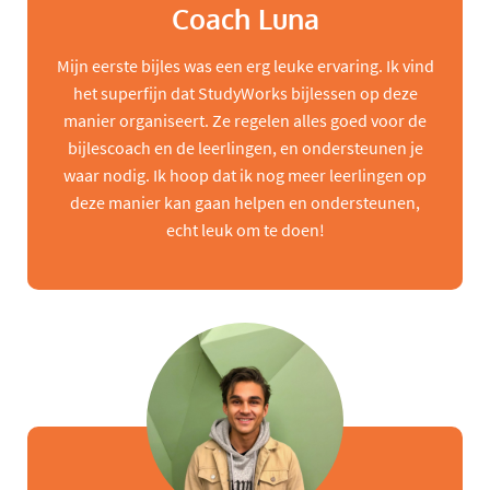
Coach Luna
Mijn eerste bijles was een erg leuke ervaring. Ik vind
het superfijn dat StudyWorks bijlessen op deze
manier organiseert. Ze regelen alles goed voor de
bijlescoach en de leerlingen, en ondersteunen je
waar nodig. Ik hoop dat ik nog meer leerlingen op
deze manier kan gaan helpen en ondersteunen,
echt leuk om te doen!