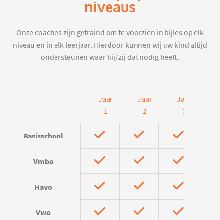
niveaus
Onze coaches zijn getraind om te voorzien in bijles op elk
niveau en in elk leerjaar. Hierdoor kunnen wij uw kind altijd
ondersteunen waar hij/zij dat nodig heeft.
Jaar
Jaar
Jaar
J
1
2
3
Basisschool
Vmbo
Havo
Vwo