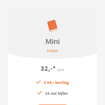
Mini
Pakket
32,-
*
/ p.u.
€ 64,- korting
16 uur bijles