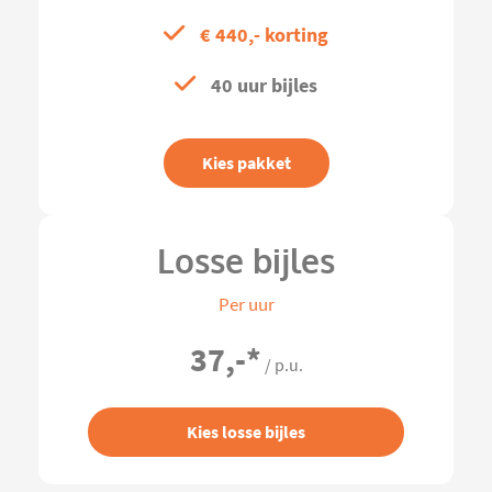
€ 440,- korting
40 uur bijles
Kies pakket
Losse bijles
Per uur
37,-
*
/ p.u.
Kies losse bijles