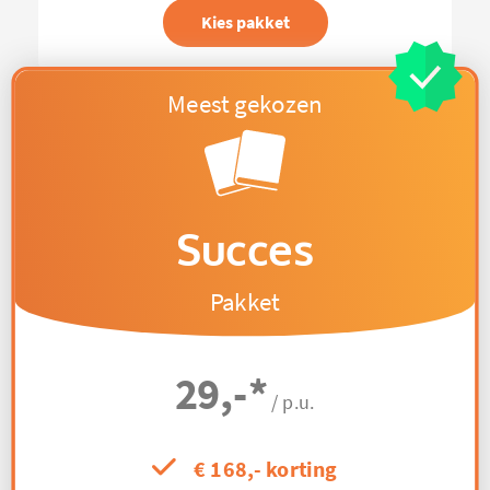
Kies pakket
Succes
Pakket
29,-
*
/ p.u.
€ 168,- korting