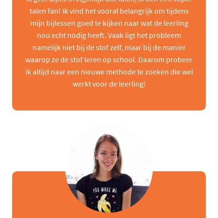
talen fan! Ik vind het vooral belangrijk om tijdens
mijn bijlessen goed te kijken naar wat de leerling
nou echt nodig heeft. Vaak ligt het probleem
namelijk niet bij de stof zelf, maar bij de manier
waarop ze de stof leren op school. Daarom probeer
ik altijd naar een nieuwe methode te zoeken die wel
werkt voor de leerling!