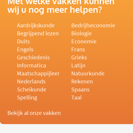
Met welke vakken kunnen
wij u nog meer helpen?
Aardrijkskunde
Bedrijfseconomie
Begrijpend lezen
Biologie
Duits
Economie
Engels
Frans
Geschiedenis
Grieks
Informatica
Latijn
Maatschappijleer
Natuurkunde
Nederlands
Rekenen
Scheikunde
Spaans
Spelling
Taal
Bekijk al onze vakken