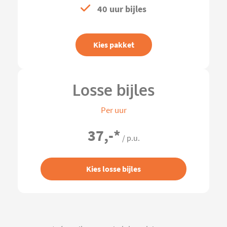
40 uur bijles
Kies pakket
Losse bijles
Per uur
37,-
*
/ p.u.
Kies losse bijles