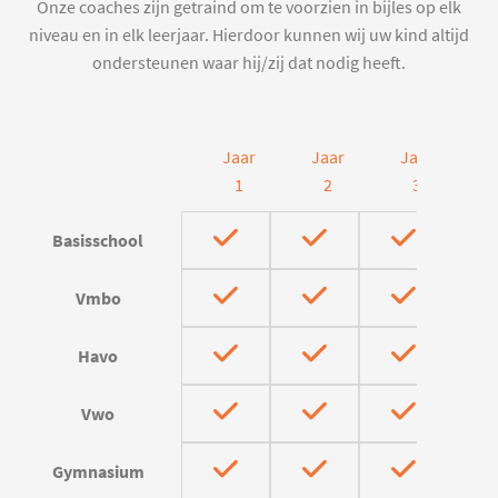
Onze coaches zijn getraind om te voorzien in bijles op elk
niveau en in elk leerjaar. Hierdoor kunnen wij uw kind altijd
ondersteunen waar hij/zij dat nodig heeft.
Jaar
Jaar
Jaar
J
1
2
3
Basisschool
Vmbo
Havo
Vwo
Gymnasium