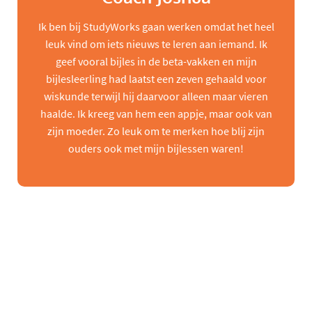
Ik ben bij StudyWorks gaan werken omdat het heel
leuk vind om iets nieuws te leren aan iemand. Ik
geef vooral bijles in de beta-vakken en mijn
bijlesleerling had laatst een zeven gehaald voor
wiskunde terwijl hij daarvoor alleen maar vieren
haalde. Ik kreeg van hem een appje, maar ook van
zijn moeder. Zo leuk om te merken hoe blij zijn
ouders ook met mijn bijlessen waren!