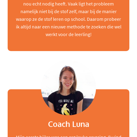
nou echt nodig heeft. Vaak ligt het probleem
namelijk niet bij de stof zelf, maar bij de manier
waarop ze de stof leren op school. Daarom probeer
ik altijd naar een nieuwe methode te zoeken die wel
werkt voor de leerling!
Coach Luna