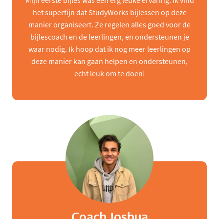
Mijn eerste bijles was een erg leuke ervaring. Ik vind
het superfijn dat StudyWorks bijlessen op deze
manier organiseert. Ze regelen alles goed voor de
bijlescoach en de leerlingen, en ondersteunen je
waar nodig. Ik hoop dat ik nog meer leerlingen op
deze manier kan gaan helpen en ondersteunen,
echt leuk om te doen!
Coach Joshua