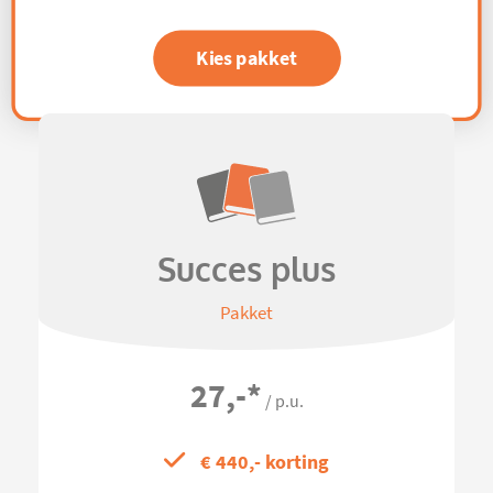
Kies pakket
Succes plus
Pakket
27,-
*
/ p.u.
€ 440,- korting