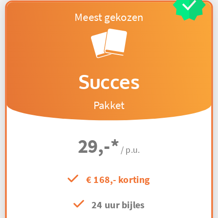
Succes
Pakket
29,-
*
/ p.u.
€ 168,- korting
24 uur bijles