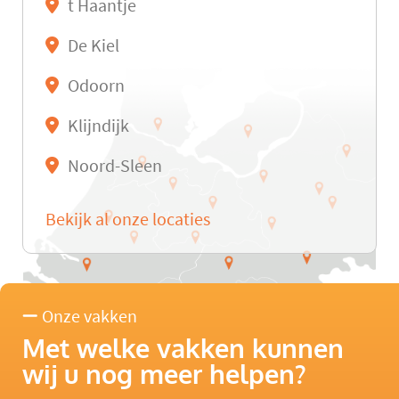
t Haantje
De Kiel
Odoorn
Klijndijk
Noord-Sleen
Bekijk al onze locaties
Onze vakken
Met welke vakken kunnen
wij u nog meer helpen?