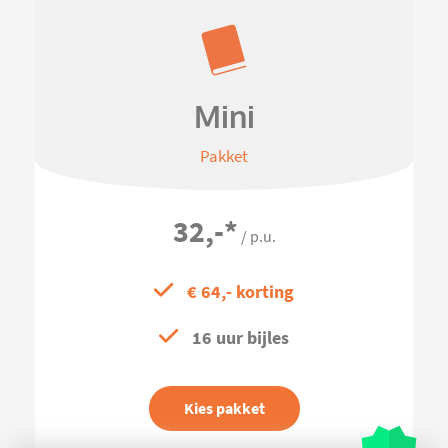
Mini
Pakket
32,-
*
/ p.u.
€ 64,- korting
16 uur bijles
Kies pakket