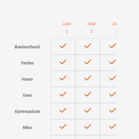
Jaar
Jaar
Jaar
J
1
2
3
Basisschool
Vmbo
Havo
Vwo
Gymnasium
Mbo