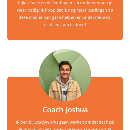
bijlescoach en de leerlingen, en ondersteunen je
waar nodig. Ik hoop dat ik nog meer leerlingen op
deze manier kan gaan helpen en ondersteunen,
echt leuk om te doen!
Coach Joshua
Ik ben bij StudyWorks gaan werken omdat het heel
leuk vind om iets nieuws te leren aan iemand. Ik