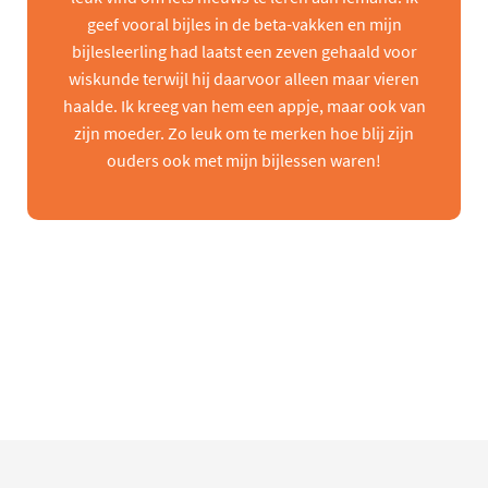
geef vooral bijles in de beta-vakken en mijn
bijlesleerling had laatst een zeven gehaald voor
wiskunde terwijl hij daarvoor alleen maar vieren
haalde. Ik kreeg van hem een appje, maar ook van
zijn moeder. Zo leuk om te merken hoe blij zijn
ouders ook met mijn bijlessen waren!