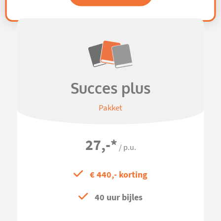
Succes plus
Pakket
27,-
*
/ p.u.
€ 440,- korting
40 uur bijles