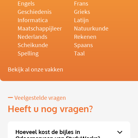
Engels
Frans
Geschiedenis
Grieks
Informatica
Latijn
Maatschappijleer
Natuurkunde
Nederlands
Rekenen
Scheikunde
Spaans
Spelling
Taal
Bekijk al onze vakken
Veelgestelde vragen
Heeft u nog vragen?
Hoeveel kost de bijles in