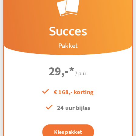
Succes
Pakket
29,-
*
/ p.u.
€ 168,- korting
24 uur bijles
Kies pakket