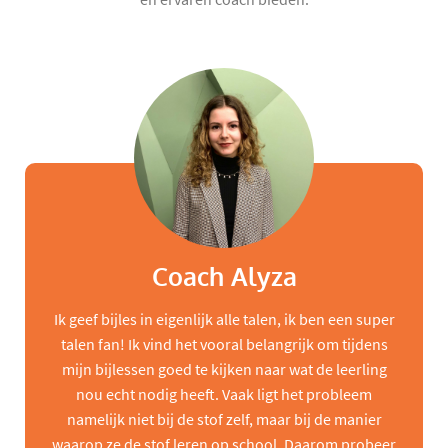
Coach Alyza
Ik geef bijles in eigenlijk alle talen, ik ben een super
talen fan! Ik vind het vooral belangrijk om tijdens
mijn bijlessen goed te kijken naar wat de leerling
nou echt nodig heeft. Vaak ligt het probleem
namelijk niet bij de stof zelf, maar bij de manier
waarop ze de stof leren op school. Daarom probeer