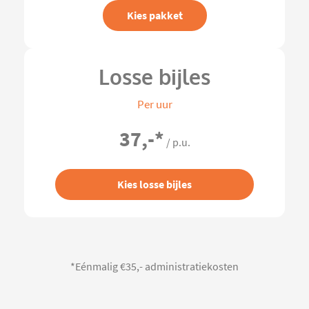
Kies pakket
Losse bijles
Per uur
37,-
*
/ p.u.
Kies losse bijles
*Eénmalig €35,- administratiekosten