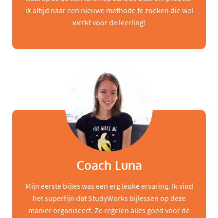
ik altijd naar een nieuwe methode te zoeken die wel
werkt voor de leerling!
Coach Luna
Mijn eerste bijles was een erg leuke ervaring. Ik vind
het superfijn dat StudyWorks bijlessen op deze
manier organiseert. Ze regelen alles goed voor de