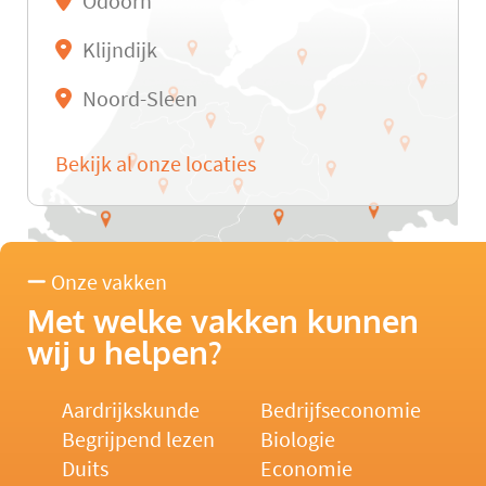
Odoorn
Klijndijk
Noord-Sleen
Bekijk al onze locaties
Onze vakken
Met welke vakken kunnen
wij u helpen?
Aardrijkskunde
Bedrijfseconomie
Begrijpend lezen
Biologie
Duits
Economie