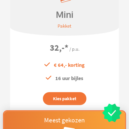
Mini
Pakket
32,-
*
/ p.u.
€ 64,- korting
16 uur bijles
Kies pakket