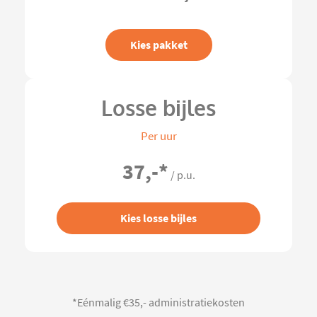
Kies pakket
Losse bijles
Per uur
37,-
*
/ p.u.
Kies losse bijles
*Eénmalig €35,- administratiekosten