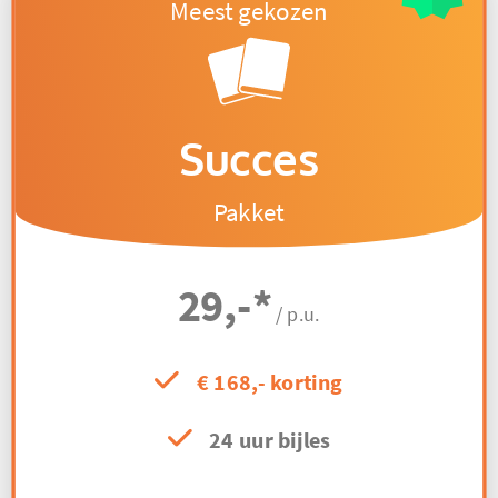
Succes
Pakket
29,-
*
/ p.u.
€ 168,- korting
24 uur bijles