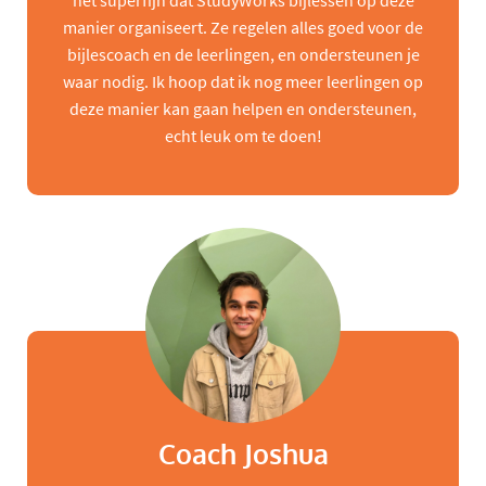
het superfijn dat StudyWorks bijlessen op deze
manier organiseert. Ze regelen alles goed voor de
bijlescoach en de leerlingen, en ondersteunen je
waar nodig. Ik hoop dat ik nog meer leerlingen op
deze manier kan gaan helpen en ondersteunen,
echt leuk om te doen!
Coach Joshua