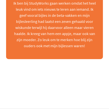
Ik ben bij StudyWorks gaan werken omdat het heel
leuk vind om iets nieuws te leren aan iemand. Ik
geef vooral bijles in de beta-vakken en mijn
bijlesleerling had laatst een zeven gehaald voor
wiskunde terwijl hij daarvoor alleen maar vieren
haalde. Ik kreeg van hem een appje, maar ook van
zijn moeder. Zo leuk om te merken hoe blij zijn
ouders ook met mijn bijlessen waren!