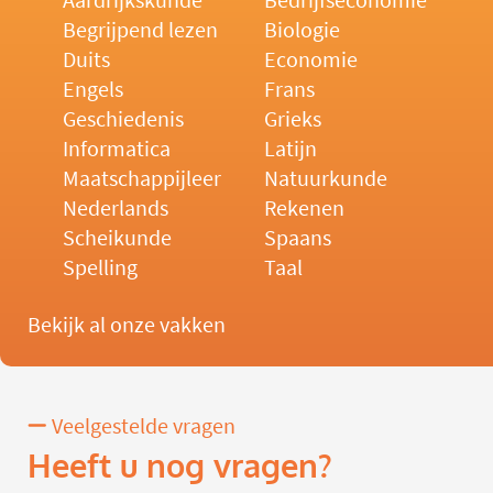
Aardrijkskunde
Bedrijfseconomie
Begrijpend lezen
Biologie
Duits
Economie
Engels
Frans
Geschiedenis
Grieks
Informatica
Latijn
Maatschappijleer
Natuurkunde
Nederlands
Rekenen
Scheikunde
Spaans
Spelling
Taal
Bekijk al onze vakken
Veelgestelde vragen
Heeft u nog vragen?