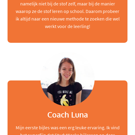
namelijk niet bij de stof zelf, maar bij de manier
waarop ze de stof leren op school. Daarom probeer
ik altijd naar een nieuwe methode te zoeken die wel
werkt voor de leerling!
Coach Luna
Mijn eerste bijles was een erg leuke ervaring. Ik vind