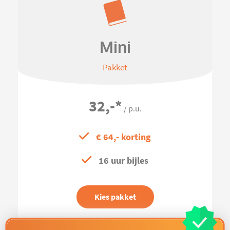
Mini
Pakket
32,-
*
/ p.u.
€ 64,- korting
16 uur bijles
Kies pakket