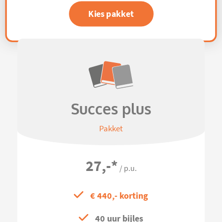
Kies pakket
Succes plus
Pakket
27,-
*
/ p.u.
€ 440,- korting
40 uur bijles