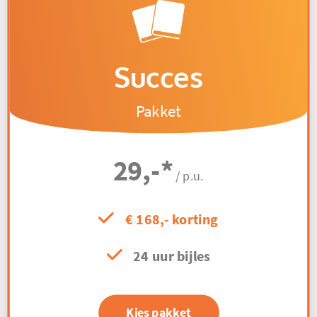
Succes
Pakket
29,-
*
/ p.u.
€ 168,- korting
24 uur bijles
Kies pakket