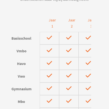
Jaar
Jaar
Jaar
J
1
2
3
Basisschool
Vmbo
Havo
Vwo
Gymnasium
Mbo