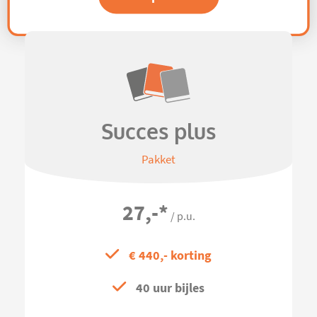
Succes plus
Pakket
27,-
*
/ p.u.
€ 440,- korting
40 uur bijles