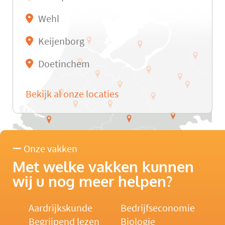
Wehl
Keijenborg
Doetinchem
Bekijk al onze locaties
Onze vakken
Met welke vakken kunnen
wij u nog meer helpen?
Aardrijkskunde
Bedrijfseconomie
Begrijpend lezen
Biologie