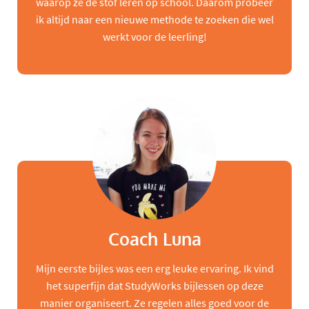
waarop ze de stof leren op school. Daarom probeer
ik altijd naar een nieuwe methode te zoeken die wel
werkt voor de leerling!
Coach Luna
Mijn eerste bijles was een erg leuke ervaring. Ik vind
het superfijn dat StudyWorks bijlessen op deze
manier organiseert. Ze regelen alles goed voor de