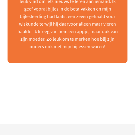
leuk vind om iets nieuws te leren aan iemand. Ik
geef vooral bijles in de beta-vakken en mijn
bijlesleerling had laatst een zeven gehaald voor
wiskunde terwijl hij daarvoor alleen maar vieren
haalde. Ik kreeg van hem een appje, maar ook van
zijn moeder. Zo leuk om te merken hoe blij zijn
ouders ook met mijn bijlessen waren!