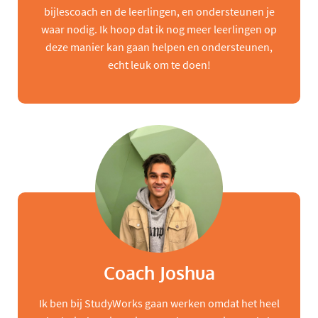
bijlescoach en de leerlingen, en ondersteunen je
waar nodig. Ik hoop dat ik nog meer leerlingen op
deze manier kan gaan helpen en ondersteunen,
echt leuk om te doen!
Coach Joshua
Ik ben bij StudyWorks gaan werken omdat het heel