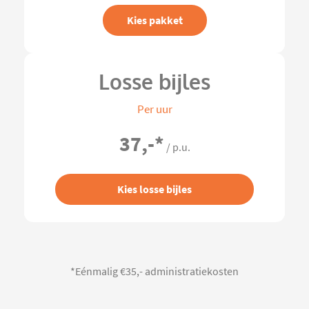
Kies pakket
Losse bijles
Per uur
37,-
*
/ p.u.
Kies losse bijles
*Eénmalig €35,- administratiekosten