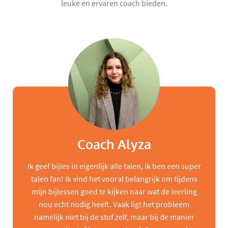
leuke en ervaren coach bieden.
Coach Alyza
Ik geef bijles in eigenlijk alle talen, ik ben een super
talen fan! Ik vind het vooral belangrijk om tijdens
mijn bijlessen goed te kijken naar wat de leerling
nou echt nodig heeft. Vaak ligt het probleem
namelijk niet bij de stof zelf, maar bij de manier