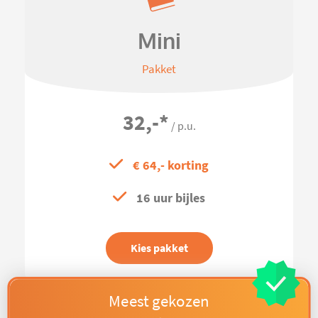
Mini
Pakket
32,-
*
/ p.u.
€ 64,- korting
16 uur bijles
Kies pakket