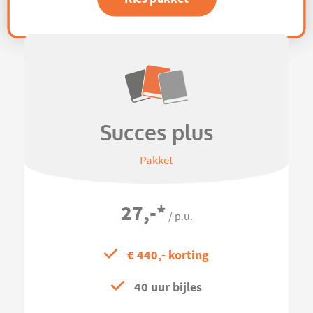
Succes plus
Pakket
27,-
*
/ p.u.
€ 440,- korting
40 uur bijles