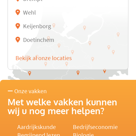
Wehl
Keijenborg
Doetinchem
Bekijk al onze locaties
Onze vakken
Met welke vakken kunnen
wij u nog meer helpen?
Aardrijkskunde
Bedrijfseconomie
Begrijpend lezen
Biologie