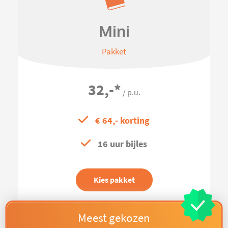
Mini
Pakket
32,-
*
/ p.u.
€ 64,- korting
16 uur bijles
Kies pakket