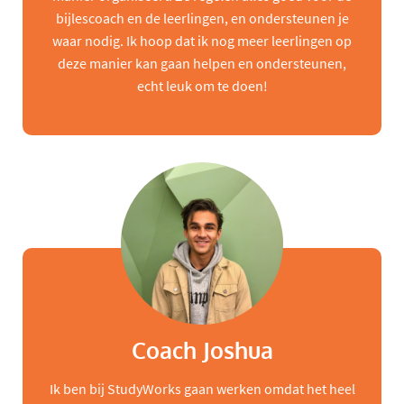
bijlescoach en de leerlingen, en ondersteunen je
waar nodig. Ik hoop dat ik nog meer leerlingen op
deze manier kan gaan helpen en ondersteunen,
echt leuk om te doen!
Coach Joshua
Ik ben bij StudyWorks gaan werken omdat het heel