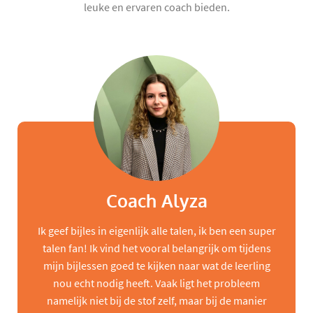
leuke en ervaren coach bieden.
Coach Alyza
Ik geef bijles in eigenlijk alle talen, ik ben een super
talen fan! Ik vind het vooral belangrijk om tijdens
mijn bijlessen goed te kijken naar wat de leerling
nou echt nodig heeft. Vaak ligt het probleem
namelijk niet bij de stof zelf, maar bij de manier