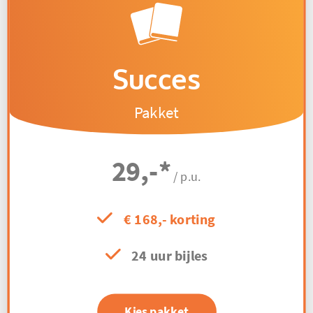
Succes
Pakket
29,-
*
/ p.u.
€ 168,- korting
24 uur bijles
Kies pakket