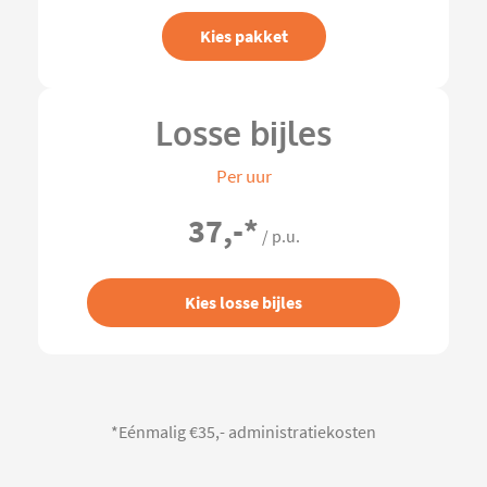
Kies pakket
Losse bijles
Per uur
37,-
*
/ p.u.
Kies losse bijles
*Eénmalig €35,- administratiekosten