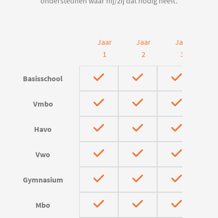
ondersteunen waar hij/zij dat nodig heeft.
Jaar
Jaar
Jaar
J
1
2
3
Basisschool
Vmbo
Havo
Vwo
Gymnasium
Mbo