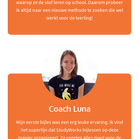
waarop ze de stof leren op school. Daarom probeer
ik altijd naar een nieuwe methode te zoeken die wel
werkt voor de leerling!
Coach Luna
Mijn eerste bijles was een erg leuke ervaring. Ik vind
het superfijn dat StudyWorks bijlessen op deze
manier organiseert. Ze regelen alles goed voor de