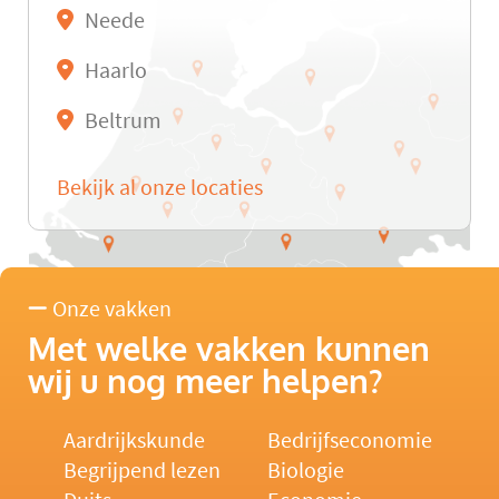
Neede
Haarlo
Beltrum
Bekijk al onze locaties
Onze vakken
Met welke vakken kunnen
wij u nog meer helpen?
Aardrijkskunde
Bedrijfseconomie
Begrijpend lezen
Biologie