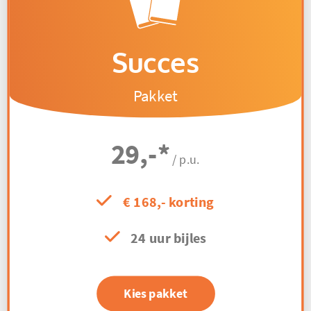
Succes
Pakket
29,-
*
/ p.u.
€ 168,- korting
24 uur bijles
Kies pakket