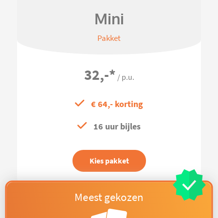
Mini
Pakket
32,-
*
/ p.u.
€ 64,- korting
16 uur bijles
Kies pakket