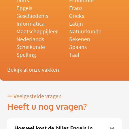
Duits
Economie
Engels
Frans
Geschiedenis
Grieks
Informatica
Latijn
Maatschappijleer
Natuurkunde
Nederlands
Rekenen
Scheikunde
Spaans
Spelling
Taal
Bekijk al onze vakken
Veelgestelde vragen
Heeft u nog vragen?
Hoeveel kost de bijles Engels in