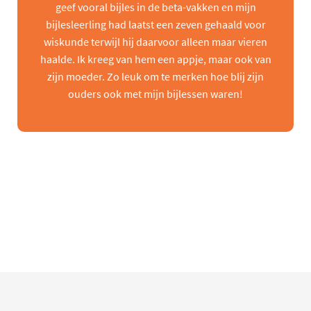
geef vooral bijles in de beta-vakken en mijn
bijlesleerling had laatst een zeven gehaald voor
wiskunde terwijl hij daarvoor alleen maar vieren
haalde. Ik kreeg van hem een appje, maar ook van
zijn moeder. Zo leuk om te merken hoe blij zijn
ouders ook met mijn bijlessen waren!