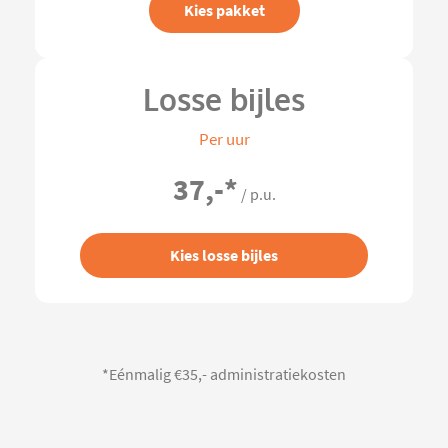
Kies pakket
Losse bijles
Per uur
37,-
*
/ p.u.
Kies losse bijles
*Eénmalig €35,- administratiekosten