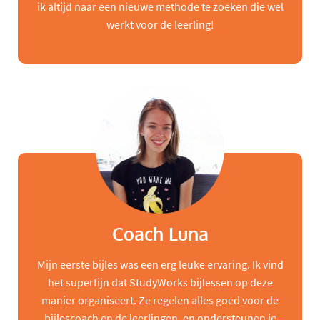
ik altijd naar een nieuwe methode te zoeken die wel
werkt voor de leerling!
Coach Luna
Mijn eerste bijles was een erg leuke ervaring. Ik vind
het superfijn dat StudyWorks bijlessen op deze
manier organiseert. Ze regelen alles goed voor de
bijlescoach en de leerlingen, en ondersteunen je