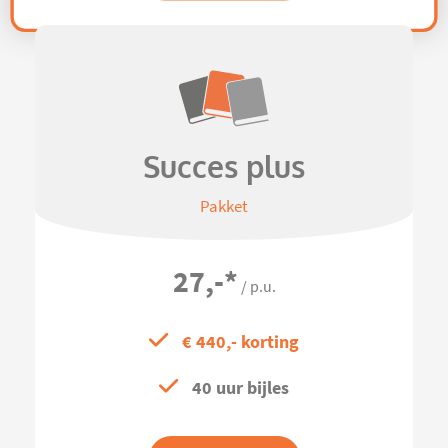
Succes plus
Pakket
27,-
*
/ p.u.
€ 440,- korting
40 uur bijles