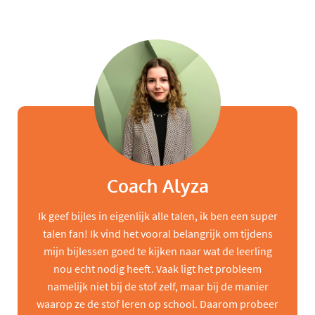
Coach Alyza
Ik geef bijles in eigenlijk alle talen, ik ben een super
talen fan! Ik vind het vooral belangrijk om tijdens
mijn bijlessen goed te kijken naar wat de leerling
nou echt nodig heeft. Vaak ligt het probleem
namelijk niet bij de stof zelf, maar bij de manier
waarop ze de stof leren op school. Daarom probeer