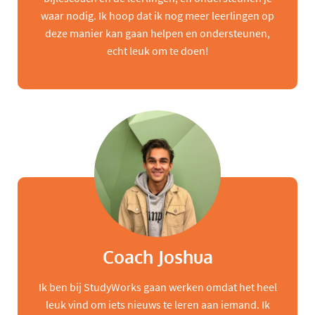
waar nodig. Ik hoop dat ik nog meer leerlingen op
deze manier kan gaan helpen en ondersteunen,
echt leuk om te doen!
Coach Joshua
Ik ben bij StudyWorks gaan werken omdat het heel
leuk vind om iets nieuws te leren aan iemand. Ik