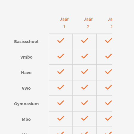
Jaar
Jaar
Jaar
J
1
2
3
Basisschool
Vmbo
Havo
Vwo
Gymnasium
Mbo