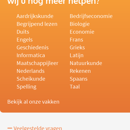
wij u nog meer helpen?
Aardrijkskunde
Bedrijfseconomie
Begrijpend lezen
Biologie
Duits
Economie
Engels
Frans
Geschiedenis
Grieks
Informatica
Latijn
Maatschappijleer
Natuurkunde
Nederlands
Rekenen
Scheikunde
Spaans
Spelling
Taal
Bekijk al onze vakken
Veelgestelde vragen