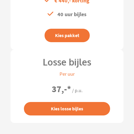
€ 440,- korting
40 uur bijles
Kies pakket
Losse bijles
Per uur
37,-
*
/ p.u.
Kies losse bijles