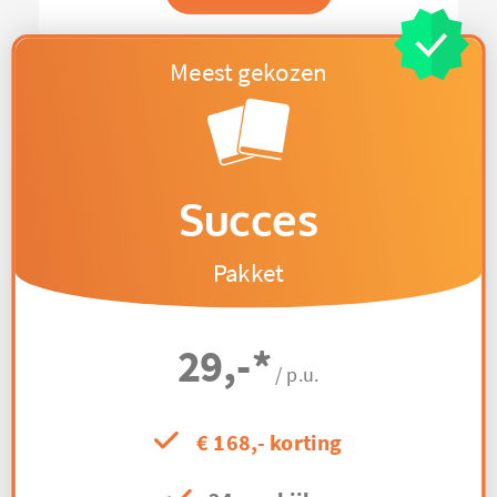
Succes
Pakket
29,-
*
/ p.u.
€ 168,- korting