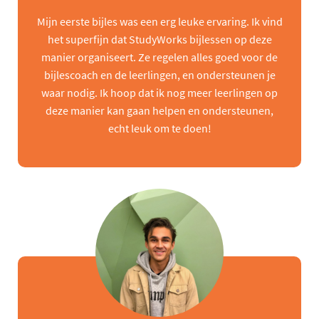
Mijn eerste bijles was een erg leuke ervaring. Ik vind
het superfijn dat StudyWorks bijlessen op deze
manier organiseert. Ze regelen alles goed voor de
bijlescoach en de leerlingen, en ondersteunen je
waar nodig. Ik hoop dat ik nog meer leerlingen op
deze manier kan gaan helpen en ondersteunen,
echt leuk om te doen!