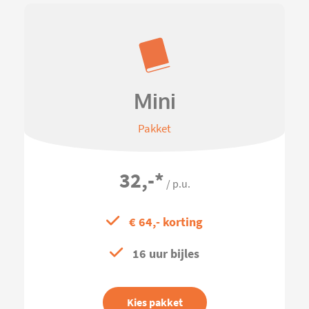
Mini
Pakket
32,-
*
/ p.u.
€ 64,- korting
16 uur bijles
Kies pakket