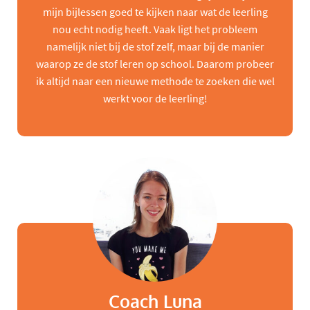
mijn bijlessen goed te kijken naar wat de leerling
nou echt nodig heeft. Vaak ligt het probleem
namelijk niet bij de stof zelf, maar bij de manier
waarop ze de stof leren op school. Daarom probeer
ik altijd naar een nieuwe methode te zoeken die wel
werkt voor de leerling!
Coach Luna