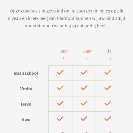
Onze coaches zijn getraind om te voorzien in bijles op elk
niveau en in elk leerjaar. Hierdoor kunnen wij uw kind altijd
ondersteunen waar hij/zij dat nodig heeft.
Jaar
Jaar
Jaar
J
1
2
3
Basisschool
Vmbo
Havo
Vwo