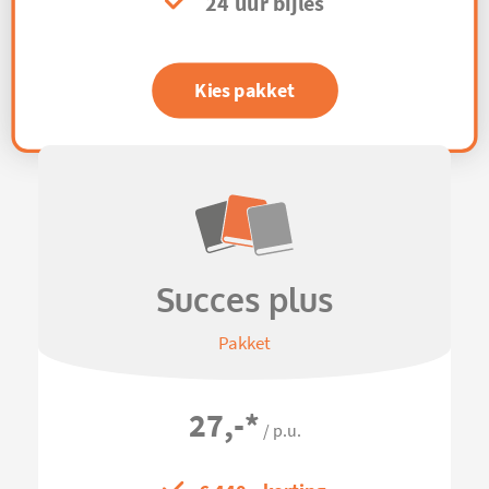
24 uur bijles
Kies pakket
Succes plus
Pakket
27,-
*
/ p.u.