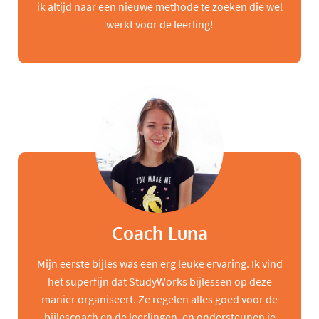
ik altijd naar een nieuwe methode te zoeken die wel
werkt voor de leerling!
Coach Luna
Mijn eerste bijles was een erg leuke ervaring. Ik vind
het superfijn dat StudyWorks bijlessen op deze
manier organiseert. Ze regelen alles goed voor de
bijlescoach en de leerlingen, en ondersteunen je