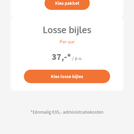
Kies pakket
Losse bijles
Per uur
37,-
*
/ p.u.
Kies losse bijles
*Eénmalig €35,- administratiekosten