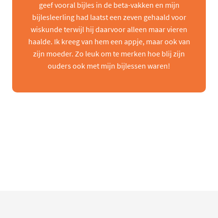
geef vooral bijles in de beta-vakken en mijn
bijlesleerling had laatst een zeven gehaald voor
wiskunde terwijl hij daarvoor alleen maar vieren
haalde. Ik kreeg van hem een appje, maar ook van
zijn moeder. Zo leuk om te merken hoe blij zijn
ouders ook met mijn bijlessen waren!