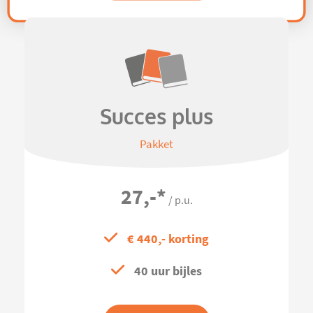
Succes plus
Pakket
27,-
*
/ p.u.
€ 440,- korting
40 uur bijles