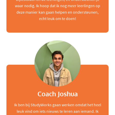
waar nodig. Ik hoop dat ik nog meer leerlingen op
deze manier kan gaan helpen en ondersteunen,
echt leuk om te doen!
Coach Joshua
Ik ben bij StudyWorks gaan werken omdat het heel
leuk vind om iets nieuws te leren aan iemand. Ik