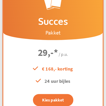
Succes
Pakket
29,-
*
/ p.u.
€ 168,- korting
24 uur bijles
Kies pakket