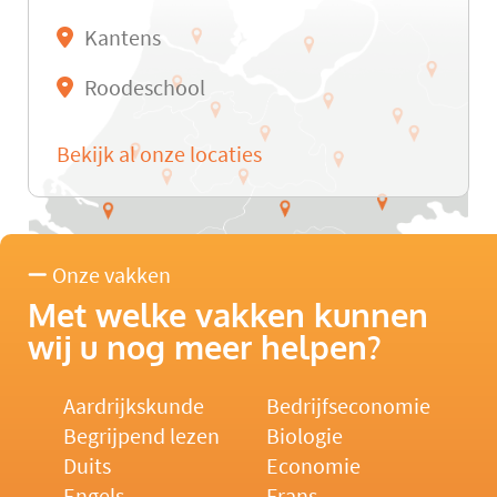
Kantens
Roodeschool
Bekijk al onze locaties
Onze vakken
Met welke vakken kunnen
wij u nog meer helpen?
Aardrijkskunde
Bedrijfseconomie
Begrijpend lezen
Biologie
Duits
Economie
Engels
Frans