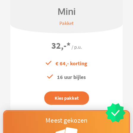
Mini
Pakket
32,-
*
/ p.u.
€ 64,- korting
16 uur bijles
Kies pakket