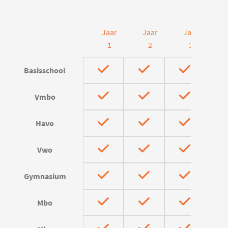
Jaar
Jaar
Jaar
J
1
2
3
Basisschool
Vmbo
Havo
Vwo
Gymnasium
Mbo