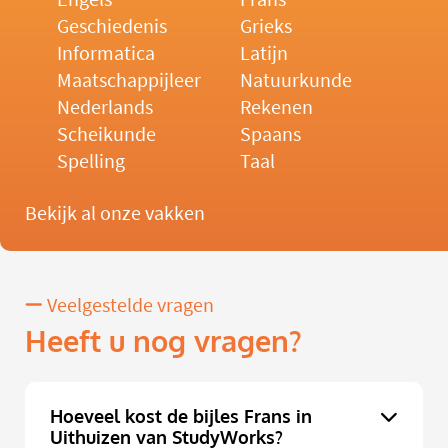
Geschiedenis
Grieks
Informatica
Latijn
Maatschappijleer
Natuurkunde
Nederlands
Rekenen
Scheikunde
Spaans
Spelling
Taal
Bekijk al onze vakken
Veelgestelde vragen
Heeft u nog vragen?
Hoeveel kost de bijles Frans in
Uithuizen van StudyWorks?