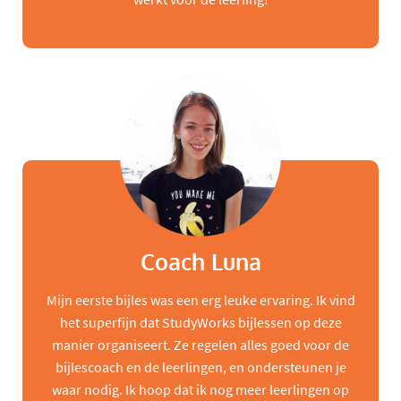
Coach Luna
Mijn eerste bijles was een erg leuke ervaring. Ik vind
het superfijn dat StudyWorks bijlessen op deze
manier organiseert. Ze regelen alles goed voor de
bijlescoach en de leerlingen, en ondersteunen je
waar nodig. Ik hoop dat ik nog meer leerlingen op