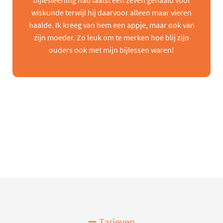
bijlesleerling had laatst een zeven gehaald voor
wiskunde terwijl hij daarvoor alleen maar vieren
haalde. Ik kreeg van hem een appje, maar ook van
zijn moeder. Zo leuk om te merken hoe blij zijn
ouders ook met mijn bijlessen waren!
Tarieven