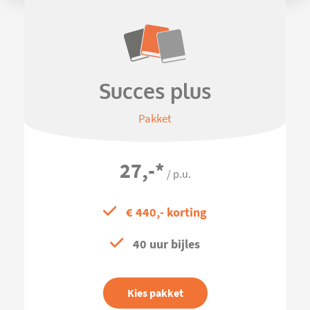
Succes plus
Pakket
27,-
*
/ p.u.
€ 440,- korting
40 uur bijles
Kies pakket