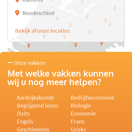
Roodeschool
Bekijk al onze locaties
Onze vakken
Met welke vakken kunnen
wij u nog meer helpen?
Aardrijkskunde
Bedrijfseconomie
Begrijpend lezen
Biologie
Duits
Economie
Engels
Frans
Geschiedenis
Grieks