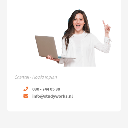
Chantal - Hoofd Inplan
030 - 744 05 38
info@studyworks.nl