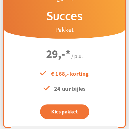
Succes
Pakket
29,-
*
/ p.u.
€ 168,- korting
24 uur bijles
Kies pakket