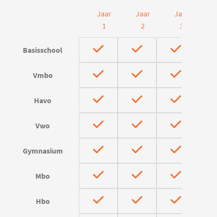
Jaar
Jaar
Jaar
J
1
2
3
Basisschool
Vmbo
Havo
Vwo
Gymnasium
Mbo
Hbo