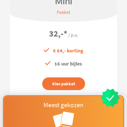
Mini
Pakket
32,-
*
/ p.u.
€ 64,- korting
16 uur bijles
Kies pakket