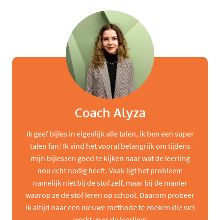
Coach Alyza
Ik geef bijles in eigenlijk alle talen, ik ben een super
talen fan! Ik vind het vooral belangrijk om tijdens
mijn bijlessen goed te kijken naar wat de leerling
nou echt nodig heeft. Vaak ligt het probleem
namelijk niet bij de stof zelf, maar bij de manier
waarop ze de stof leren op school. Daarom probeer
ik altijd naar een nieuwe methode te zoeken die wel
werkt voor de leerling!