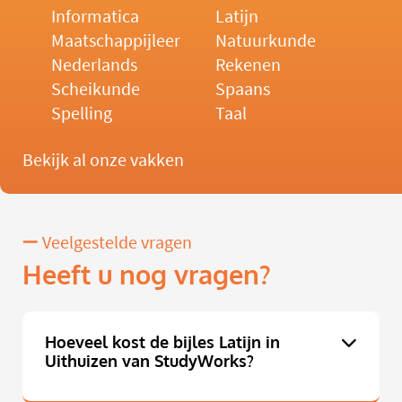
Informatica
Latijn
Maatschappijleer
Natuurkunde
Nederlands
Rekenen
Scheikunde
Spaans
Spelling
Taal
Bekijk al onze vakken
Veelgestelde vragen
Heeft u nog vragen?
Hoeveel kost de bijles Latijn in
Uithuizen van StudyWorks?