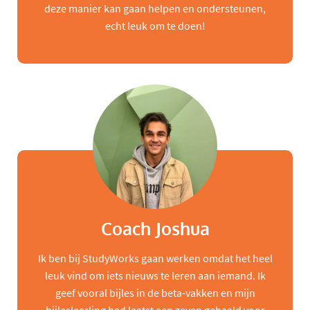
deze manier kan gaan helpen en ondersteunen,
echt leuk om te doen!
Coach Joshua
Ik ben bij StudyWorks gaan werken omdat het heel
leuk vind om iets nieuws te leren aan iemand. Ik
geef vooral bijles in de beta-vakken en mijn