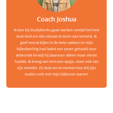
Coach Joshua
Ik ben bij StudyWorks gaan werken omdat het heel
leuk vind om iets nieuws te leren aan iemand. Ik
geef vooral bijles in de beta-vakken en mijn
bijlesleerling had laatst een zeven gehaald voor
wiskunde terwijl hij daarvoor alleen maar vieren
haalde. Ik kreeg van hem een appje, maar ook van
zijn moeder. Zo leuk om te merken hoe blij zijn
ouders ook met mijn bijlessen waren!