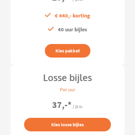
€ 440,- korting
40 uur bijles
Kies pakket
Losse bijles
Per uur
37,-
*
/ p.u.
Kies losse bijles