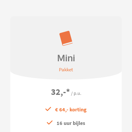
Mini
Pakket
32,-
*
/ p.u.
€ 64,- korting
16 uur bijles