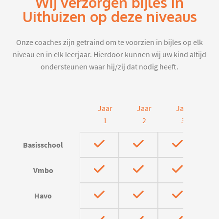
Wij verzorgen bijles in
Uithuizen op deze niveaus
Onze coaches zijn getraind om te voorzien in bijles op elk
niveau en in elk leerjaar. Hierdoor kunnen wij uw kind altijd
ondersteunen waar hij/zij dat nodig heeft.
Jaar
Jaar
Jaar
J
1
2
3
Basisschool
Vmbo
Havo