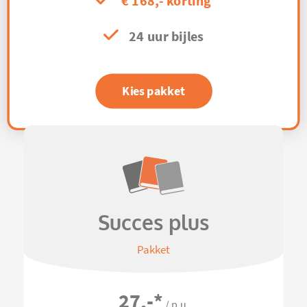
€ 168,- korting
24 uur bijles
Kies pakket
Succes plus
Pakket
27,-
*
/ p.u.