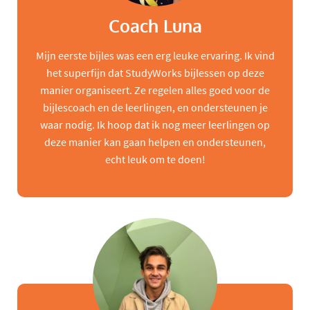
Coach Luna
Mijn eerste bijles was een erg leuke ervaring. Ik vind
het superfijn dat StudyWorks bijlessen op deze
manier organiseert. Ze regelen alles goed voor de
bijlescoach en de leerlingen, en ondersteunen je
waar nodig. Ik hoop dat ik nog meer leerlingen op
deze manier kan gaan helpen en ondersteunen,
echt leuk om te doen!