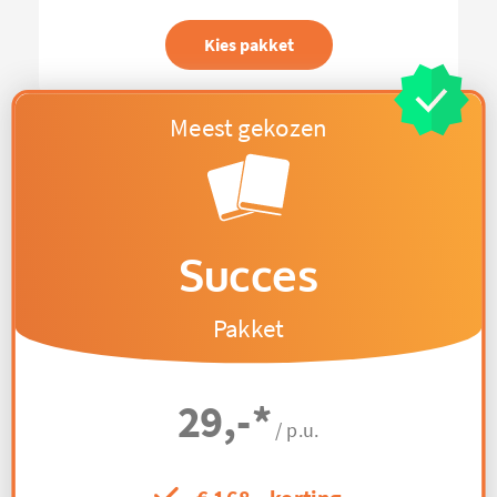
Kies pakket
Succes
Pakket
29,-
*
/ p.u.