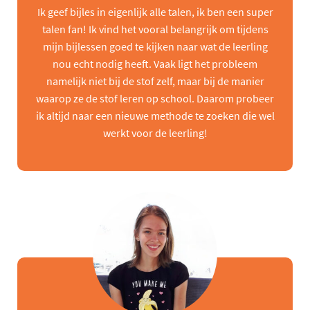
Ik geef bijles in eigenlijk alle talen, ik ben een super
talen fan! Ik vind het vooral belangrijk om tijdens
mijn bijlessen goed te kijken naar wat de leerling
nou echt nodig heeft. Vaak ligt het probleem
namelijk niet bij de stof zelf, maar bij de manier
waarop ze de stof leren op school. Daarom probeer
ik altijd naar een nieuwe methode te zoeken die wel
werkt voor de leerling!