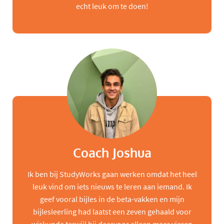
echt leuk om te doen!
Coach Joshua
Ik ben bij StudyWorks gaan werken omdat het heel
leuk vind om iets nieuws te leren aan iemand. Ik
geef vooral bijles in de beta-vakken en mijn
bijlesleerling had laatst een zeven gehaald voor