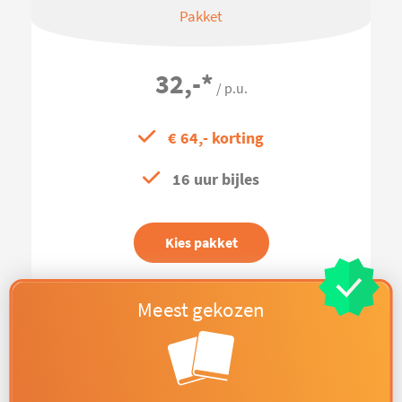
Pakket
32,-
*
/ p.u.
€ 64,- korting
16 uur bijles
Kies pakket