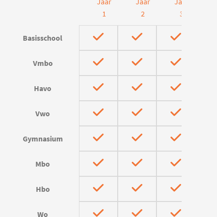
Jaar
Jaar
Jaar
J
1
2
3
Basisschool
Vmbo
Havo
Vwo
Gymnasium
Mbo
Hbo
Wo