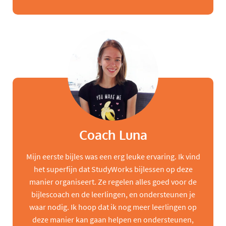
Coach Luna
Mijn eerste bijles was een erg leuke ervaring. Ik vind
het superfijn dat StudyWorks bijlessen op deze
manier organiseert. Ze regelen alles goed voor de
bijlescoach en de leerlingen, en ondersteunen je
waar nodig. Ik hoop dat ik nog meer leerlingen op
deze manier kan gaan helpen en ondersteunen,