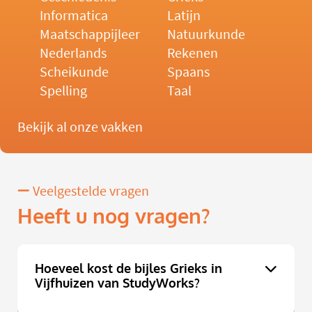
Informatica
Latijn
Maatschappijleer
Natuurkunde
Nederlands
Rekenen
Scheikunde
Spaans
Spelling
Taal
Bekijk al onze vakken
Veelgestelde vragen
Heeft u nog vragen?
Hoeveel kost de bijles Grieks in
Vijfhuizen van StudyWorks?