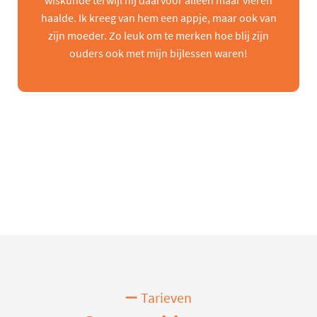
wiskunde terwijl hij daarvoor alleen maar vieren
haalde. Ik kreeg van hem een appje, maar ook van
zijn moeder. Zo leuk om te merken hoe blij zijn
ouders ook met mijn bijlessen waren!
Tarieven