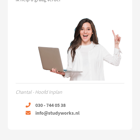
Chantal - Hoofd Inplan
030 - 744 05 38
info@studyworks.nl