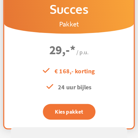
Succes
Pakket
29,-
*
/ p.u.
€ 168,- korting
24 uur bijles
Kies pakket