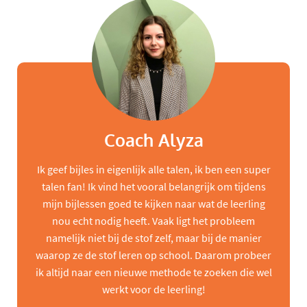
Coach Alyza
Ik geef bijles in eigenlijk alle talen, ik ben een super
talen fan! Ik vind het vooral belangrijk om tijdens
mijn bijlessen goed te kijken naar wat de leerling
nou echt nodig heeft. Vaak ligt het probleem
namelijk niet bij de stof zelf, maar bij de manier
waarop ze de stof leren op school. Daarom probeer
ik altijd naar een nieuwe methode te zoeken die wel
werkt voor de leerling!