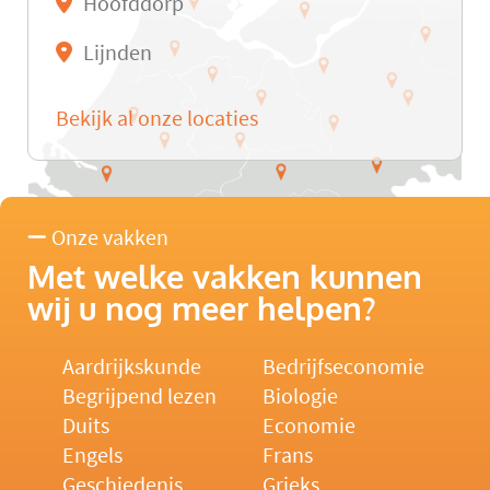
Hoofddorp
Lijnden
Bekijk al onze locaties
Onze vakken
Met welke vakken kunnen
wij u nog meer helpen?
Aardrijkskunde
Bedrijfseconomie
Begrijpend lezen
Biologie
Duits
Economie
Engels
Frans
Geschiedenis
Grieks