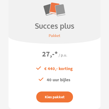
Succes plus
Pakket
27,-
*
/ p.u.
€ 440,- korting
40 uur bijles
Kies pakket