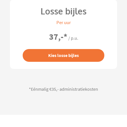
Losse bijles
Per uur
37,-
*
/ p.u.
Kies losse bijles
*Eénmalig €35,- administratiekosten