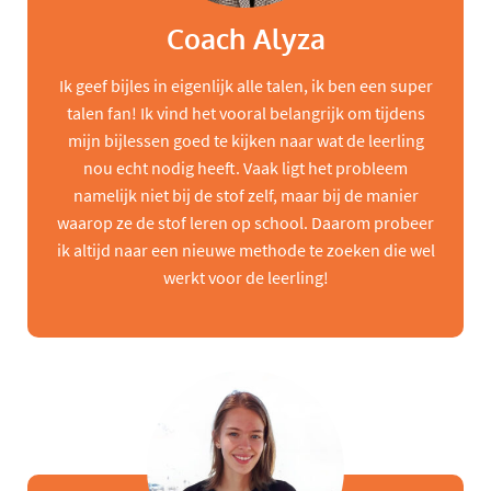
Coach Alyza
Ik geef bijles in eigenlijk alle talen, ik ben een super
talen fan! Ik vind het vooral belangrijk om tijdens
mijn bijlessen goed te kijken naar wat de leerling
nou echt nodig heeft. Vaak ligt het probleem
namelijk niet bij de stof zelf, maar bij de manier
waarop ze de stof leren op school. Daarom probeer
ik altijd naar een nieuwe methode te zoeken die wel
werkt voor de leerling!