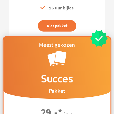
16 uur bijles
Kies pakket
Succes
Pakket
29,-
*