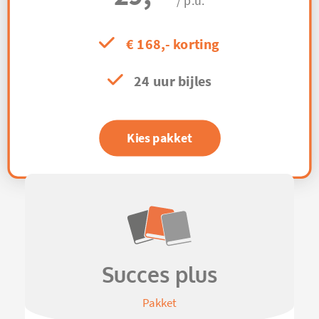
/ p.u.
€ 168,- korting
24 uur bijles
Kies pakket
Succes plus
Pakket