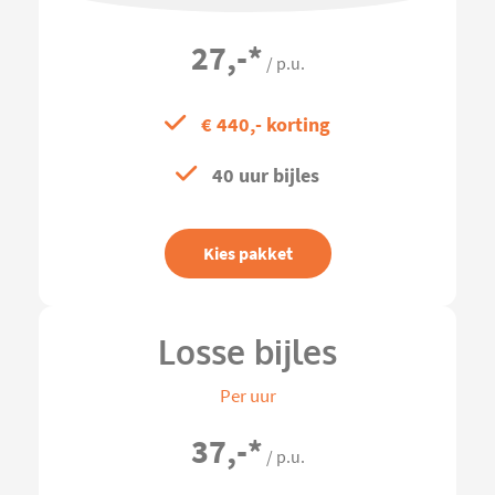
27,-
*
/ p.u.
€ 440,- korting
40 uur bijles
Kies pakket
Losse bijles
Per uur
37,-
*
/ p.u.