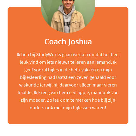
Coach Joshua
Ik ben bij StudyWorks gaan werken omdat het heel
leuk vind om iets nieuws te leren aan iemand. Ik
geef vooral bijles in de beta-vakken en mijn
bijlesleerling had laatst een zeven gehaald voor
wiskunde terwijl hij daarvoor alleen maar vieren
haalde. Ik kreeg van hem een appje, maar ook van
zijn moeder. Zo leuk om te merken hoe blij zijn
ouders ook met mijn bijlessen waren!