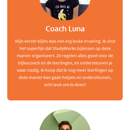
Coach Luna
Mijn eerste bijles was een erg leuke ervaring. Ik vind
het superfijn dat StudyWorks bijlessen op deze
manier organiseert. Ze regelen alles goed voor de
bijlescoach en de leerlingen, en ondersteunen je
waar nodig. Ik hoop dat ik nog meer leerlingen op
deze manier kan gaan helpen en ondersteunen,
echt leuk om te doen!