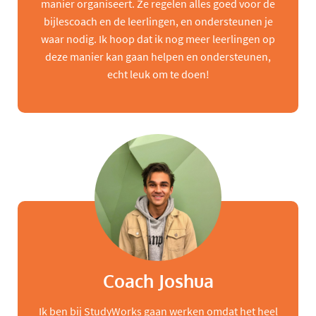
manier organiseert. Ze regelen alles goed voor de
bijlescoach en de leerlingen, en ondersteunen je
waar nodig. Ik hoop dat ik nog meer leerlingen op
deze manier kan gaan helpen en ondersteunen,
echt leuk om te doen!
Coach Joshua
Ik ben bij StudyWorks gaan werken omdat het heel