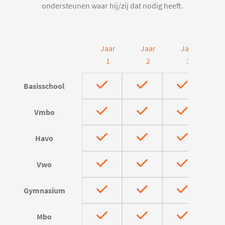
ondersteunen waar hij/zij dat nodig heeft.
Jaar
Jaar
Jaar
J
1
2
3
Basisschool
Vmbo
Havo
Vwo
Gymnasium
Mbo