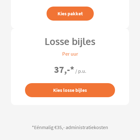
Kies pakket
Losse bijles
Per uur
37,-
*
/ p.u.
Kies losse bijles
*Eénmalig €35,- administratiekosten