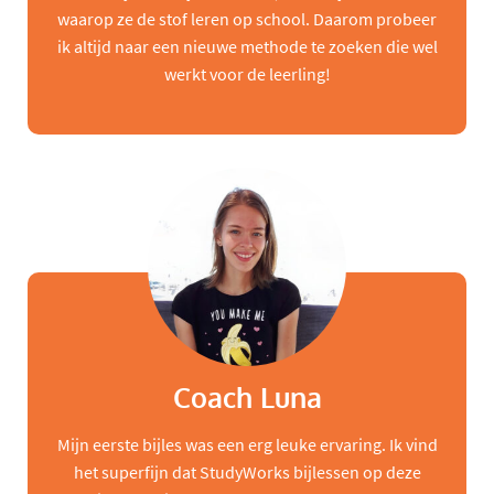
waarop ze de stof leren op school. Daarom probeer
ik altijd naar een nieuwe methode te zoeken die wel
werkt voor de leerling!
Coach Luna
Mijn eerste bijles was een erg leuke ervaring. Ik vind
het superfijn dat StudyWorks bijlessen op deze