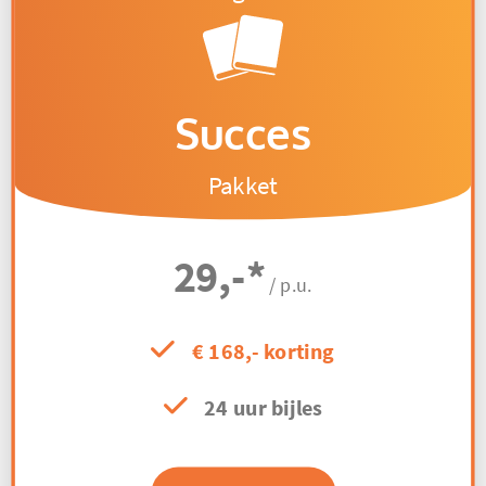
Succes
Pakket
29,-
*
/ p.u.
€ 168,- korting
24 uur bijles