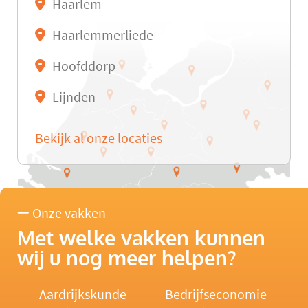
Haarlem
Haarlemmerliede
Hoofddorp
Lijnden
Bekijk al onze locaties
Onze vakken
Met welke vakken kunnen
wij u nog meer helpen?
Aardrijkskunde
Bedrijfseconomie