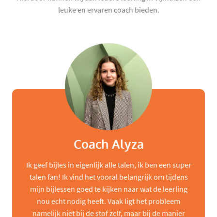
leuke en ervaren coach bieden.
Coach Alyza
Ik geef bijles in eigenlijk alle talen, ik ben een super
talen fan! Ik vind het vooral belangrijk om tijdens
mijn bijlessen goed te kijken naar wat de leerling
nou echt nodig heeft. Vaak ligt het probleem
namelijk niet bij de stof zelf, maar bij de manier