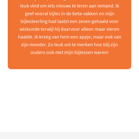
leuk vind om iets nieuws te leren aan iemand. Ik
geef vooral bijles in de beta-vakken en mijn
bijlesleerling had laatst een zeven gehaald voor
wiskunde terwijl hij daarvoor alleen maar vieren
haalde. Ik kreeg van hem een appje, maar ook van
zijn moeder. Zo leuk om te merken hoe blij zijn
ouders ook met mijn bijlessen waren!