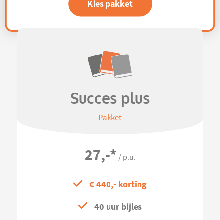
Kies pakket
Succes plus
Pakket
27,-
*
/ p.u.
€ 440,- korting
40 uur bijles