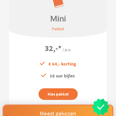
Mini
Pakket
32,-
*
/ p.u.
€ 64,- korting
16 uur bijles
Kies pakket