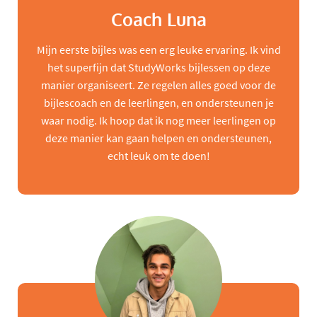
Coach Luna
Mijn eerste bijles was een erg leuke ervaring. Ik vind
het superfijn dat StudyWorks bijlessen op deze
manier organiseert. Ze regelen alles goed voor de
bijlescoach en de leerlingen, en ondersteunen je
waar nodig. Ik hoop dat ik nog meer leerlingen op
deze manier kan gaan helpen en ondersteunen,
echt leuk om te doen!