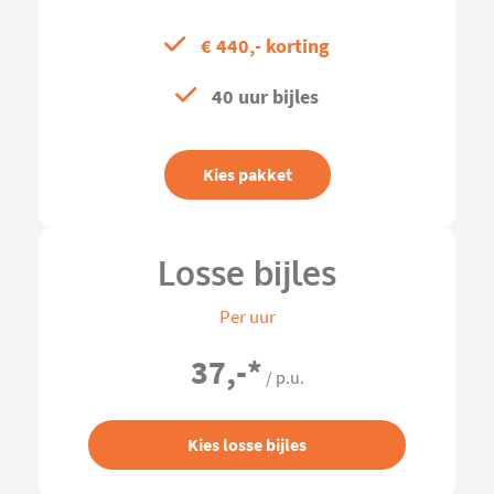
€ 440,- korting
40 uur bijles
Kies pakket
Losse bijles
Per uur
37,-
*
/ p.u.
Kies losse bijles