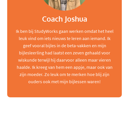
Coach Joshua
Ik ben bij StudyWorks gaan werken omdat het heel
leuk vind om iets nieuws te leren aan iemand. Ik
geef vooral bijles in de beta-vakken en mijn
bijlesleerling had laatst een zeven gehaald voor
wiskunde terwijl hij daarvoor alleen maar vieren
haalde. Ik kreeg van hem een appje, maar ook van
zijn moeder. Zo leuk om te merken hoe blij zijn
ouders ook met mijn bijlessen waren!