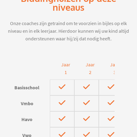
niveaus
Onze coaches zijn getraind om te voorzien in bijles op elk
niveau en in elk leerjaar. Hierdoor kunnen wij uw kind altijd
ondersteunen waar hij/zij dat nodig heeft.
Jaar
Jaar
Jaar
J
1
2
3
Basisschool
Vmbo
Havo
Vwo