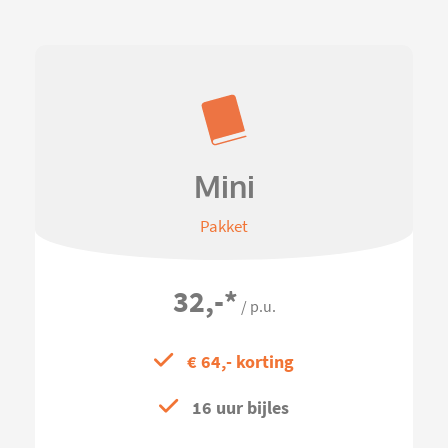
Mini
Pakket
32,-
*
/ p.u.
€ 64,- korting
16 uur bijles