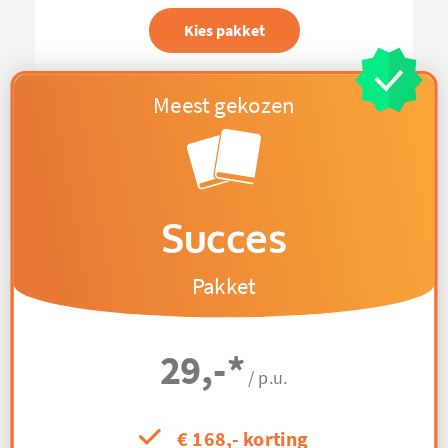
Kies pakket
Succes
Pakket
29,-
*
/ p.u.
€ 168,- korting