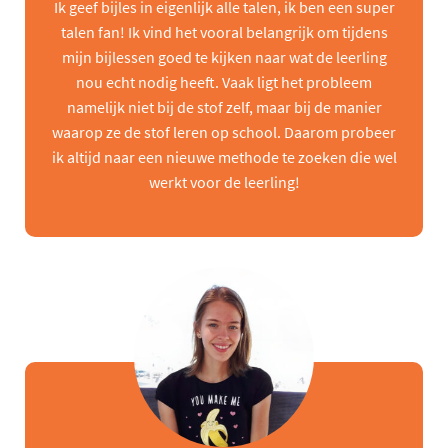
Ik geef bijles in eigenlijk alle talen, ik ben een super
talen fan! Ik vind het vooral belangrijk om tijdens
mijn bijlessen goed te kijken naar wat de leerling
nou echt nodig heeft. Vaak ligt het probleem
namelijk niet bij de stof zelf, maar bij de manier
waarop ze de stof leren op school. Daarom probeer
ik altijd naar een nieuwe methode te zoeken die wel
werkt voor de leerling!