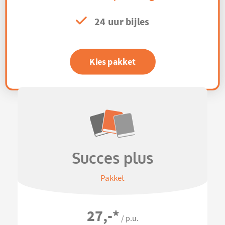
24 uur bijles
Kies pakket
Succes plus
Pakket
27,-
*
/ p.u.