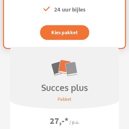
24 uur bijles
Kies pakket
Succes plus
Pakket
27,-
*
/ p.u.