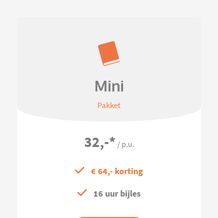
Mini
Pakket
32,-
*
/ p.u.
€ 64,- korting
16 uur bijles