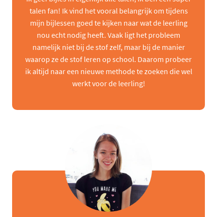
talen fan! Ik vind het vooral belangrijk om tijdens
mijn bijlessen goed te kijken naar wat de leerling
nou echt nodig heeft. Vaak ligt het probleem
namelijk niet bij de stof zelf, maar bij de manier
waarop ze de stof leren op school. Daarom probeer
ik altijd naar een nieuwe methode te zoeken die wel
werkt voor de leerling!