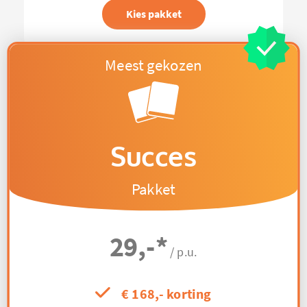
Kies pakket
Succes
Pakket
29,-
*
/ p.u.
€ 168,- korting