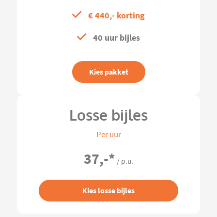
€ 440,- korting
40 uur bijles
Kies pakket
Losse bijles
Per uur
37,-
*
/ p.u.
Kies losse bijles