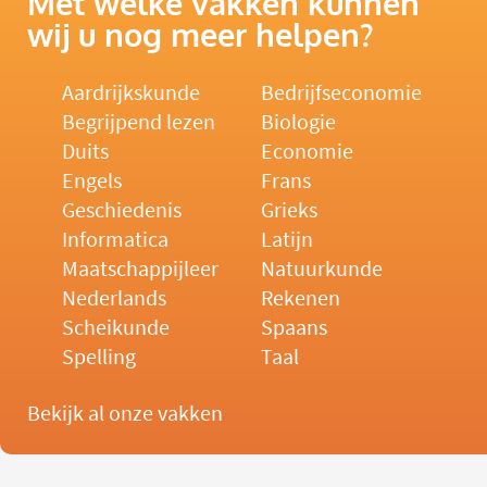
Met welke vakken kunnen
wij u nog meer helpen?
Aardrijkskunde
Bedrijfseconomie
Begrijpend lezen
Biologie
Duits
Economie
Engels
Frans
Geschiedenis
Grieks
Informatica
Latijn
Maatschappijleer
Natuurkunde
Nederlands
Rekenen
Scheikunde
Spaans
Spelling
Taal
Bekijk al onze vakken