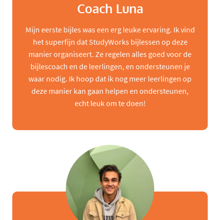
Coach Luna
Mijn eerste bijles was een erg leuke ervaring. Ik vind
het superfijn dat StudyWorks bijlessen op deze
manier organiseert. Ze regelen alles goed voor de
bijlescoach en de leerlingen, en ondersteunen je
waar nodig. Ik hoop dat ik nog meer leerlingen op
deze manier kan gaan helpen en ondersteunen,
echt leuk om te doen!