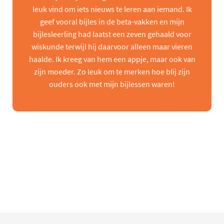
leuk vind om iets nieuws te leren aan iemand. Ik
geef vooral bijles in de beta-vakken en mijn
bijlesleerling had laatst een zeven gehaald voor
wiskunde terwijl hij daarvoor alleen maar vieren
haalde. Ik kreeg van hem een appje, maar ook van
zijn moeder. Zo leuk om te merken hoe blij zijn
ouders ook met mijn bijlessen waren!