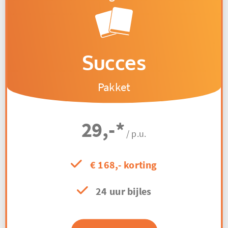
Succes
Pakket
29,-
*
/ p.u.
€ 168,- korting
24 uur bijles