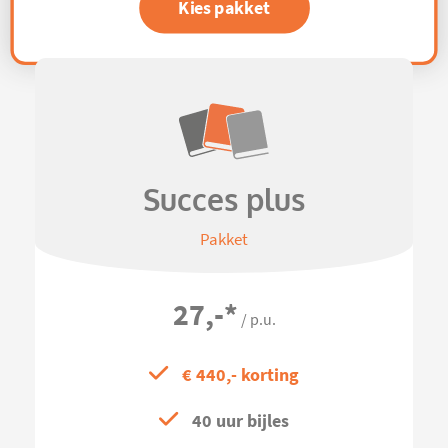
Kies pakket
Succes plus
Pakket
27,-
*
/ p.u.
€ 440,- korting
40 uur bijles