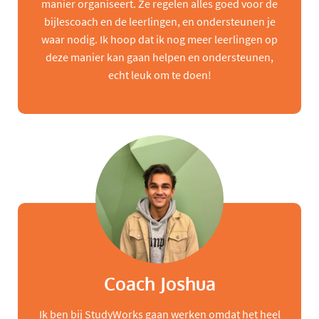
manier organiseert. Ze regelen alles goed voor de
bijlescoach en de leerlingen, en ondersteunen je
waar nodig. Ik hoop dat ik nog meer leerlingen op
deze manier kan gaan helpen en ondersteunen,
echt leuk om te doen!
Coach Joshua
Ik ben bij StudyWorks gaan werken omdat het heel