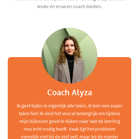
leuke en ervaren coach bieden.
Coach Alyza
Ik geef bijles in eigenlijk alle talen, ik ben een super
talen fan! Ik vind het vooral belangrijk om tijdens
mijn bijlessen goed te kijken naar wat de leerling
nou echt nodig heeft. Vaak ligt het probleem
namelijk niet bij de stof zelf, maar bij de manier