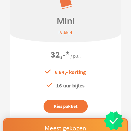
Mini
Pakket
32,-
*
/ p.u.
€ 64,- korting
16 uur bijles
Kies pakket