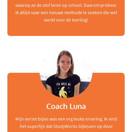
waarop ze de stof leren op school. Daarom probeer
ik altijd naar een nieuwe methode te zoeken die wel
werkt voor de leerling!
Coach Luna
Mijn eerste bijles was een erg leuke ervaring. Ik vind
het superfijn dat StudyWorks bijlessen op deze