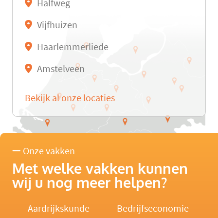
Halfweg
Vijfhuizen
Haarlemmerliede
Amstelveen
Bekijk al onze locaties
Onze vakken
Met welke vakken kunnen
wij u nog meer helpen?
Aardrijkskunde
Bedrijfseconomie