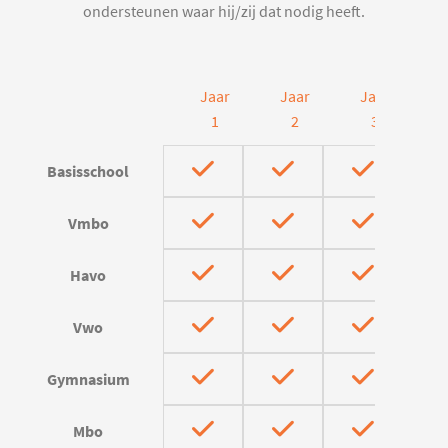
ondersteunen waar hij/zij dat nodig heeft.
Jaar
Jaar
Jaar
J
1
2
3
Basisschool
Vmbo
Havo
Vwo
Gymnasium
Mbo