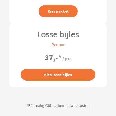
Kies pakket
Losse bijles
Per uur
37,-
*
/ p.u.
Kies losse bijles
*Eénmalig €35,- administratiekosten