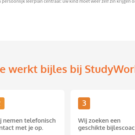
n persoonlijk leerplan centraal: uw kind moet weer zelf zin krijgen 
e werkt bijles bij StudyWor
2
3
j nemen telefonisch
Wij zoeken een
ntact met je op.
geschikte bijlescoac