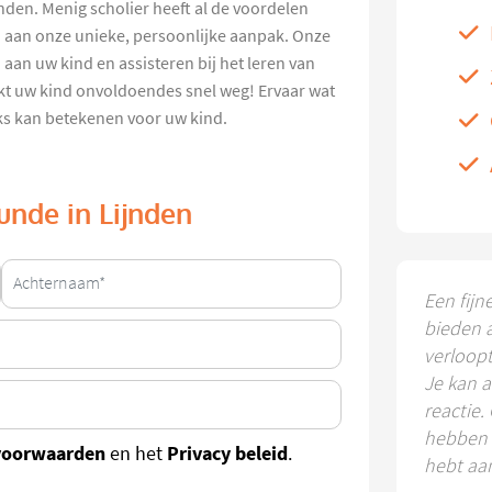
jnden. Menig scholier heeft al de voordelen
en aan onze unieke, persoonlijke aanpak. Onze
an uw kind en assisteren bij het leren van
rkt uw kind onvoldoendes snel weg! Ervaar wat
ks kan betekenen voor uw kind.
kunde in Lijnden
Een fijn
bieden 
verloop
Je kan a
reactie.
hebben k
voorwaarden
Privacy beleid
en het
.
hebt aa