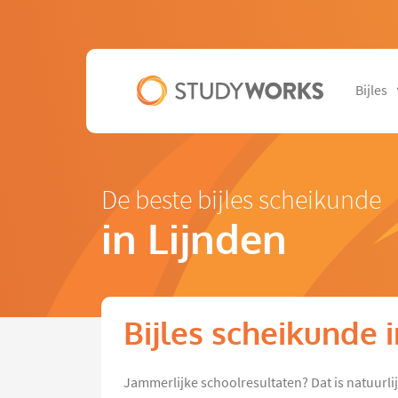
Bijles
De beste bijles scheikunde
in Lijnden
Bijles scheikunde i
Jammerlijke schoolresultaten? Dat is natuurli