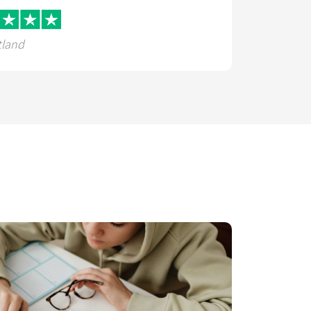
tland