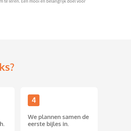
om te leren. Een mooi en belangrijk doel voor
ks?
4
We plannen samen de
h.
eerste bijles in.