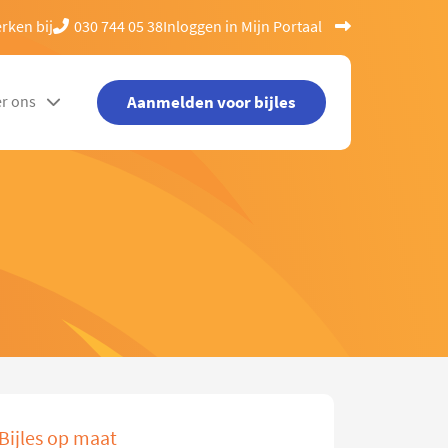
rken bij
030 744 05 38
Inloggen in Mijn Portaal
Aanmelden voor bijles
r ons
Bijles op maat