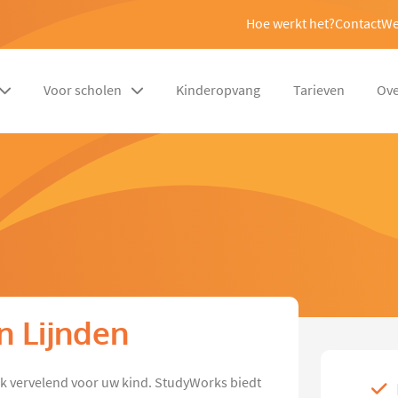
Hoe werkt het?
Contact
We
Voor scholen
Kinderopvang
Tarieven
Ove
n Lijnden
jk vervelend voor uw kind. StudyWorks biedt