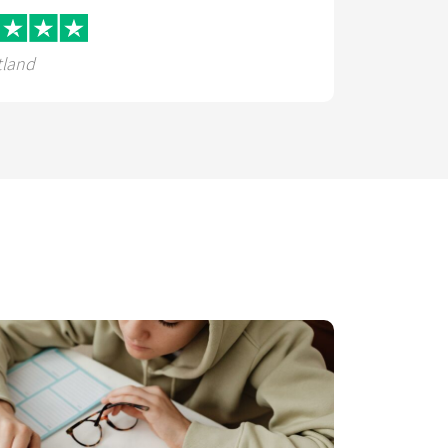
tland