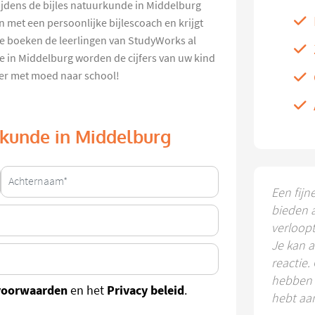
ijdens de bijles natuurkunde in Middelburg
 met een persoonlijke bijlescoach en krijgt
e boeken de leerlingen van StudyWorks al
e in Middelburg worden de cijfers van uw kind
eer met moed naar school!
urkunde in Middelburg
Een fijn
bieden 
verloop
Je kan a
reactie.
hebben k
voorwaarden
Privacy beleid
en het
.
hebt aa