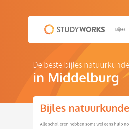
Bijles
De beste bijles natuurkund
in Middelburg
Bijles natuurkund
Alle scholieren hebben soms wel eens hulp n