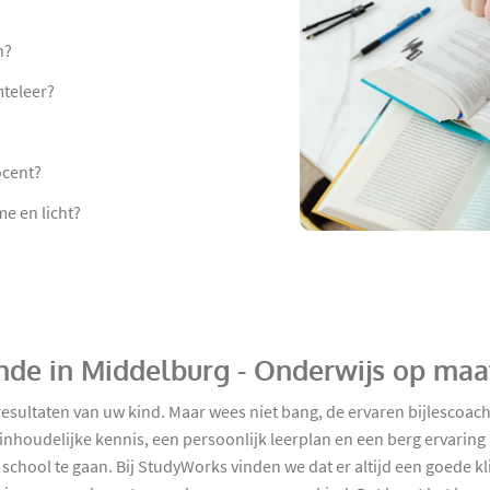
n?
mteleer?
ocent?
e en licht?
unde in Middelburg - Onderwijs op maa
resultaten van uw kind. Maar wees niet bang, de ervaren bijlescoac
nhoudelijke kennis, een persoonlijk leerplan en een berg ervarin
school te gaan. Bij StudyWorks vinden we dat er altijd een goede kli