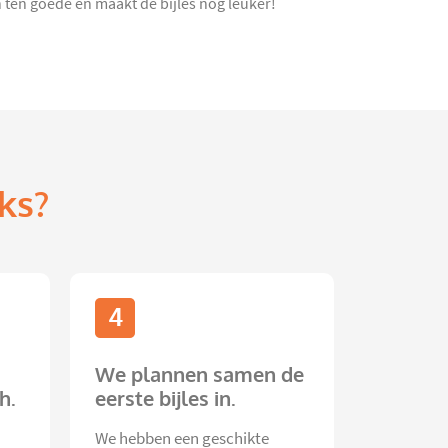
ten goede en maakt de bijles nóg leuker!
ks?
4
We plannen samen de
h.
eerste bijles in.
We hebben een geschikte