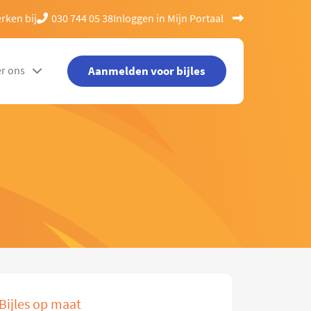
rken bij
030 744 05 38
Inloggen in Mijn Portaal
Aanmelden voor bijles
r ons
Bijles op maat