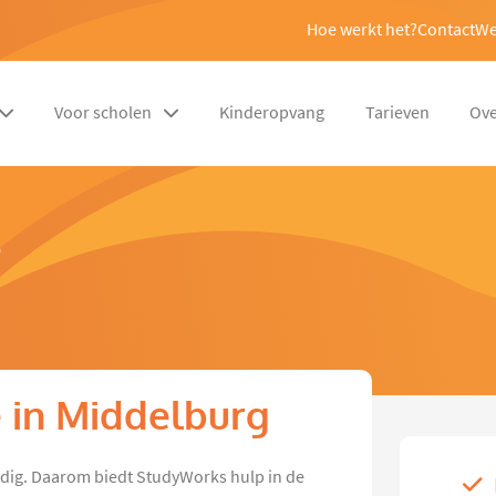
Hoe werkt het?
Contact
We
Voor scholen
Kinderopvang
Tarieven
Ove
e
e in Middelburg
odig. Daarom biedt StudyWorks hulp in de