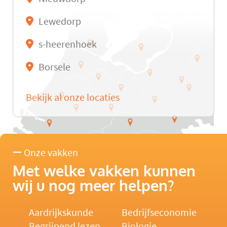
Lewedorp
s-heerenhoek
Borsele
Bekijk al onze locaties
Onze vakken
Met welke vakken kunnen
wij u nog meer helpen?
Aardrijkskunde
Bedrijfseconomie
Begrijpend lezen
Biologie