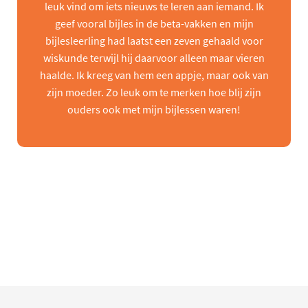
leuk vind om iets nieuws te leren aan iemand. Ik
geef vooral bijles in de beta-vakken en mijn
bijlesleerling had laatst een zeven gehaald voor
wiskunde terwijl hij daarvoor alleen maar vieren
haalde. Ik kreeg van hem een appje, maar ook van
zijn moeder. Zo leuk om te merken hoe blij zijn
ouders ook met mijn bijlessen waren!