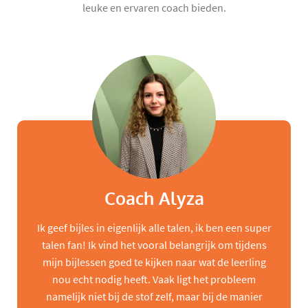
leuke en ervaren coach bieden.
Coach Alyza
Ik geef bijles in eigenlijk alle talen, ik ben een super
talen fan! Ik vind het vooral belangrijk om tijdens
mijn bijlessen goed te kijken naar wat de leerling
nou echt nodig heeft. Vaak ligt het probleem
namelijk niet bij de stof zelf, maar bij de manier