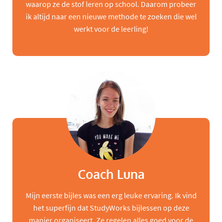
waarop ze de stof leren op school. Daarom probeer
ik altijd naar een nieuwe methode te zoeken die wel
werkt voor de leerling!
Coach Luna
Mijn eerste bijles was een erg leuke ervaring. Ik vind
het superfijn dat StudyWorks bijlessen op deze
manier organiseert. Ze regelen alles goed voor de