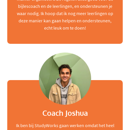
bijlescoach en de leerlingen, en ondersteunen je
waar nodig. Ik hoop dat ik nog meer leerlingen op
deze manier kan gaan helpen en ondersteunen,
echt leuk om te doen!
Coach Joshua
Ik ben bij StudyWorks gaan werken omdat het heel