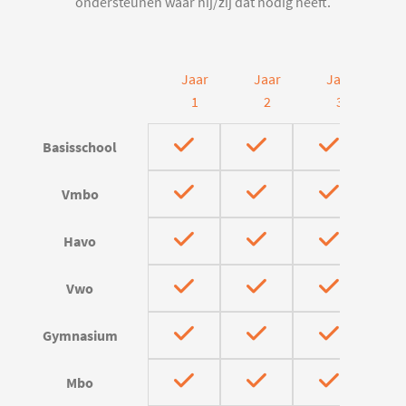
ondersteunen waar hij/zij dat nodig heeft.
Jaar
Jaar
Jaar
J
1
2
3
Basisschool
Vmbo
Havo
Vwo
Gymnasium
Mbo