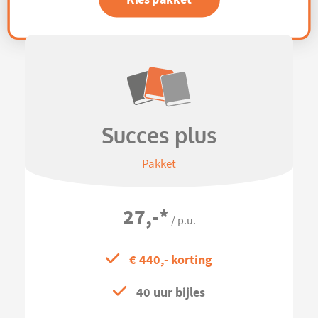
Succes plus
Pakket
27,-
*
/ p.u.
€ 440,- korting
40 uur bijles