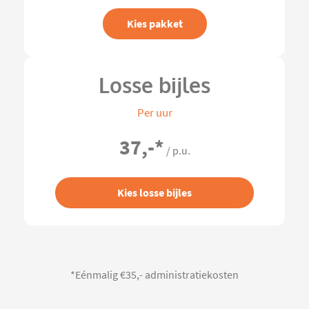
Kies pakket
Losse bijles
Per uur
37,-
*
/ p.u.
Kies losse bijles
*Eénmalig €35,- administratiekosten