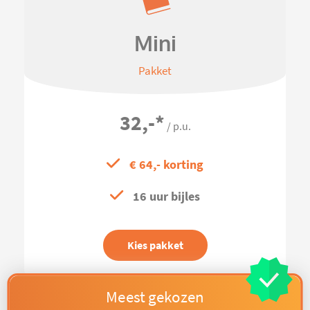
Mini
Pakket
32,-
*
/ p.u.
€ 64,- korting
16 uur bijles
Kies pakket