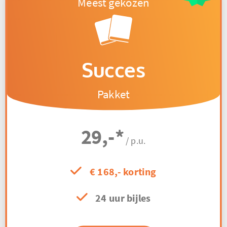
Succes
Pakket
29,-
*
/ p.u.
€ 168,- korting
24 uur bijles