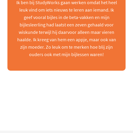
Ik ben bij StudyWorks gaan werken omdat het heel
leuk vind om iets nieuws te leren aan iemand. Ik
geef vooral bijles in de beta-vakken en mijn
bijlesleerling had laatst een zeven gehaald voor
wiskunde terwijl hij daarvoor alleen maar vieren
haalde. Ik kreeg van hem een appje, maar ook van
zijn moeder. Zo leuk om te merken hoe blij zijn
ouders ook met mijn bijlessen waren!