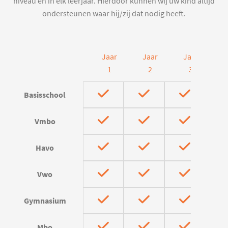
niveau en in elk leerjaar. Hierdoor kunnen wij uw kind altijd
ondersteunen waar hij/zij dat nodig heeft.
Jaar
Jaar
Jaar
J
1
2
3
Basisschool
Vmbo
Havo
Vwo
Gymnasium
Mbo