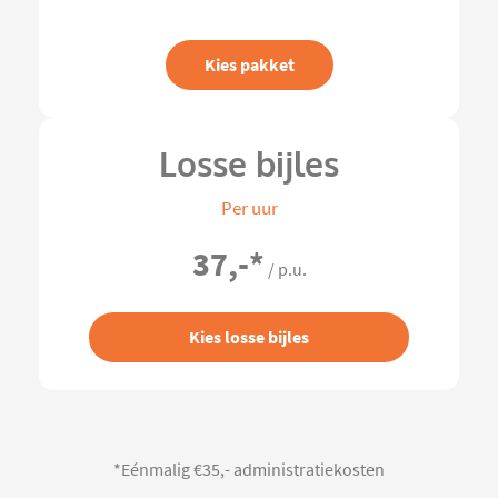
Kies pakket
Losse bijles
Per uur
37,-
*
/ p.u.
Kies losse bijles
*Eénmalig €35,- administratiekosten