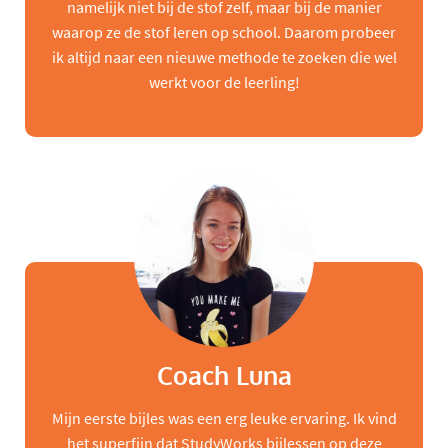
namelijk niet bij de stof zelf, maar bij de manier
waarop ze de stof leren op school. Daarom probeer
ik altijd naar een nieuwe methode te zoeken die wel
werkt voor de leerling!
Coach Luna
Mijn eerste bijles was een erg leuke ervaring. Ik vind
het superfijn dat StudyWorks bijlessen op deze