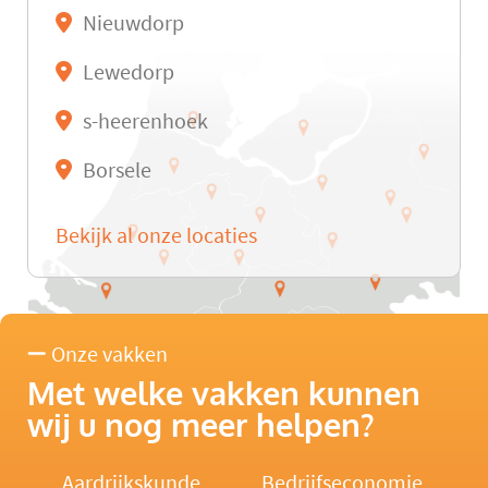
Nieuwdorp
Lewedorp
s-heerenhoek
Borsele
Bekijk al onze locaties
Onze vakken
Met welke vakken kunnen
wij u nog meer helpen?
Aardrijkskunde
Bedrijfseconomie