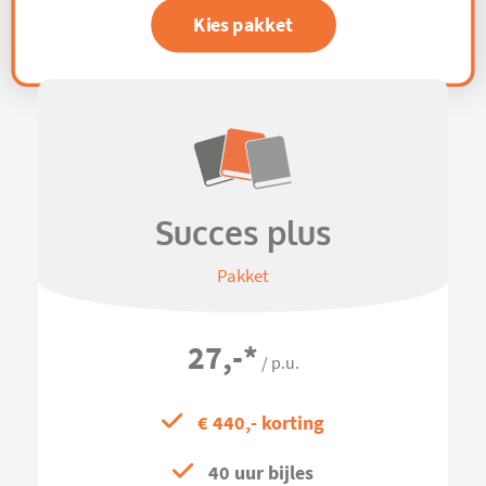
Kies pakket
Succes plus
Pakket
27,-
*
/ p.u.
€ 440,- korting
40 uur bijles