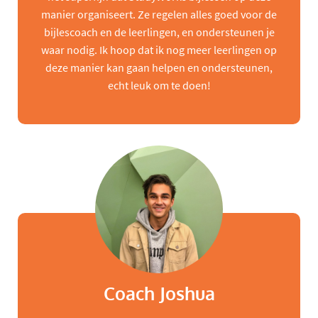
manier organiseert. Ze regelen alles goed voor de
bijlescoach en de leerlingen, en ondersteunen je
waar nodig. Ik hoop dat ik nog meer leerlingen op
deze manier kan gaan helpen en ondersteunen,
echt leuk om te doen!
Coach Joshua