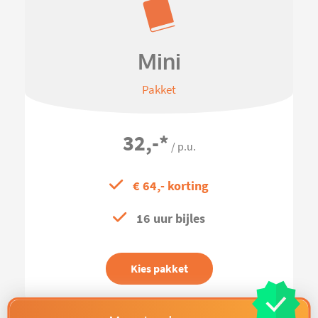
Mini
Pakket
32,-
*
/ p.u.
€ 64,- korting
16 uur bijles
Kies pakket