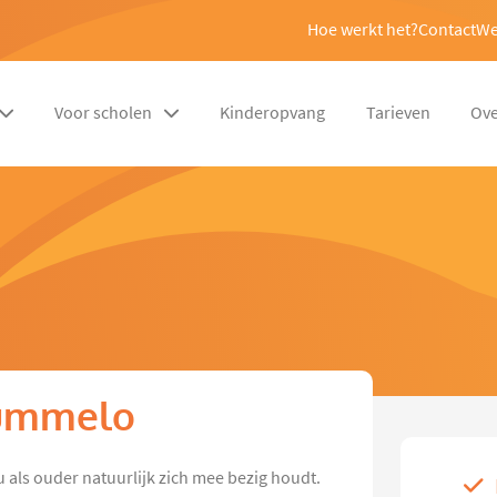
Hoe werkt het?
Contact
We
Voor scholen
Kinderopvang
Tarieven
Ove
Hummelo
u als ouder natuurlijk zich mee bezig houdt.