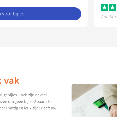
voor bijles
Arie Kor
k vak
gt bijles. Toch zijn er veel
ezen om geen bijles Spaans te
eel nuttig en leuk zijn! Heeft uw