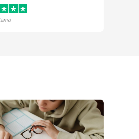
tland