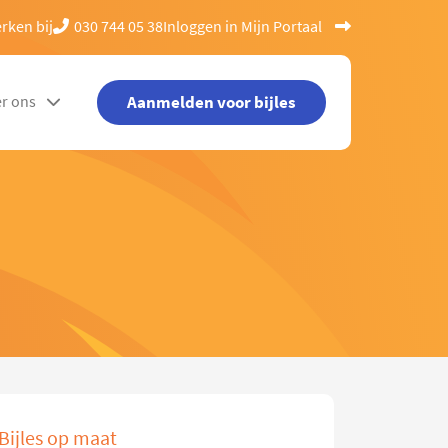
rken bij
030 744 05 38
Inloggen in Mijn Portaal
Aanmelden voor bijles
r ons
Bijles op maat