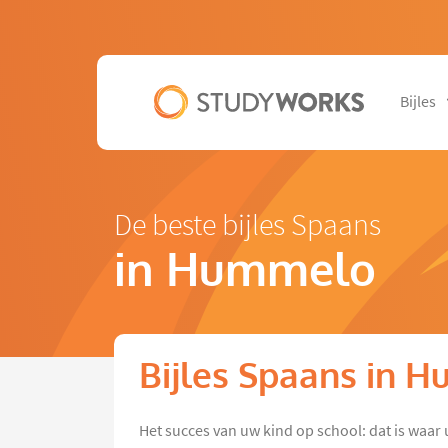
Bijles
De beste bijles Spaans
in Hummelo
Bijles Spaans in 
Het succes van uw kind op school: dat is waar 