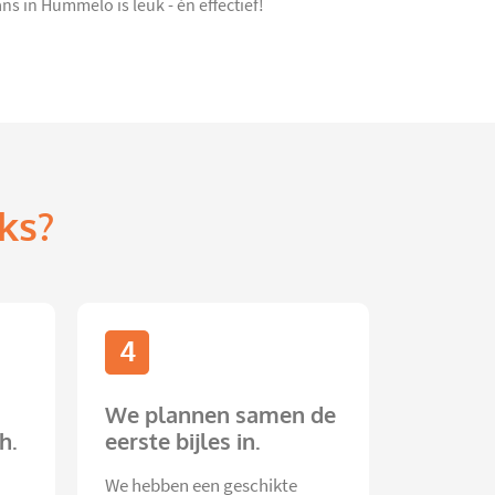
ns in Hummelo is leuk - én effectief!
ks?
4
We plannen samen de
h.
eerste bijles in.
We hebben een geschikte