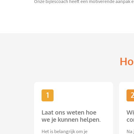
Onze bijlescoach heeft een motiverende aanpak en z
Ho
1
Laat ons weten hoe
Wi
we je kunnen helpen.
co
Het is belangrijk om je
Na 